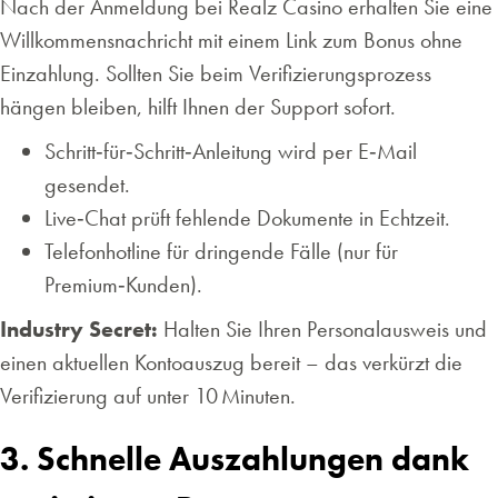
Nach der Anmeldung bei Realz Casino erhalten Sie eine
Willkommensnachricht mit einem Link zum Bonus ohne
Einzahlung. Sollten Sie beim Verifizierungsprozess
hängen bleiben, hilft Ihnen der Support sofort.
Schritt‑für‑Schritt‑Anleitung wird per E‑Mail
gesendet.
Live‑Chat prüft fehlende Dokumente in Echtzeit.
Telefonhotline für dringende Fälle (nur für
Premium‑Kunden).
Industry Secret:
Halten Sie Ihren Personalausweis und
einen aktuellen Kontoauszug bereit – das verkürzt die
Verifizierung auf unter 10 Minuten.
3. Schnelle Auszahlungen dank