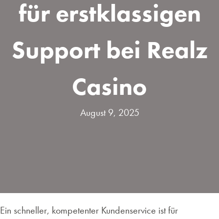
für erstklassigen
Support bei Realz
Casino
August 9, 2025
Ein schneller, kompetenter Kundenservice ist für