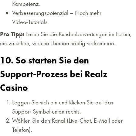
Kompetenz.
Verbesserungspotenzial – Noch mehr
Video‑Tutorials.
Pro Tipp:
Lesen Sie die Kundenbewertungen im Forum,
um zu sehen, welche Themen häufig vorkommen.
10. So starten Sie den
Support‑Prozess bei Realz
Casino
Loggen Sie sich ein und klicken Sie auf das
Support‑Symbol unten rechts.
Wählen Sie den Kanal (Live‑Chat, E‑Mail oder
Telefon).