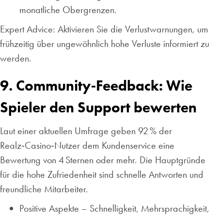
monatliche Obergrenzen.
Expert Advice: Aktivieren Sie die Verlustwarnungen, um
frühzeitig über ungewöhnlich hohe Verluste informiert zu
werden.
9. Community‑Feedback: Wie
Spieler den Support bewerten
Laut einer aktuellen Umfrage geben 92 % der
Realz‑Casino‑Nutzer dem Kundenservice eine
Bewertung von 4 Sternen oder mehr. Die Hauptgründe
für die hohe Zufriedenheit sind schnelle Antworten und
freundliche Mitarbeiter.
Positive Aspekte – Schnelligkeit, Mehrsprachigkeit,