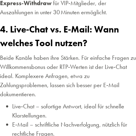
Express‑Withdraw
für VIP‑Mitglieder, der
Auszahlungen in unter 30 Minuten ermöglicht.
4. Live‑Chat vs. E‑Mail: Wann
welches Tool nutzen?
Beide Kanäle haben ihre Stärken. Für einfache Fragen zu
Willkommensbonus oder RTP‑Werten ist der Live‑Chat
ideal. Komplexere Anfragen, etwa zu
Zahlungsproblemen, lassen sich besser per E‑Mail
dokumentieren.
Live‑Chat – sofortige Antwort, ideal für schnelle
Klarstellungen.
E‑Mail – schriftliche Nachverfolgung, nützlich für
rechtliche Fragen.