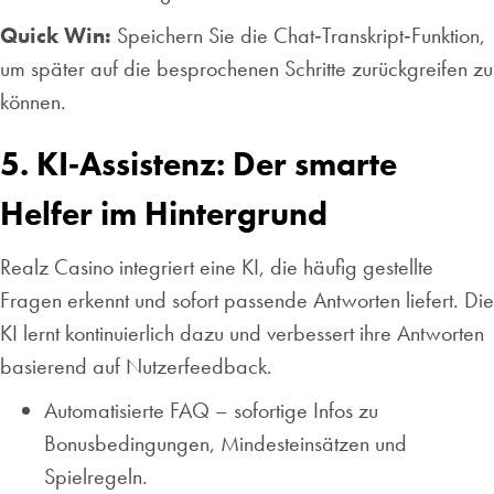
Quick Win:
Speichern Sie die Chat‑Transkript‑Funktion,
um später auf die besprochenen Schritte zurückgreifen zu
können.
5. KI‑Assistenz: Der smarte
Helfer im Hintergrund
Realz Casino integriert eine KI, die häufig gestellte
Fragen erkennt und sofort passende Antworten liefert. Die
KI lernt kontinuierlich dazu und verbessert ihre Antworten
basierend auf Nutzerfeedback.
Automatisierte FAQ – sofortige Infos zu
Bonusbedingungen, Mindesteinsätzen und
Spielregeln.