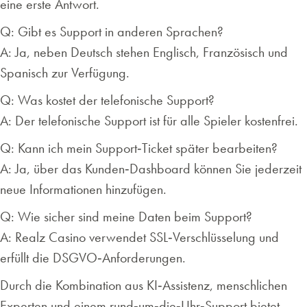
eine erste Antwort.
Q: Gibt es Support in anderen Sprachen?
A: Ja, neben Deutsch stehen Englisch, Französisch und
Spanisch zur Verfügung.
Q: Was kostet der telefonische Support?
A: Der telefonische Support ist für alle Spieler kostenfrei.
Q: Kann ich mein Support‑Ticket später bearbeiten?
A: Ja, über das Kunden‑Dashboard können Sie jederzeit
neue Informationen hinzufügen.
Q: Wie sicher sind meine Daten beim Support?
A: Realz Casino verwendet SSL‑Verschlüsselung und
erfüllt die DSGVO‑Anforderungen.
Durch die Kombination aus KI‑Assistenz, menschlichen
Experten und einem rund‑um‑die‑Uhr‑Support bietet