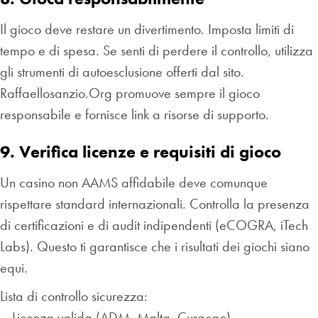
Il gioco deve restare un divertimento. Imposta limiti di
tempo e di spesa. Se senti di perdere il controllo, utilizza
gli strumenti di autoesclusione offerti dal sito.
Raffaellosanzio.Org promuove sempre il gioco
responsabile e fornisce link a risorse di supporto.
9. Verifica licenze e requisiti di gioco
Un casino non AAMS affidabile deve comunque
rispettare standard internazionali. Controlla la presenza
di certificazioni e di audit indipendenti (eCOGRA, iTech
Labs). Questo ti garantisce che i risultati dei giochi siano
equi.
Lista di controllo sicurezza:
– Licenza valida (ADM, Malta, Curacao).