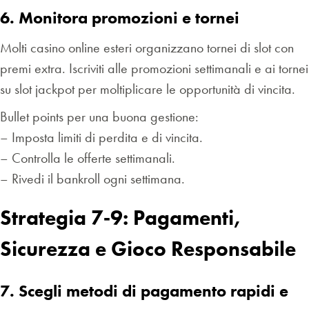
6. Monitora promozioni e tornei
Molti casino online esteri organizzano tornei di slot con
premi extra. Iscriviti alle promozioni settimanali e ai tornei
su slot jackpot per moltiplicare le opportunità di vincita.
Bullet points per una buona gestione:
– Imposta limiti di perdita e di vincita.
– Controlla le offerte settimanali.
– Rivedi il bankroll ogni settimana.
Strategia 7‑9: Pagamenti,
Sicurezza e Gioco Responsabile
7. Scegli metodi di pagamento rapidi e