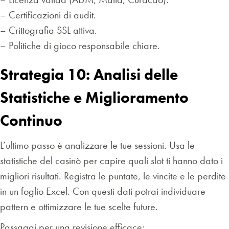
– Certificazioni di audit.
– Crittografia SSL attiva.
– Politiche di gioco responsabile chiare.
Strategia 10: Analisi delle
Statistiche e Miglioramento
Continuo
L’ultimo passo è analizzare le tue sessioni. Usa le
statistiche del casinò per capire quali slot ti hanno dato i
migliori risultati. Registra le puntate, le vincite e le perdite
in un foglio Excel. Con questi dati potrai individuare
pattern e ottimizzare le tue scelte future.
Passaggi per una revisione efficace: