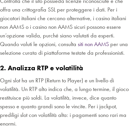
Controlla che il sito possieda licenze riconosciute e che
offra una crittografia SSL per proteggere i dati. Per i
giocatori italiani che cercano alternative, i casino italiani
non AAMS o i casino non AAMS sicuri possono essere
un’opzione valida, purché siano valutati da esperti.
Quando valuti le opzioni, consulta
siti non AAMS
per una
selezione curata di piattaforme testate da professionisti.
2. Analizza RTP e volatilità
Ogni slot ha un RTP (Return to Player) e un livello di
volatilità. Un RTP alto indica che, a lungo termine, il gioco
restituisce più soldi. La volatilità, invece, dice quanto
spesso e quanto grandi sono le vincite. Per i jackpot,
prediligi slot con volatilità alta: i pagamenti sono rari ma
enormi.