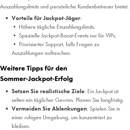
Auszahlungslimits und persönliche Kundenbetreuer bietet.
Vorteile für Jackpot‑Jäger
:
• Höhere tägliche Einzahlungslimits.
• Spezielle Jackpot‑Boost‑Events nur für VIPs.
• Priorisierter Support, falls Fragen zu
Auszahlungen auftauchen.
Weitere Tipps für den
Sommer‑Jackpot‑Erfolg
Setzen Sie realistische Ziele
: Ein Jackpot ist
selten ein täglicher Gewinn. Planen Sie langfristig.
Vermeiden Sie Ablenkungen
: Spielen Sie in
einer ruhigen Umgebung, um konzentriert zu
bleiben.