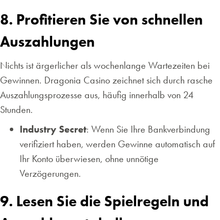
8. Profitieren Sie von schnellen
Auszahlungen
Nichts ist ärgerlicher als wochenlange Wartezeiten bei
Gewinnen. Dragonia Casino zeichnet sich durch rasche
Auszahlungsprozesse aus, häufig innerhalb von 24
Stunden.
Industry Secret
: Wenn Sie Ihre Bankverbindung
verifiziert haben, werden Gewinne automatisch auf
Ihr Konto überwiesen, ohne unnötige
Verzögerungen.
9. Lesen Sie die Spielregeln und