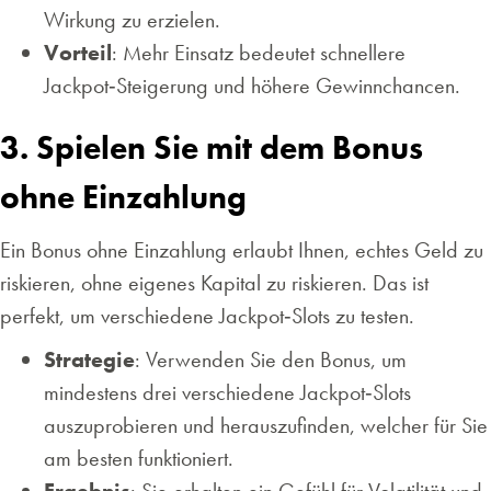
Wirkung zu erzielen.
Vorteil
: Mehr Einsatz bedeutet schnellere
Jackpot‑Steigerung und höhere Gewinnchancen.
3. Spielen Sie mit dem Bonus
ohne Einzahlung
Ein Bonus ohne Einzahlung erlaubt Ihnen, echtes Geld zu
riskieren, ohne eigenes Kapital zu riskieren. Das ist
perfekt, um verschiedene Jackpot‑Slots zu testen.
Strategie
: Verwenden Sie den Bonus, um
mindestens drei verschiedene Jackpot‑Slots
auszuprobieren und herauszufinden, welcher für Sie
am besten funktioniert.