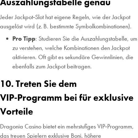
Auszahlungstabelle genau
Jeder Jackpot‑Slot hat eigene Regeln, wie der Jackpot
ausgelöst wird (z. B. bestimmte Symbolkombinationen).
Pro Tipp
: Studieren Sie die Auszahlungstabelle, um
zu verstehen, welche Kombinationen den Jackpot
aktivieren. Oft gibt es sekundäre Gewinnlinien, die
ebenfalls zum Jackpot beitragen.
10. Treten Sie dem
VIP‑Programm bei für exklusive
Vorteile
Dragonia Casino bietet ein mehrstufiges VIP‑Programm,
das treuen Spielern exklusive Boni, höhere