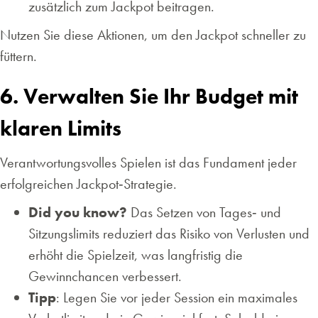
zusätzlich zum Jackpot beitragen.
Nutzen Sie diese Aktionen, um den Jackpot schneller zu
füttern.
6. Verwalten Sie Ihr Budget mit
klaren Limits
Verantwortungsvolles Spielen ist das Fundament jeder
erfolgreichen Jackpot‑Strategie.
Did you know?
Das Setzen von Tages‑ und
Sitzungslimits reduziert das Risiko von Verlusten und
erhöht die Spielzeit, was langfristig die
Gewinnchancen verbessert.
Tipp
: Legen Sie vor jeder Session ein maximales