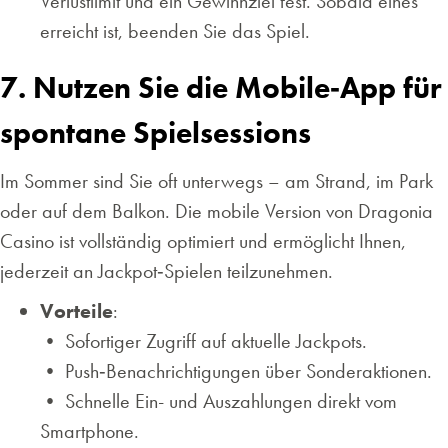
Verlustlimit und ein Gewinnziel fest. Sobald eines
erreicht ist, beenden Sie das Spiel.
7. Nutzen Sie die Mobile‑App für
spontane Spielsessions
Im Sommer sind Sie oft unterwegs – am Strand, im Park
oder auf dem Balkon. Die mobile Version von Dragonia
Casino ist vollständig optimiert und ermöglicht Ihnen,
jederzeit an Jackpot‑Spielen teilzunehmen.
Vorteile
:
• Sofortiger Zugriff auf aktuelle Jackpots.
• Push‑Benachrichtigungen über Sonderaktionen.
• Schnelle Ein- und Auszahlungen direkt vom
Smartphone.