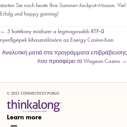
starten Sie noch heute Ihre Sommer‑Jackpot‑Mission. Viel
Erfolg und happy gaming!
Posts
← 5 hatékony módszer a legmagasabb RTP‑ű
nyerőgépek kihasználására az Energy Casino‑ban
navigation
Αναλυτική ματιά στα προγράμματα επιβράβευσης
που προσφέρει το Wageon Casino →
© 2021 CONNECTICUT PUBLIC
Learn more