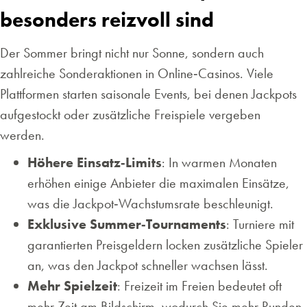
besonders reizvoll sind
Der Sommer bringt nicht nur Sonne, sondern auch
zahlreiche Sonderaktionen in Online‑Casinos. Viele
Plattformen starten saisonale Events, bei denen Jackpots
aufgestockt oder zusätzliche Freispiele vergeben
werden.
Höhere Einsatz‑Limits
: In warmen Monaten
erhöhen einige Anbieter die maximalen Einsätze,
was die Jackpot‑Wachstumsrate beschleunigt.
Exklusive Summer‑Tournaments
: Turniere mit
garantierten Preisgeldern locken zusätzliche Spieler
an, was den Jackpot schneller wachsen lässt.
Mehr Spielzeit
: Freizeit im Freien bedeutet oft
mehr Zeit am Bildschirm, wodurch Sie mehr Runden