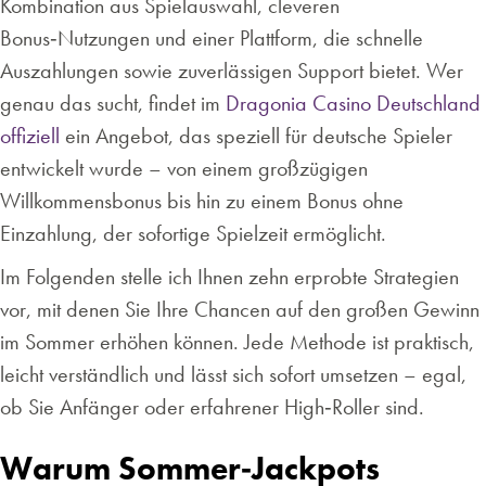
Kombination aus Spielauswahl, cleveren
Bonus‑Nutzungen und einer Plattform, die schnelle
Auszahlungen sowie zuverlässigen Support bietet. Wer
genau das sucht, findet im
Dragonia Casino Deutschland
offiziell
ein Angebot, das speziell für deutsche Spieler
entwickelt wurde – von einem großzügigen
Willkommensbonus bis hin zu einem Bonus ohne
Einzahlung, der sofortige Spielzeit ermöglicht.
Im Folgenden stelle ich Ihnen zehn erprobte Strategien
vor, mit denen Sie Ihre Chancen auf den großen Gewinn
im Sommer erhöhen können. Jede Methode ist praktisch,
leicht verständlich und lässt sich sofort umsetzen – egal,
ob Sie Anfänger oder erfahrener High‑Roller sind.
Warum Sommer‑Jackpots