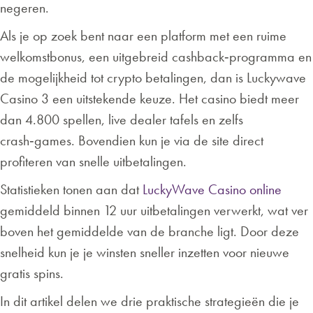
negeren.
Als je op zoek bent naar een platform met een ruime
welkomstbonus, een uitgebreid cashback‑programma en
de mogelijkheid tot crypto betalingen, dan is Luckywave
Casino 3 een uitstekende keuze. Het casino biedt meer
dan 4.800 spellen, live dealer tafels en zelfs
crash‑games. Bovendien kun je via de site direct
profiteren van snelle uitbetalingen.
Statistieken tonen aan dat
LuckyWave Casino online
gemiddeld binnen 12 uur uitbetalingen verwerkt, wat ver
boven het gemiddelde van de branche ligt. Door deze
snelheid kun je je winsten sneller inzetten voor nieuwe
gratis spins.
In dit artikel delen we drie praktische strategieën die je