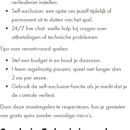
verlieslimiet instellen.
Self‑exclusion: een optie om jezelf tijdelijk of
permanent uit te sluiten van het spel.
24/7 live chat: snelle hulp bij vragen over
uitbetalingen of technische problemen.
Tips voor verantwoord spelen:
Stel een budget in en houd je daaraan.
Neem regelmatig pauzes; speel niet langer dan
2 uur per sessie.
Gebruik de self‑exclusion‑functie als je merkt dat je
de controle verliest.
Door deze maatregelen te respecteren, kun je genieten
van gratis spins zonder onnodige risico’s.