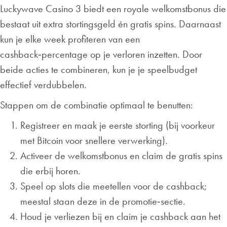
Luckywave Casino 3 biedt een royale welkomstbonus die
bestaat uit extra stortingsgeld én gratis spins. Daarnaast
kun je elke week profiteren van een
cashback‑percentage op je verloren inzetten. Door
beide acties te combineren, kun je je speelbudget
effectief verdubbelen.
Stappen om de combinatie optimaal te benutten:
Registreer en maak je eerste storting (bij voorkeur
met Bitcoin voor snellere verwerking).
Activeer de welkomstbonus en claim de gratis spins
die erbij horen.
Speel op slots die meetellen voor de cashback;
meestal staan deze in de promotie‑sectie.
Houd je verliezen bij en claim je cashback aan het