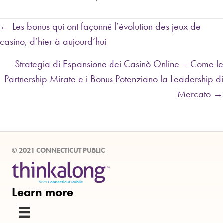
Posts
← Les bonus qui ont façonné l’évolution des jeux de
casino, d’hier à aujourd’hui
navigation
Strategia di Espansione dei Casinò Online – Come le
Partnership Mirate e i Bonus Potenziano la Leadership di
Mercato →
© 2021 CONNECTICUT PUBLIC
Learn more