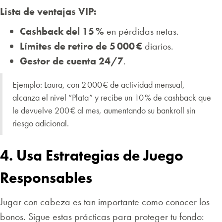
Lista de ventajas VIP:
Cashback del 15 %
en pérdidas netas.
Límites de retiro de 5 000 €
diarios.
Gestor de cuenta 24/7
.
Ejemplo: Laura, con 2 000 € de actividad mensual,
alcanza el nivel “Plata” y recibe un 10 % de cashback que
le devuelve 200 € al mes, aumentando su bankroll sin
riesgo adicional.
4. Usa Estrategias de Juego
Responsables
Jugar con cabeza es tan importante como conocer los
bonos. Sigue estas prácticas para proteger tu fondo: