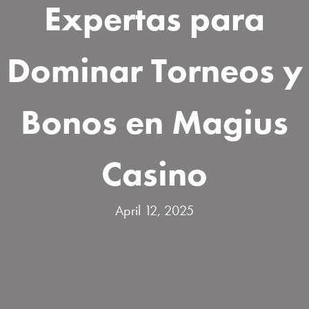
Expertas para
Dominar Torneos y
Bonos en Magius
Casino
April 12, 2025