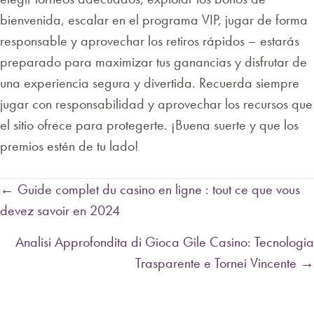
bienvenida, escalar en el programa VIP, jugar de forma
responsable y aprovechar los retiros rápidos – estarás
preparado para maximizar tus ganancias y disfrutar de
una experiencia segura y divertida. Recuerda siempre
jugar con responsabilidad y aprovechar los recursos que
el sitio ofrece para protegerte. ¡Buena suerte y que los
premios estén de tu lado!
Posts
← Guide complet du casino en ligne : tout ce que vous
devez savoir en 2024
navigation
Analisi Approfondita di Gioca Gile Casino: Tecnologia
Trasparente e Tornei Vincente →