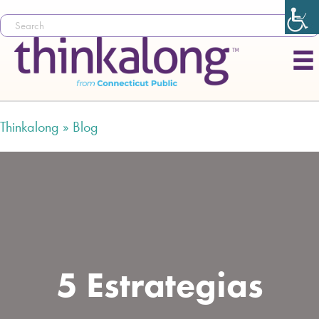
Thinkalong »
Blog
5 Estrategias