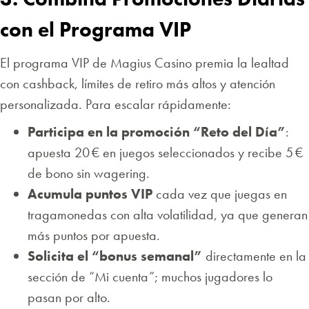
con el Programa VIP
El programa VIP de Magius Casino premia la lealtad
con cashback, límites de retiro más altos y atención
personalizada. Para escalar rápidamente:
Participa en la promoción “Reto del Día”
:
apuesta 20 € en juegos seleccionados y recibe 5 €
de bono sin wagering.
Acumula puntos VIP
cada vez que juegas en
tragamonedas con alta volatilidad, ya que generan
más puntos por apuesta.
Solicita el “bonus semanal”
directamente en la
sección de “Mi cuenta”; muchos jugadores lo
pasan por alto.