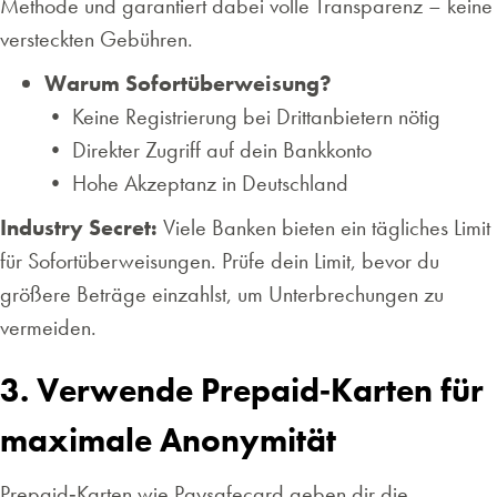
Methode und garantiert dabei volle Transparenz – keine
versteckten Gebühren.
Warum Sofortüberweisung?
• Keine Registrierung bei Drittanbietern nötig
• Direkter Zugriff auf dein Bankkonto
• Hohe Akzeptanz in Deutschland
Industry Secret:
Viele Banken bieten ein tägliches Limit
für Sofortüberweisungen. Prüfe dein Limit, bevor du
größere Beträge einzahlst, um Unterbrechungen zu
vermeiden.
3. Verwende Prepaid‑Karten für
maximale Anonymität
Prepaid‑Karten wie Paysafecard geben dir die