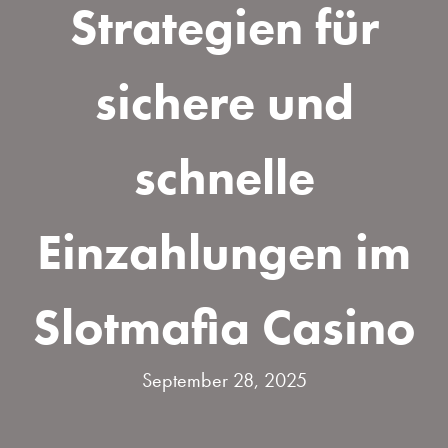
Strategien für
sichere und
schnelle
Einzahlungen im
Slotmafia Casino
September 28, 2025