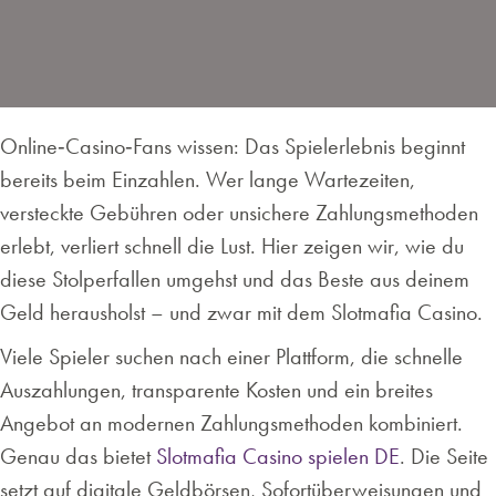
Online‑Casino‑Fans wissen: Das Spielerlebnis beginnt
bereits beim Einzahlen. Wer lange Wartezeiten,
versteckte Gebühren oder unsichere Zahlungsmethoden
erlebt, verliert schnell die Lust. Hier zeigen wir, wie du
diese Stolperfallen umgehst und das Beste aus deinem
Geld herausholst – und zwar mit dem Slotmafia Casino.
Viele Spieler suchen nach einer Plattform, die schnelle
Auszahlungen, transparente Kosten und ein breites
Angebot an modernen Zahlungsmethoden kombiniert.
Genau das bietet
Slotmafia Casino spielen DE
. Die Seite
setzt auf digitale Geldbörsen, Sofortüberweisungen und