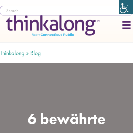
Thinkalong »
Blog
6 bewährte