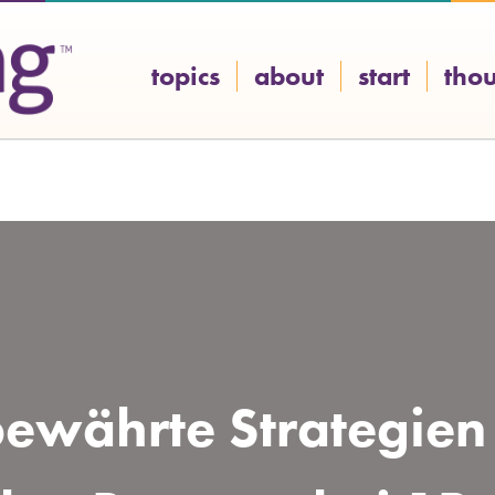
topics
about
start
tho
bewährte Strategien 