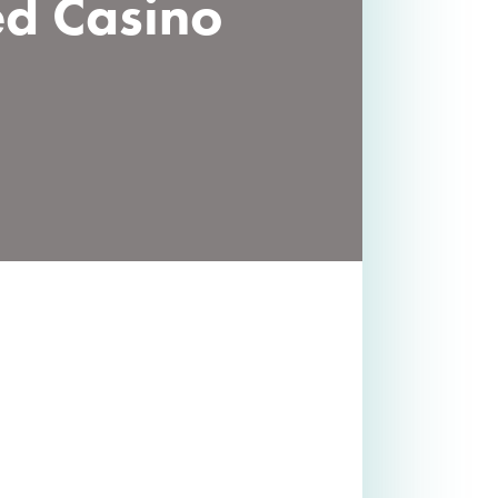
ed Casino