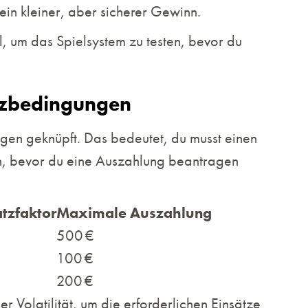
in kleiner, aber sicherer Gewinn.
l, um das Spielsystem zu testen, bevor du
atzbedingungen
gen geknüpft. Das bedeutet, du musst einen
n, bevor du eine Auszahlung beantragen
tzfaktor
Maximale Auszahlung
500 €
100 €
200 €
r Volatilität, um die erforderlichen Einsätze