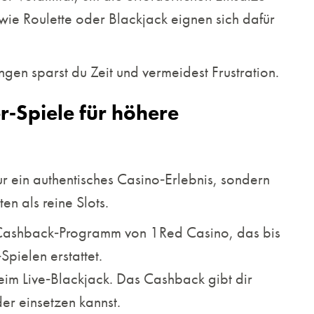
 wie Roulette oder Blackjack eignen sich dafür
gen sparst du Zeit und vermeidest Frustration.
er‑Spiele für höhere
ur ein authentisches Casino‑Erlebnis, sondern
n als reine Slots.
ashback‑Programm von 1Red Casino, das bis
Spielen erstattet.
eim Live‑Blackjack. Das Cashback gibt dir
der einsetzen kannst.