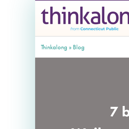
Thinkalong »
Blog
7 