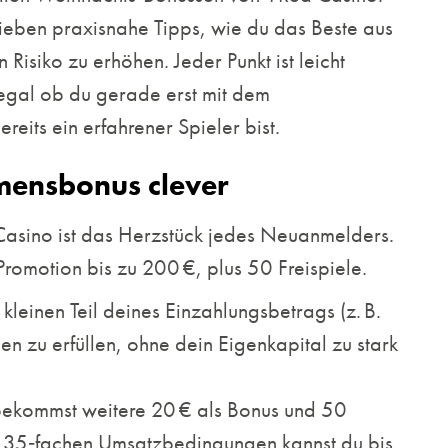
sieben praxisnahe Tipps, wie du das Beste aus
Risiko zu erhöhen. Jeder Punkt ist leicht
 egal ob du gerade erst mit dem
eits ein erfahrener Spieler bist.
mensbonus clever
sino ist das Herzstück jedes Neuanmelders.
romotion bis zu 200 €, plus 50 Freispiele.
kleinen Teil deines Einzahlungsbetrags (z. B.
 zu erfüllen, ohne dein Eigenkapital zu stark
 bekommst weitere 20 € als Bonus und 50
r 35‑fachen Umsatzbedingungen kannst du bis