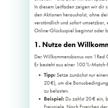
In diesem Leitfaden zeigen wir dir 
den Aktionen herausholst, ohne dein 
verständlich und sofort umsetzbar,
Online‑Glücksspiel beginnst oder ber
1. Nutze den Willkom
Der Willkommensbonus von 1Red Ca
Er besteht aus einer 100 %‑Match‑P
Tipp:
Setze zunächst nur einen 
20 €), um die Bonusbedingungen
zu belasten.
Beispiel:
Du zahlst 20 € ein,
Freispiele. Nach Erreichen de