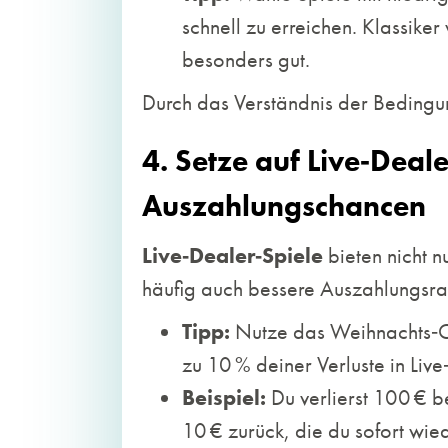
schnell zu erreichen. Klassiker
besonders gut.
Durch das Verständnis der Bedingun
4. Setze auf Live‑Deal
Auszahlungschancen
Live‑Dealer‑Spiele
bieten nicht n
häufig auch bessere Auszahlungsrate
Tipp:
Nutze das Weihnachts‑C
zu 10 % deiner Verluste in Live‑
Beispiel:
Du verlierst 100 € b
10 € zurück, die du sofort wie