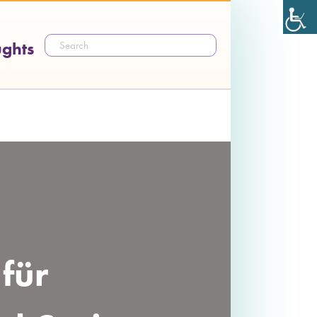
ughts
für