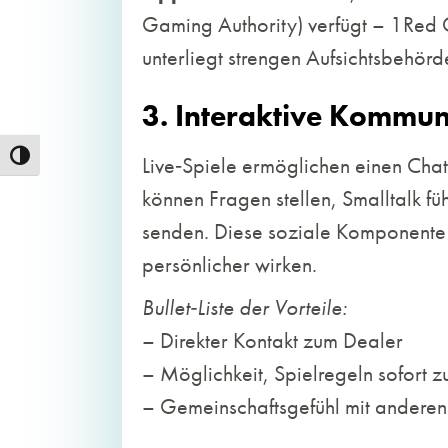
Gaming Authority) verfügt – 1Red Ca
unterliegt strengen Aufsichtsbehörd
3. Interaktive Kommun
Toggle High Contrast
Live‑Spiele ermöglichen einen Chat
können Fragen stellen, Smalltalk fü
senden. Diese soziale Komponente 
persönlicher wirken.
Bullet‑Liste der Vorteile:
– Direkter Kontakt zum Dealer
– Möglichkeit, Spielregeln sofort z
– Gemeinschaftsgefühl mit anderen