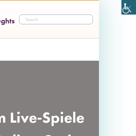
ughts
 Live‑Spiele