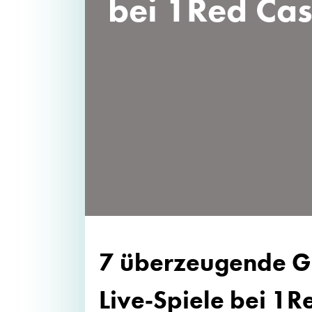
bei 1Red Cas
7 überzeugende 
Live‑Spiele bei 1R