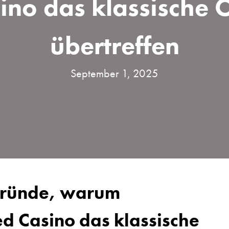
ino das klassische 
übertreffen
September 1, 2025
Gründe, warum
ed Casino das klassische