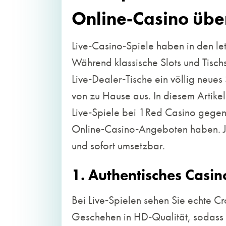
Online‑Casino übe
Live‑Casino‑Spiele haben in den le
Während klassische Slots und Tischs
Live‑Dealer‑Tische ein völlig neues 
von zu Hause aus. In diesem Artikel
Live‑Spiele bei 1Red Casino gege
Online‑Casino‑Angeboten haben. Jed
und sofort umsetzbar.
1. Authentisches Casin
Bei Live‑Spielen sehen Sie echte Cr
Geschehen in HD‑Qualität, sodass 