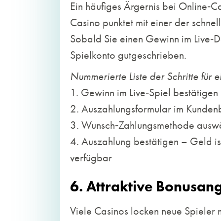
Ein häufiges Ärgernis bei Online‑C
Casino punktet mit einer der schne
Sobald Sie einen Gewinn im Live‑Dea
Spielkonto gutgeschrieben.
Nummerierte Liste der Schritte für 
1. Gewinn im Live‑Spiel bestätigen
2. Auszahlungsformular im Kundenb
3. Wunsch‑Zahlungsmethode auswäh
4. Auszahlung bestätigen – Geld is
verfügbar
6. Attraktive Bonusang
Viele Casinos locken neue Spieler