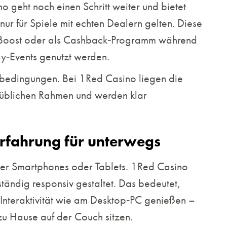
 geht noch einen Schritt weiter und bietet
nur für Spiele mit echten Dealern gelten. Diese
h‑Boost oder als Cashback‑Programm während
ay‑Events genutzt werden.
sbedingungen. Bei 1Red Casino liegen die
üblichen Rahmen und werden klar
Erfahrung für unterwegs
ber Smartphones oder Tablets. 1Red Casino
ständig responsiv gestaltet. Das bedeutet,
Interaktivität wie am Desktop‑PC genießen –
zu Hause auf der Couch sitzen.