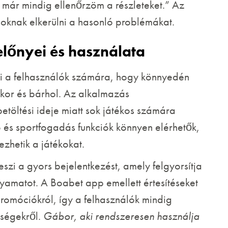
 már mindig ellenőrzöm a részleteket.” Az
soknak elkerülni a hasonló problémákat.
lőnyei és használata
zi a felhasználók számára, hogy könnyedén
kor és bárhol. Az alkalmazás
betöltési ideje miatt sok játékos számára
 és sportfogadás funkciók könnyen elérhetők,
zhetik a játékokat.
szi a gyors bejelentkezést, amely felgyorsítja
yamatot. A Boabet app emellett értesítéseket
promóciókról, így a felhasználók mindig
őségekről.
Gábor, aki rendszeresen használja