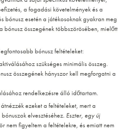
befizetés, a fogadási követelmények és a
ciós bónusz esetén a játékosoknak gyakran meg
t a bónusz összegének többszörösében, mielőtt
egfontosabb bónusz feltételeket:
 aktiválásához szükséges minimális összeg.
nusz összegének hányszor kell megforgatni a
álásához rendelkezésre álló időtartam.
átnézzék ezeket a feltételeket, mert a
a bónuszok elvesztéséhez.
Eszter, egy új
ör nem figyeltem a feltételekre, és emiatt nem