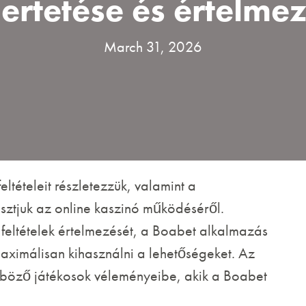
ertetése és értelme
March 31, 2026
tételeit részletezzük, valamint a
osztjuk az online kaszinó működéséről.
 feltételek értelmezését, a Boabet alkalmazás
maximálisan kihasználni a lehetőségeket. Az
önböző játékosok véleményeibe, akik a Boabet