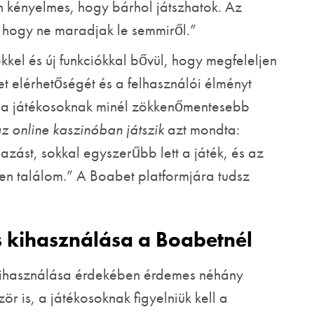
kényelmes, hogy bárhol játszhatok. Az
, hogy ne maradjak le semmiről.”
kkel és új funkciókkal bővül, hogy megfeleljen
t elérhetőségét és a felhasználói élményt
y a játékosoknak minél zökkenőmentesebb
z online kaszinóban játszik
azt mondta:
azást, sokkal egyszerűbb lett a játék, és az
en találom.” A Boabet platformjára tudsz
 kihasználása a Boabetnél
kihasználása érdekében érdemes néhány
ör is, a játékosoknak figyelniük kell a