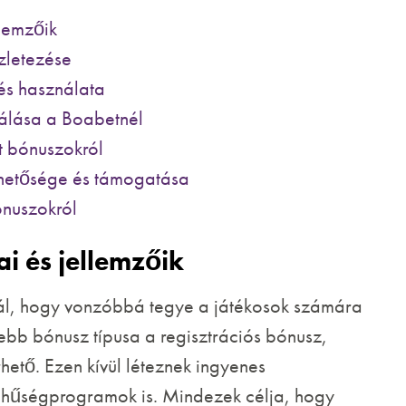
llemzőik
zletezése
és használata
álása a Boabetnél
 bónuszokról
rhetősége és támogatása
nuszokról
i és jellemzőik
nál, hogy vonzóbbá tegye a játékosok számára
tebb bónusz típusa a regisztrációs bónusz,
hető. Ezen kívül léteznek ingyenes
 hűségprogramok is. Mindezek célja, hogy