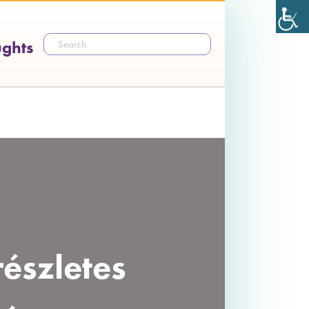
ughts
részletes