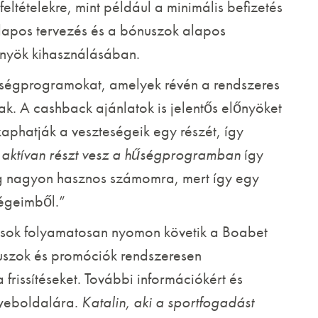
ltételekre, mint például a minimális befizetés
lapos tervezés és a bónuszok alapos
őnyök kihasználásában.
űségprogramokat, amelyek révén a rendszeres
ak. A cashback ajánlatok is jelentős előnyöket
kaphatják a veszteségeik egy részét, így
i aktívan részt vesz a hűségprogramban
így
ég nagyon hasznos számomra, mert így egy
ségeimből.”
kosok folyamatosan nyomon követik a Boabet
ónuszok és promóciók rendszeresen
 frissítéseket. További információkért és
eboldalára.
Katalin, aki a sportfogadást