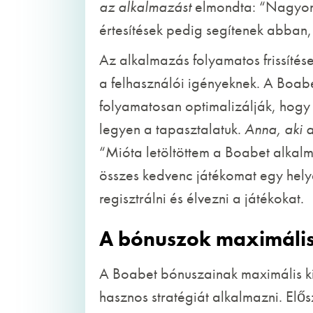
az alkalmazást
elmondta: “Nagyon 
értesítések pedig segítenek abban
Az alkalmazás folyamatos frissítése
a felhasználói igényeknek. A Boabe
folyamatosan optimalizálják, hog
legyen a tapasztalatuk.
Anna, aki a
“Mióta letöltöttem a Boabet alkalm
összes kedvenc játékomat egy hely
regisztrálni és élvezni a játékokat.
A bónuszok maximális
A Boabet bónuszainak maximális 
hasznos stratégiát alkalmazni. Elősz