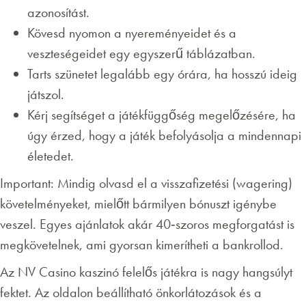
azonosítást.
Kövesd nyomon a nyereményeidet és a
veszteségeidet egy egyszerű táblázatban.
Tarts szünetet legalább egy órára, ha hosszú ideig
játszol.
Kérj segítséget a játékfüggőség megelőzésére, ha
úgy érzed, hogy a játék befolyásolja a mindennapi
életedet.
Important: Mindig olvasd el a visszafizetési (wagering)
követelményeket, mielőtt bármilyen bónuszt igénybe
veszel. Egyes ajánlatok akár 40‑szoros megforgatást is
megkövetelnek, ami gyorsan kimerítheti a bankrollod.
Az NV Casino kaszinó felelős játékra is nagy hangsúlyt
fektet. Az oldalon beállítható önkorlátozások és a