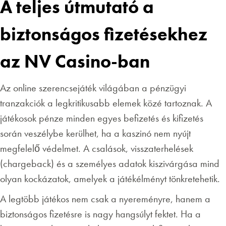
A teljes útmutató a
biztonságos fizetésekhez
az NV Casino-ban
Az online szerencsejáték világában a pénzügyi
tranzakciók a legkritikusabb elemek közé tartoznak. A
játékosok pénze minden egyes befizetés és kifizetés
során veszélybe kerülhet, ha a kaszinó nem nyújt
megfelelő védelmet. A csalások, visszaterhelések
(chargeback) és a személyes adatok kiszivárgása mind
olyan kockázatok, amelyek a játékélményt tönkretehetik.
A legtöbb játékos nem csak a nyereményre, hanem a
biztonságos fizetésre is nagy hangsúlyt fektet. Ha a