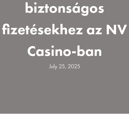
biztonságos
fizetésekhez az NV
Casino-ban
July 25, 2025