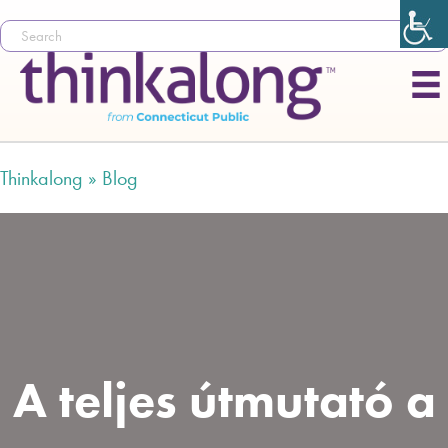
Thinkalong »
Blog
A teljes útmutató a