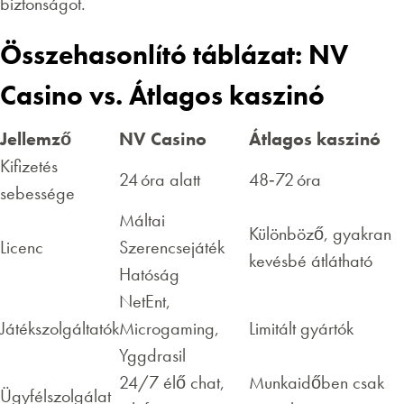
biztonságot.
Összehasonlító táblázat: NV
Casino vs. Átlagos kaszinó
Jellemző
NV Casino
Átlagos kaszinó
Kifizetés
24 óra alatt
48‑72 óra
sebessége
Máltai
Különböző, gyakran
Licenc
Szerencsejáték
kevésbé átlátható
Hatóság
NetEnt,
Játékszolgáltatók
Microgaming,
Limitált gyártók
Yggdrasil
24/7 élő chat,
Munkaidőben csak
Ügyfélszolgálat