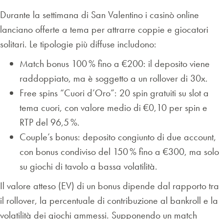
Durante la settimana di San Valentino i casinò online
lanciano offerte a tema per attrarre coppie e giocatori
solitari. Le tipologie più diffuse includono:
Match bonus 100 % fino a €200: il deposito viene
raddoppiato, ma è soggetto a un rollover di 30x.
Free spins “Cuori d’Oro”: 20 spin gratuiti su slot a
tema cuori, con valore medio di €0,10 per spin e
RTP del 96,5 %.
Couple’s bonus: deposito congiunto di due account,
con bonus condiviso del 150 % fino a €300, ma solo
su giochi di tavolo a bassa volatilità.
Il valore atteso (EV) di un bonus dipende dal rapporto tra
il rollover, la percentuale di contribuzione al bankroll e la
volatilità dei giochi ammessi. Supponendo un match