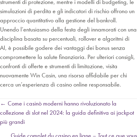
strumenti di protezione, mentre i modelli di budgeting, le
simulazioni di perdita e gli indicatori di rischio offrono un
approccio quantitativo alla gestione del bankroll.
Unendo l’entusiasmo della festa degli innamorati con una
disciplina basata su percentuali, rollover e algoritmi di
AI, è possibile godere dei vantaggi dei bonus senza
compromettere la salute finanziaria. Per ulteriori consigli,
confronti di offerte e strumenti di limitazione, visita
nuovamente Win Casin, una risorsa affidabile per chi
cerca un’esperienza di casino online responsabile.
Posts
← Come i casinò moderni hanno rivoluzionato la
collezione di slot nel 2024: la guida definitiva ai jackpot
navigation
più grandi
Guide complet du casino en ligne – Tout ce que vous