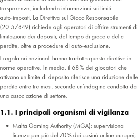
trasparenza, includendo informazioni sui limiti
auto‑imposti. La Direttiva sul Gioco Responsabile
(2015/849) richiede agli operatori di offrire strumenti di
limitazione dei depositi, del tempo di gioco e delle
perdite, oltre a procedure di auto‑esclusione.
I regolatori nazionali hanno tradotto queste direttive in
norme operative. In media, il 68 % dei giocatori che
attivano un limite di deposito riferisce una riduzione delle
perdite entro tre mesi, secondo un’indagine condotta da
una associazione di settore.
1.1. I principali organismi di vigilanza
Malta Gaming Authority (MGA): supervisiona
licenze per più del 70 % dei casinò online europei,