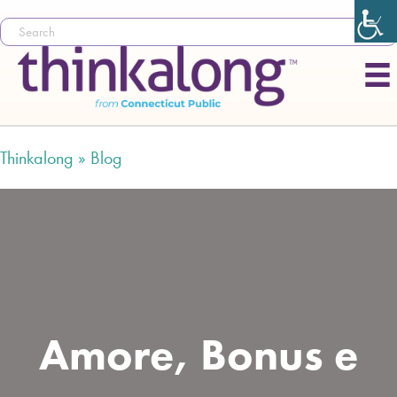
Thinkalong »
Blog
Amore, Bonus e