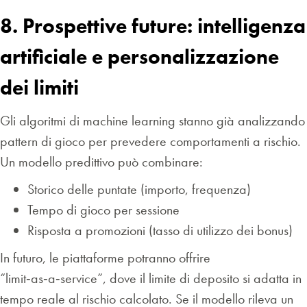
8. Prospettive future: intelligenza
artificiale e personalizzazione
dei limiti
Gli algoritmi di machine learning stanno già analizzando
pattern di gioco per prevedere comportamenti a rischio.
Un modello predittivo può combinare:
Storico delle puntate (importo, frequenza)
Tempo di gioco per sessione
Risposta a promozioni (tasso di utilizzo dei bonus)
In futuro, le piattaforme potranno offrire
“limit‑as‑a‑service”, dove il limite di deposito si adatta in
tempo reale al rischio calcolato. Se il modello rileva un