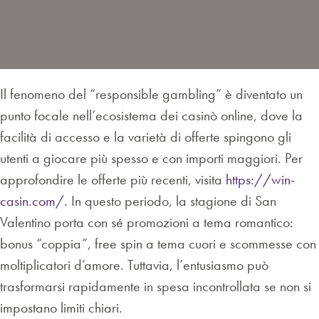
Il fenomeno del “responsible gambling” è diventato un
punto focale nell’ecosistema dei casinò online, dove la
facilità di accesso e la varietà di offerte spingono gli
utenti a giocare più spesso e con importi maggiori. Per
approfondire le offerte più recenti, visita
https://win-
casin.com/
. In questo periodo, la stagione di San
Valentino porta con sé promozioni a tema romantico:
bonus “coppia”, free spin a tema cuori e scommesse con
moltiplicatori d’amore. Tuttavia, l’entusiasmo può
trasformarsi rapidamente in spesa incontrollata se non si
impostano limiti chiari.