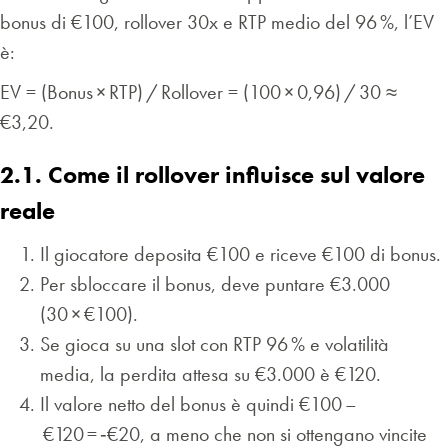
bonus di €100, rollover 30x e RTP medio del 96 %, l’EV
è:
EV = (Bonus × RTP) / Rollover = (100 × 0,96) / 30 ≈
€3,20.
2.1. Come il rollover influisce sul valore
reale
Il giocatore deposita €100 e riceve €100 di bonus.
Per sbloccare il bonus, deve puntare €3.000
(30 × €100).
Se gioca su una slot con RTP 96 % e volatilità
media, la perdita attesa su €3.000 è €120.
Il valore netto del bonus è quindi €100 –
€120 = ‑€20, a meno che non si ottengano vincite