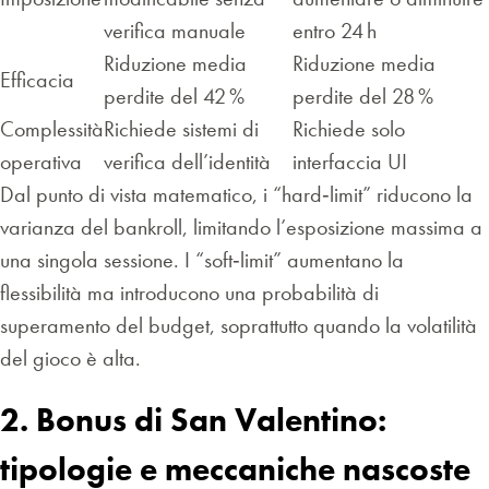
verifica manuale
entro 24 h
Riduzione media
Riduzione media
Efficacia
perdite del 42 %
perdite del 28 %
Complessità
Richiede sistemi di
Richiede solo
operativa
verifica dell’identità
interfaccia UI
Dal punto di vista matematico, i “hard‑limit” riducono la
varianza del bankroll, limitando l’esposizione massima a
una singola sessione. I “soft‑limit” aumentano la
flessibilità ma introducono una probabilità di
superamento del budget, soprattutto quando la volatilità
del gioco è alta.
2. Bonus di San Valentino:
tipologie e meccaniche nascoste