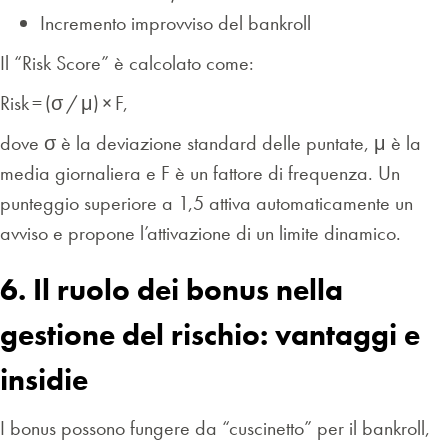
Incremento improvviso del bankroll
Il “Risk Score” è calcolato come:
Risk = (σ / μ) × F,
dove σ è la deviazione standard delle puntate, μ è la
media giornaliera e F è un fattore di frequenza. Un
punteggio superiore a 1,5 attiva automaticamente un
avviso e propone l’attivazione di un limite dinamico.
6. Il ruolo dei bonus nella
gestione del rischio: vantaggi e
insidie
I bonus possono fungere da “cuscinetto” per il bankroll,