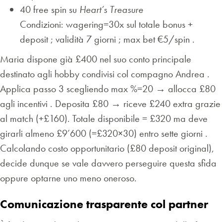
40 free spin su
Heart’s Treasure
Condizioni: wagering=30x sul totale bonus +
deposit ; validità 7 giorni ; max bet €5/spin .
Maria dispone già £400 nel suo conto principale
destinato agli hobby condivisi col compagno Andrea .
Applica passo 3 scegliendo max %=20 → allocca £80
agli incentivi . Deposita £80 → riceve £240 extra grazie
al match (+£160). Totale disponibile = £320 ma deve
girarli almeno £9’600 (=£320×30) entro sette giorni .
Calcolando costo opportunitario (£80 deposit original),
decide dunque se vale davvero perseguire questa sfida
oppure optarne uno meno oneroso.
Comunicazione trasparente col partner