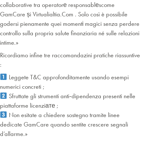
collaborative tra operatorе responsablеscome
GamCare și Virtualialtia.Com . Solo così è possibile
godersi pienamente quei momentі magici senza perdere
controllo sulla propria salute finanziaria né sulle relazioni
intime.»
Ricordiamo infine tre raccomandazini pratiche riassuntive
:
Leggete T&C approfonditamente usando esempi
numerici concreti ;
Sfruttate gli strumenti anti‐dipendenza presenti nelle
piattaforme licenziате ;
Non esitate a chiedere sostegno tramite linee
dedicate GamCare quando sentite crescere segnali
d’allarme.»