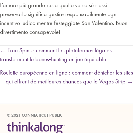
L’amore più grande resta quello verso sé stessi :
preservarlo significa gestire responsabilmente ogni
incentivo ludico mentre festeggiate San Valentino.​ Buon
divertimento consapevole!
Posts
← Free Spins : comment les plateformes légales
transforment le bonus‑hunting en jeu équitable
navigation
Roulette européenne en ligne : comment dénicher les sites
qui offrent de meilleures chances que le Vegas Strip →
© 2021 CONNECTICUT PUBLIC