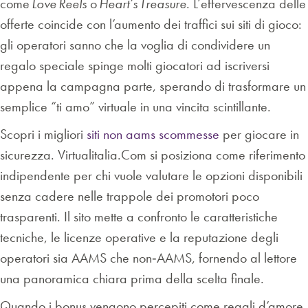
come
Love Reels
o
Heart’s Treasure
. L’effervescenza delle
offerte coincide con l’aumento dei traffici sui siti di gioco:
gli operatori sanno che la voglia di condividere un
regalo speciale spinge molti giocatori ad iscriversi
appena la campagna parte, sperando di trasformare un
semplice “ti amo” virtuale in una vincita scintillante.
Scopri i migliori
siti non aams scommesse
per giocare in
sicurezza. Virtualitalia.Com si posiziona come riferimento
indipendente per chi vuole valutare le opzioni disponibili
senza cadere nelle trappole dei promotori poco
trasparenti. Il sito mette a confronto le caratteristiche
tecniche, le licenze operative e la reputazione degli
operatori sia AAMS che non‑AAMS, fornendo al lettore
una panoramica chiara prima della scelta finale.
Quando i bonus vengono percepiti come regali d’amore