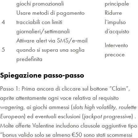
giochi promozionali
principale
Usare metodi di pagamento
Ridurre
4
tracciabili con limiti
l’impulso
giornalieri/settimanali
d’acquisto
Attivare alert via SMS/e‑mail
Intervento
5
quando si supera una soglia
precoce
predefinita
Spiegazione passo‑passo
Passo 1: Prima ancora di cliccare sul bottone “Claim”,
aprite attentamente ogni voce relativa al requisito
wagering
, ai giochi ammessi (
slots high volatility
,
roulette
European
) ed eventuali esclusioni (
jackpot progressive
) .
Molte offerte Valentine includono clausole aggiuntive tipo
“bonus valido solo se almeno €50 sono stati scommessi