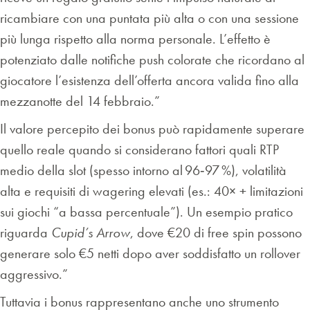
ricambiare con una puntata più alta o con una sessione
più lunga rispetto alla norma personale. L’effetto è
potenziato dalle notifiche push colorate che ricordano al
giocatore l’esistenza dell’offerta ancora valida fino alla
mezzanotte del 14 febbraio.”
Il valore percepito dei bonus può rapidamente superare
quello reale quando si considerano fattori quali RTP
medio della slot (spesso intorno al 96‑97 %), volatilità
alta e requisiti di wagering elevati (es.: 40× + limitazioni
sui giochi “a bassa percentuale”). Un esempio pratico
riguarda
Cupid’s Arrow
, dove €20 di free spin possono
generare solo €5 netti dopo aver soddisfatto un rollover
aggressivo.”
Tuttavia i bonus rappresentano anche uno strumento