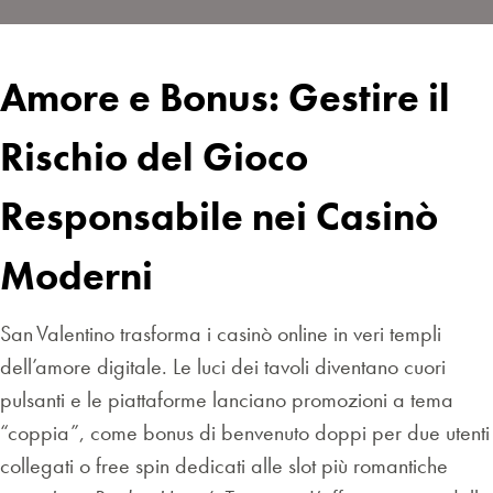
Amore e Bonus: Gestire il
Rischio del Gioco
Responsabile nei Casinò
Moderni
San Valentino trasforma i casinò online in veri templi
dell’amore digitale. Le luci dei tavoli diventano cuori
pulsanti e le piattaforme lanciano promozioni a tema
“coppia”, come bonus di benvenuto doppi per due utenti
collegati o free spin dedicati alle slot più romantiche