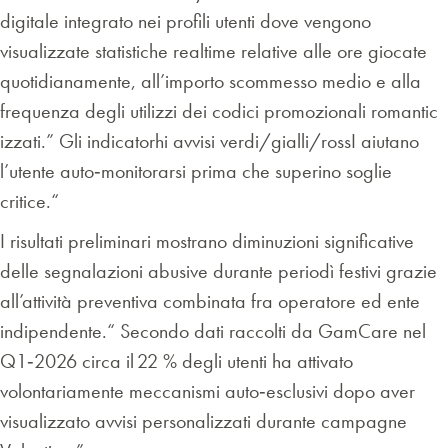
digitale integrato nei profili utenti dove vengono
visualizzate statistiche real­time relative alle ore giocate
quotidianamente, all’importo scommesso medio e alla
frequenza degli utilizzi dei codici promozionali romantic​​
izzati.” Gli indicatorhi avvisi verdi/gialli/rossI aiutano
l’utente auto‑monitorarsi prima che superino soglie
critice.“
I risultati preliminari mostrano diminuzioni significative
delle segnalazioni abusive durante periodì festivi grazie
all’attività preventiva combinata fra operatore ed ente
indipendente.“ Secondo dati raccolti da GamCare nel
Q1‑2026 circa il 22 % degli utenti ha attivato
volontariamente meccanismi auto‑esclusivi dopo aver
visualizzato avvisi personalizzati durante campagne