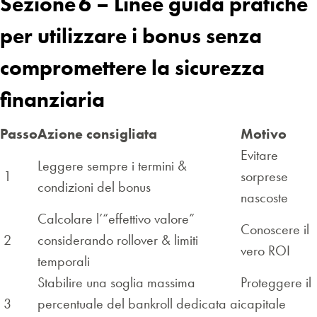
Sezione 6 – Linee guida pratiche
per utilizzare i bonus senza
compromettere la sicurezza
finanziaria
Passo
Azione consigliata
Motivo
Evitare
Leggere sempre i termini &
1
sorprese
condizioni del bonus
nascoste
Calcolare l’“effettivo valore”
Conoscere il
2
considerando rollover & limiti
vero ROI
temporali
Stabilire una soglia massima
Proteggere il
3
percentuale del bankroll dedicata ai
capitale