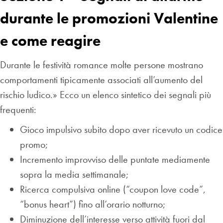
durante le promozioni Valentine
e come reagire
Durante le festività romance molte persone mostrano
comportamenti tipicamente associati all’aumento del
rischio ludico.» Ecco un elenco sintetico dei segnali più
frequenti:
Gioco impulsivo subito dopo aver ricevuto un codice
promo;
Incremento improvviso delle puntate mediamente
sopra la media settimanale;
Ricerca compulsiva online (“coupon love code”,
“bonus heart”) fino all’orario notturno;
Diminuzione dell’interesse verso attività fuori dal