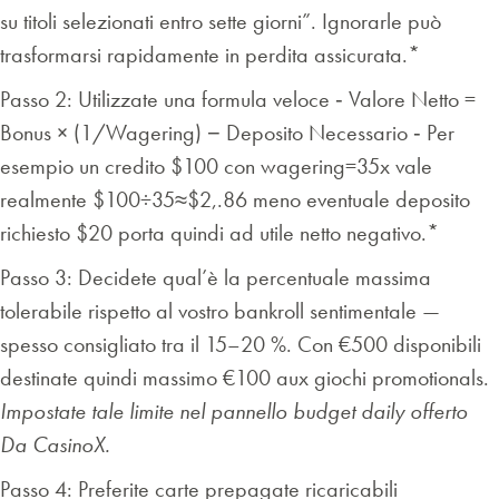
su titoli selezionati entro sette giorni”. Ignorarle può
trasformarsi rapidamente in perdita assicurata.*
Passo 2: Utilizzate una formula veloce ‑ Valore Netto =
Bonus × (1/Wagering) − Deposito Necessario ‑ Per
esempio un credito $100 con wagering=35x vale
realmente $100÷35≈$2,.86 meno eventuale deposito
richiesto $20 porta quindi ad utile netto negativo.*
Passo 3: Decidete qual’è la percentuale massima
tolerabile rispetto al vostro bankroll sentimentale —
spesso consigliato tra il 15–20 %. Con €500 disponibili
destinate quindi massimo €100 aux giochi promotionals.
Impostate tale limite nel pannello budget daily offerto
Da CasinoX.
Passo 4: Preferite carte prepagate ricaricabili