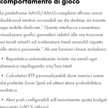
comportamento di gioco
Le piattaforme AAMS/AAMS‑compliant offrono ormai
dashboard intuitive accessibili sia da desktop sia tramite
app mobile dedicate.“ Queste interfacce consentono
visualizzare grafici giornalieri relativI alle ore trascorse
sui tavoli virtual·ì ed evidenziare trend anomALI rispetto
allo storico personale.” Alcune funzioni chiave includono:
• Reportistica automatizzata inviata via email ogni
domenica riepilogando win/loss totali.
• Calcolatori RTP personalizzabili dove inserisci nome
slot preferita (
Love Spin
) ed ottieni stima probabilistica
realistica.
• Alert push configurabili sull’esaurimento quota budget
impostata (>80 % utilizzo).