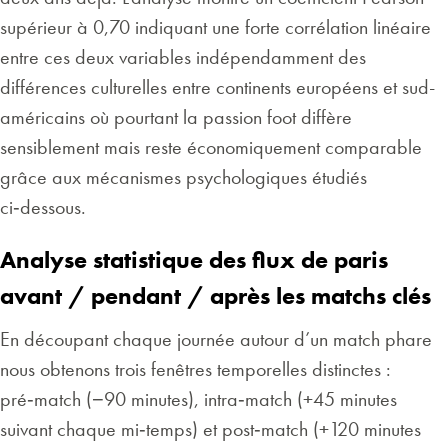
supérieur à 0,70 indiquant une forte corrélation linéaire
entre ces deux variables indépendamment des
différences culturelles entre continents européens et sud-
américains où pourtant la passion foot diffère
sensiblement mais reste économiquement comparable
grâce aux mécanismes psychologiques étudiés
ci‑dessous.
Analyse statistique des flux de paris
avant / pendant / après les matchs clés
En découpant chaque journée autour d’un match phare
nous obtenons trois fenêtres temporelles distinctes :
pré‑match (−90 minutes), intra‑match (+45 minutes
suivant chaque mi‑temps) et post‑match (+120 minutes