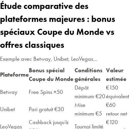
Étude comparative des
plateformes majeures : bonus
spéciaux Coupe du Monde vs
offres classiques
Exemple avec Betway, Unibet, LeoVegas…
Bonus spécial
Conditions
Valeur
Plateforme
Coupe du Monde
générales
estimée
Dépôt
€150
Betway
Free Spins ×50
minimum €20
équivalent
Mise
€60
Unibet
Pari gratuit €30
minimum €5
retour net
Cashback jusqu’à
€120
LeoVegas
Tournoi limité