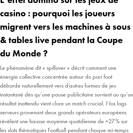
L’effet domino sur les jeux de
casino : pourquoi les joueurs
migrent vers les machines à sous
& tables live pendant la Coupe
du Monde ?
Le phénomène dit « spillover » décrit comment une
énergie collective concentrée autour du pari foot
déborde naturellement vers d’autres formes de jeu
instantané dès qu’une pause publicitaire survient ou qu’un
résultat inattendu vient clore un match crucial. Nos logs
serveurs provenant deux grands opérateurs européens
révèlent une hausse moyenne quotidienne de +27 % sur
les slots thématiques Football pendant chaque mi‑temps