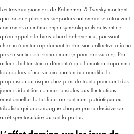
Les travaux pionniers de Kahneman & Tversky montrent
que lorsque plusieurs supporters nationaux se retrouvent
confrontés au même enjeu symbolique ils activent ce
qu’on appelle le biais « herd behaviour », poussant
chacun à imiter rapidement la décision collective afin ne
pas se sentir isolé socialement (« peer pressure »). Par
ailleurs Lichtenstein a démontré que l’émotion dopamine
libérée lors d’une victoire inattendue amplifie la
propension au risque chez près de trente pour cent des
joueurs identifiés comme sensibles aux fluctuations
émotionnelles fortes liées au sentiment patriotique ou
tribaliste qui accompagne chaque passe décisive ou
arrêt spectaculaire durant la partie.