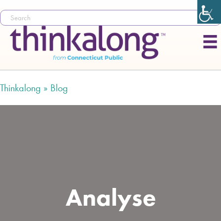
Thinkalong »
Blog
Analyse