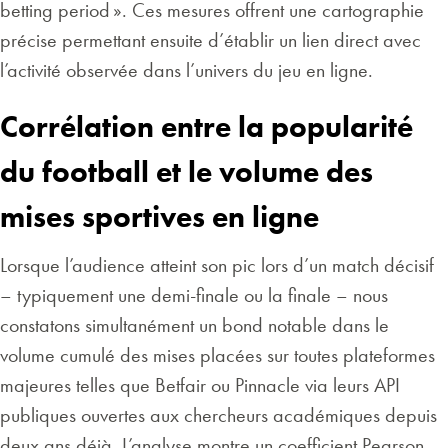
betting period ». Ces mesures offrent une cartographie
précise permettant ensuite d’établir un lien direct avec
l’activité observée dans l’univers du jeu en ligne.
Corrélation entre la popularité
du football et le volume des
mises sportives en ligne
Lorsque l’audience atteint son pic lors d’un match décisif
– typiquement une demi-finale ou la finale – nous
constatons simultanément un bond notable dans le
volume cumulé des mises placées sur toutes plateformes
majeures telles que Betfair ou Pinnacle via leurs API
publiques ouvertes aux chercheurs académiques depuis
deux ans déjà. L’analyse montre un coefficient Pearson