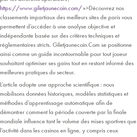
https://www.giletjaunecoin.com/
»>Découvrez nos
classements impartiaux des meilleurs sites de paris vous
permettent d’accéder à une analyse objective et
indépendante basée sur des critères techniques et
réglementaires stricts. Giletjaunecoin.Com se positionne
ainsi comme un guide incontournable pour tout joueur
souhaitant optimiser ses gains tout en restant informé des
meilleures pratiques du secteur.
L’article adopte une approche scientifique : nous
mobilisons données historiques, modèles statistiques et
méthodes d’apprentissage automatique afin de
démontrer comment la période couverte par la finale
mondiale influence tant le volume des mises sportives que
l’activité dans les casinos en ligne, y compris ceux