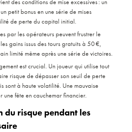
ent des conditions de mise excessives : un
un petit bonus en une série de mises
té de perte du capital initial.
ées par les opérateurs peuvent frustrer le
les gains issus des tours gratuits à 50 €,
ain limité même après une série de victoires.
ement est crucial. Un joueur qui utilise tout
aire risque de dépasser son seuil de perte
sis sont à haute volatilité. Une mauvaise
r une fête en cauchemar financier.
on du risque pendant les
aire