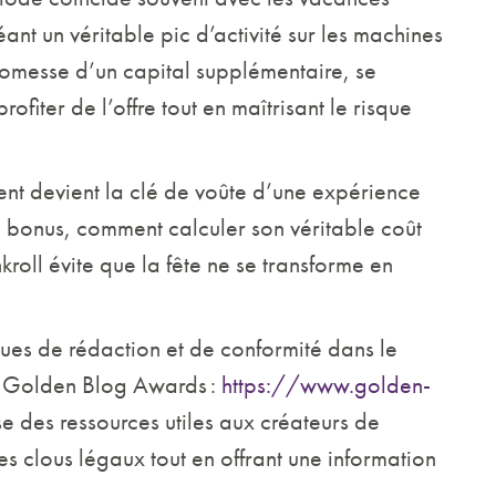
éant un véritable pic d’activité sur les machines
promesse d’un capital supplémentaire, se
rofiter de l’offre tout en maîtrisant le risque
nt devient la clé de voûte d’une expérience
 bonus, comment calculer son véritable coût
kroll évite que la fête ne se transforme en
ques de rédaction et de conformité dans le
es Golden Blog Awards :
https://www.golden-
e des ressources utiles aux créateurs de
es clous légaux tout en offrant une information