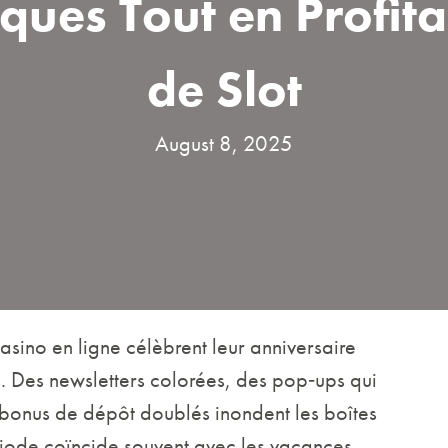
sques Tout en Profit
de Slot
August 8, 2025
sino en ligne célèbrent leur anniversaire
Des newsletters colorées, des pop‑ups qui
s bonus de dépôt doublés inondent les boîtes
riode coïncide souvent avec les vacances