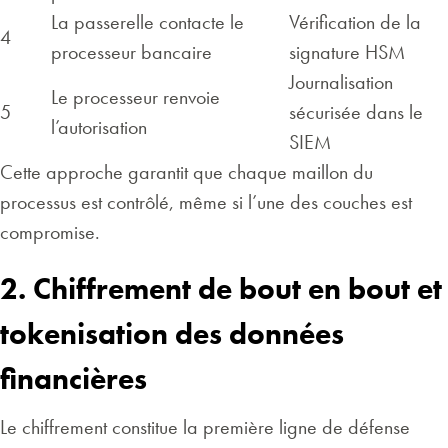
La passerelle contacte le
Vérification de la
4
processeur bancaire
signature HSM
Journalisation
Le processeur renvoie
5
sécurisée dans le
l’autorisation
SIEM
Cette approche garantit que chaque maillon du
processus est contrôlé, même si l’une des couches est
compromise.
2. Chiffrement de bout en bout et
tokenisation des données
financières
Le chiffrement constitue la première ligne de défense