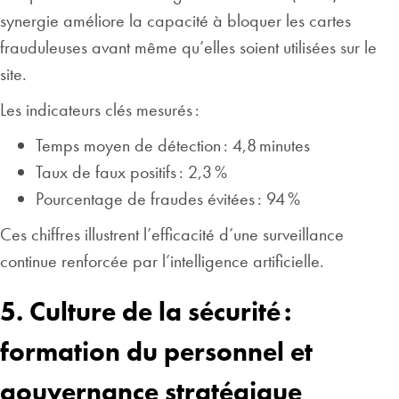
synergie améliore la capacité à bloquer les cartes
frauduleuses avant même qu’elles soient utilisées sur le
site.
Les indicateurs clés mesurés :
Temps moyen de détection : 4,8 minutes
Taux de faux positifs : 2,3 %
Pourcentage de fraudes évitées : 94 %
Ces chiffres illustrent l’efficacité d’une surveillance
continue renforcée par l’intelligence artificielle.
5. Culture de la sécurité :
formation du personnel et
gouvernance stratégique