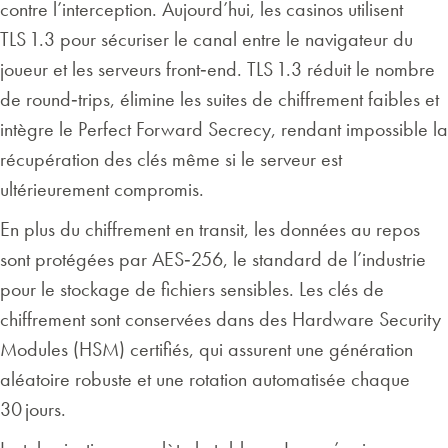
contre l’interception. Aujourd’hui, les casinos utilisent
TLS 1.3 pour sécuriser le canal entre le navigateur du
joueur et les serveurs front‑end. TLS 1.3 réduit le nombre
de round‑trips, élimine les suites de chiffrement faibles et
intègre le Perfect Forward Secrecy, rendant impossible la
récupération des clés même si le serveur est
ultérieurement compromis.
En plus du chiffrement en transit, les données au repos
sont protégées par AES‑256, le standard de l’industrie
pour le stockage de fichiers sensibles. Les clés de
chiffrement sont conservées dans des Hardware Security
Modules (HSM) certifiés, qui assurent une génération
aléatoire robuste et une rotation automatisée chaque
30 jours.