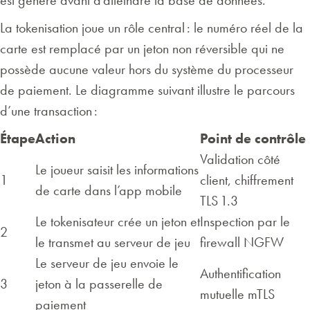
est généré avant d’atteindre la base de données.
La tokenisation joue un rôle central : le numéro réel de la
carte est remplacé par un jeton non réversible qui ne
possède aucune valeur hors du système du processeur
de paiement. Le diagramme suivant illustre le parcours
d’une transaction :
Étape
Action
Point de contrôle
Validation côté
Le joueur saisit les informations
1
client, chiffrement
de carte dans l’app mobile
TLS 1.3
Le tokenisateur crée un jeton et
Inspection par le
2
le transmet au serveur de jeu
firewall NGFW
Le serveur de jeu envoie le
Authentification
3
jeton à la passerelle de
mutuelle mTLS
paiement