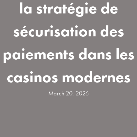
la stratégie de
sécurisation des
paiements dans les
casinos modernes
March 20, 2026