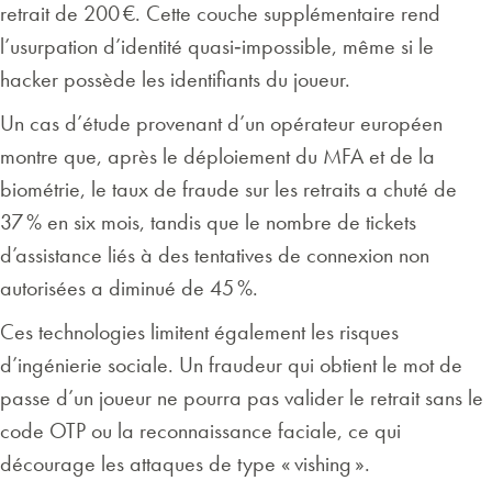
retrait de 200 €. Cette couche supplémentaire rend
l’usurpation d’identité quasi‑impossible, même si le
hacker possède les identifiants du joueur.
Un cas d’étude provenant d’un opérateur européen
montre que, après le déploiement du MFA et de la
biométrie, le taux de fraude sur les retraits a chuté de
37 % en six mois, tandis que le nombre de tickets
d’assistance liés à des tentatives de connexion non
autorisées a diminué de 45 %.
Ces technologies limitent également les risques
d’ingénierie sociale. Un fraudeur qui obtient le mot de
passe d’un joueur ne pourra pas valider le retrait sans le
code OTP ou la reconnaissance faciale, ce qui
décourage les attaques de type « vishing ».