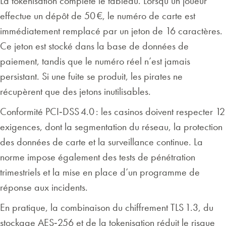
La tokenisation complète le tableau. Lorsqu’un joueur
effectue un dépôt de 50 €, le numéro de carte est
immédiatement remplacé par un jeton de 16 caractères.
Ce jeton est stocké dans la base de données de
paiement, tandis que le numéro réel n’est jamais
persistant. Si une fuite se produit, les pirates ne
récupèrent que des jetons inutilisables.
Conformité PCI‑DSS 4.0 : les casinos doivent respecter 12
exigences, dont la segmentation du réseau, la protection
des données de carte et la surveillance continue. La
norme impose également des tests de pénétration
trimestriels et la mise en place d’un programme de
réponse aux incidents.
En pratique, la combinaison du chiffrement TLS 1.3, du
stockage AES‑256 et de la tokenisation réduit le risque