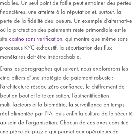
mobiles. Un seul point de faille peut entraîner des pertes
financières, une atteinte à la réputation et, surtout, la
perte de la fidélité des joueurs. Un exemple d’alternative
où la protection des paiements reste primordiale est le
site
casino sans verification
, qui montre que même sans
processus KYC exhaustif, la sécurisation des flux
monétaires doit être irréprochable.
Dans les paragraphes qui suivent, nous explorerons les
cinq piliers d’une stratégie de paiement robuste :
l’architecture réseau zéro confiance, le chiffrement de
bout en bout et la tokenisation, l’authentification
multi‑facteurs et la biométrie, la surveillance en temps
réel alimentée par l’IA, puis enfin la culture de la sécurité
au sein de l’organisation. Chacun de ces axes constitue
une pièce du puzzle qui permet aux opérateurs de