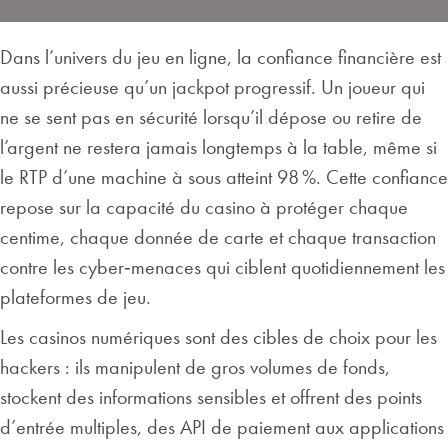
Dans l’univers du jeu en ligne, la confiance financière est
aussi précieuse qu’un jackpot progressif. Un joueur qui
ne se sent pas en sécurité lorsqu’il dépose ou retire de
l’argent ne restera jamais longtemps à la table, même si
le RTP d’une machine à sous atteint 98 %. Cette confiance
repose sur la capacité du casino à protéger chaque
centime, chaque donnée de carte et chaque transaction
contre les cyber‑menaces qui ciblent quotidiennement les
plateformes de jeu.
Les casinos numériques sont des cibles de choix pour les
hackers : ils manipulent de gros volumes de fonds,
stockent des informations sensibles et offrent des points
d’entrée multiples, des API de paiement aux applications