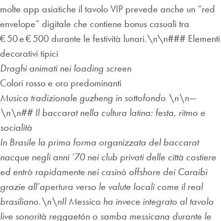
molte app asiatiche il tavolo VIP prevede anche un “red
envelope” digitale che contiene bonus casuali tra
€ 50 e € 500 durante le festività lunari.\n\n### Elementi
decorativi tipici
Draghi animati nei loading screen
Colori rosso e oro predominanti
Musica tradizionale guzheng in sottofondo \n\n—
\n\n## Il baccarat nella cultura latina: festa, ritmo e
socialità
In Brasile la prima forma organizzata del baccarat
nacque negli anni ’70 nei club privati delle città costiere
ed entrò rapidamente nei casinò offshore dei Caraibi
grazie all’apertura verso le valute locali come il real
brasiliano.\n\nIl Messico ha invece integrato al tavolo
live sonorità reggaetón o samba messicana durante le