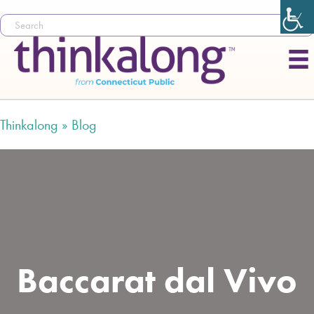
Thinkalong »
Blog
Baccarat dal Vivo