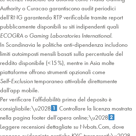
Authority o Curacao garantiscono audit periodici
dell’RNG garantendo RTP verificabile tramite report
pubblicamente disponibili su siti indipendenti quali
ECOGRA
o
Gaming Laboratories International
.
In Scandinavia le politiche anti‑dipendenza includono
limiti autoimposti mensili basati sulla percentuale del
reddito disponibile (<​15 %), mentre in Asia molte
piattaforme offrono strumenti opzionali come
Self‑Exclusion
temporaneo attivabile direttamente
dall’app mobile.
Per verificare l’affidabilità prima del deposito è
consigliabile:\u2028
Controllare la licenza mostrata
nella pagina footer dell’opera online;\u2028
Leggere recensioni dettagliate su Nvbots.Com, dove
vengono evidenziate pratiche KYC trasparentI;\u2028