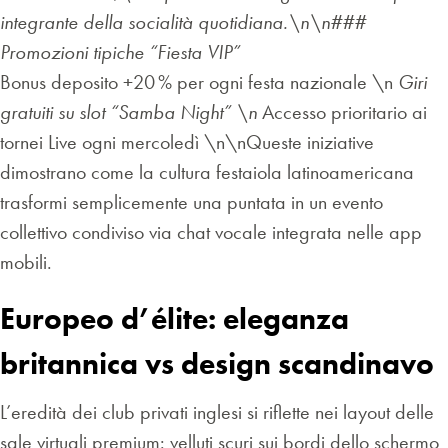
integrante della socialità quotidiana.\n\n###
Promozioni tipiche “Fiesta VIP”
Bonus deposito +20 % per ogni festa nazionale \n
Giri
gratuiti su slot “Samba Night” \n
Accesso prioritario ai
tornei Live ogni mercoledì \n\nQueste iniziative
dimostrano come la cultura festaiola latinoamericana
trasformi semplicemente una puntata in un evento
collettivo condiviso via chat vocale integrata nelle app
mobili.
Europeo d’élite: eleganza
britannica vs design scandinavo
L’eredità dei club privati inglesi si riflette nei layout delle
sale virtuali premium: velluti scuri sui bordi dello schermo