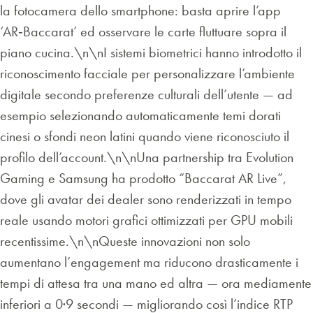
la fotocamera dello smartphone: basta aprire l’app
‘AR‑Baccarat’ ed osservare le carte fluttuare sopra il
piano cucina.\n\nI sistemi biometrici hanno introdotto il
riconoscimento facciale per personalizzare l’ambiente
digitale secondo preferenze culturali dell’utente — ad
esempio selezionando automaticamente temi dorati
cinesi o sfondi neon latini quando viene riconosciuto il
profilo dell’account.\n\nUna partnership tra Evolution
Gaming e Samsung ha prodotto “Baccarat AR Live”,
dove gli avatar dei dealer sono renderizzati in tempo
reale usando motori grafici ottimizzati per GPU mobili
recentissime.\n\nQueste innovazioni non solo
aumentano l’engagement ma riducono drasticamente i
tempi di attesa tra una mano ed altra — ora mediamente
inferiori a 0·9 secondi — migliorando così l’indice RTP