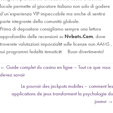
locale permette al giocatore italiano non solo di godere
d’un’esperienza VIP impeccabile ma anche di sentirsi
parte integrante della comunità globale.
Prima di depositare consigliamo sempre una lettura
approfondita delle recensionì su
Nvbots.Com
, dove
troverete valutazioni imparzialи sulle licenze non AAMS ,
sui programmi fedeltà tematic​​и Buon divertimento!
Posts
← Guide complet du casino en ligne – Tout ce que vous
devez savoir
navigation
Le pouvoir des jackpots mobiles – comment les
applications de jeux transforment la psychologie du
joueur →