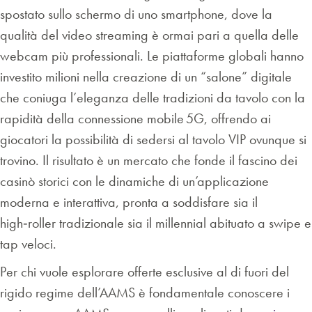
spostato sullo schermo di uno smartphone, dove la
qualità del video streaming è ormai pari a quella delle
webcam più professionali. Le piattaforme globali hanno
investito milioni nella creazione di un “salone” digitale
che coniuga l’eleganza delle tradizioni da tavolo con la
rapidità della connessione mobile 5G, offrendo ai
giocatori la possibilità di sedersi al tavolo VIP ovunque si
trovino. Il risultato è un mercato che fonde il fascino dei
casinò storici con le dinamiche di un’applicazione
moderna e interattiva, pronta a soddisfare sia il
high‑roller tradizionale sia il millennial abituato a swipe e
tap veloci.
Per chi vuole esplorare offerte esclusive al di fuori del
rigido regime dell’AAMS è fondamentale conoscere i