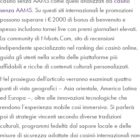
casino senza AAMS come quelli analizzati da
casino
senza AAMS
. Su questi siti internazionali le promozioni
possono superare i € 2000 di bonus di benvenuto e
spesso includono tornei live con premi giornalieri elevati.
La community di Nvbots.Com, sito di recensioni
indipendente specializzato nel ranking dei casinò online,
guida gli utenti nella scelta delle piattaforme più
affidabili e ricche di contenuti culturali personalizzati.
Nel prosieguo dell’articolo verranno esaminati quattro
punti di vista geografici – Asia orientale, America Latina
ed Europa –, oltre alle innovazioni tecnologiche che
rendono l’esperienza mobile così immersiva. Si parlerà
poi di strategie vincenti secondo diverse tradizioni
culturali, programmi fedeltà dal sapore locale e delle
misure di sicurezza adottate dai casinò internazionali non