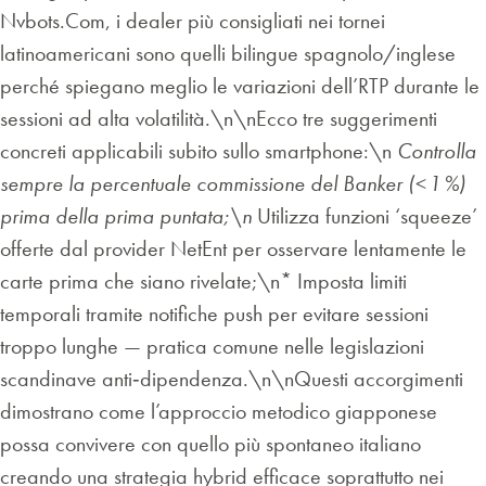
Nvbots.Com, i dealer più consigliati nei tornei
latinoamericani sono quelli bilingue spagnolo/inglese
perché spiegano meglio le variazioni dell’RTP durante le
sessioni ad alta volatilità.\n\nEcco tre suggerimenti
concreti applicabili subito sullo smartphone:\n
Controlla
sempre la percentuale commissione del Banker (< 1 %)
prima della prima puntata;\n
Utilizza funzioni ‘squeeze’
offerte dal provider NetEnt per osservare lentamente le
carte prima che siano rivelate;\n* Imposta limiti
temporali tramite notifiche push per evitare sessioni
troppo lunghe — pratica comune nelle legislazioni
scandinave anti‑dipendenza.\n\nQuesti accorgimenti
dimostrano come l’approccio metodico giapponese
possa convivere con quello più spontaneo italiano
creando una strategia hybrid efficace soprattutto nei