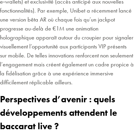
e‑wallets) et exclusivité (accès anticipé aux nouvelles
fonctionnalités). Par exemple, Unibet a récemment lancé
une version bêta AR où chaque fois qu’un jackpot
progresse au-delà de €1M une animation
holographique apparaît autour du croupier pour signaler
visuellement l’opportunité aux participants VIP présents
sur mobile. De telles innovations renforcent non seulement
l’engagement mais créent également un cadre propice à
la fidélisation grâce à une expérience immersive
difficilement réplicable ailleurs.
Perspectives d’avenir : quels
développements attendent le
baccarat live ?