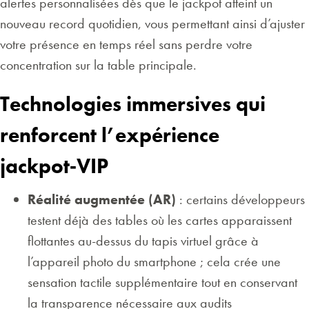
alertes personnalisées dès que le jackpot atteint un
nouveau record quotidien, vous permettant ainsi d’ajuster
votre présence en temps réel sans perdre votre
concentration sur la table principale.
Technologies immersives qui
renforcent l’expérience
jackpot‑VIP
Réalité augmentée (AR)
: certains développeurs
testent déjà des tables où les cartes apparaissent
flottantes au-dessus du tapis virtuel grâce à
l’appareil photo du smartphone ; cela crée une
sensation tactile supplémentaire tout en conservant
la transparence nécessaire aux audits