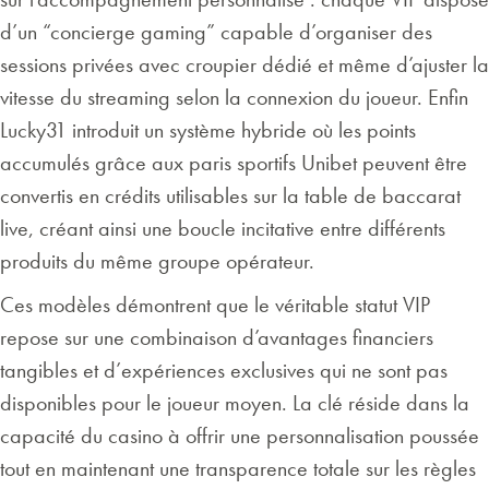
d’un “concierge gaming” capable d’organiser des
sessions privées avec croupier dédié et même d’ajuster la
vitesse du streaming selon la connexion du joueur. Enfin
Lucky31 introduit un système hybride où les points
accumulés grâce aux paris sportifs Unibet peuvent être
convertis en crédits utilisables sur la table de baccarat
live, créant ainsi une boucle incitative entre différents
produits du même groupe opérateur.
Ces modèles démontrent que le véritable statut VIP
repose sur une combinaison d’avantages financiers
tangibles et d’expériences exclusives qui ne sont pas
disponibles pour le joueur moyen. La clé réside dans la
capacité du casino à offrir une personnalisation poussée
tout en maintenant une transparence totale sur les règles