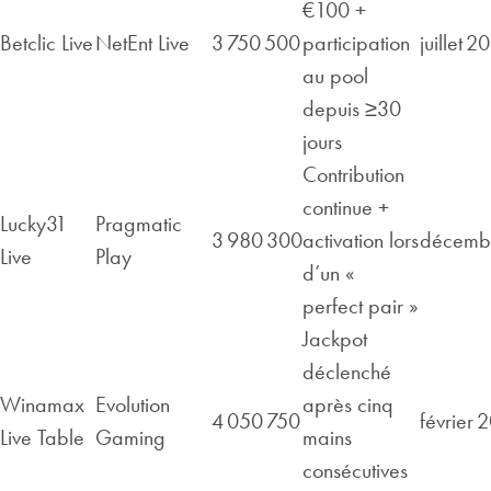
€100 +
Betclic Live
NetEnt Live
3 750 500
participation
juillet 2
au pool
depuis ≥30
jours
Contribution
continue +
Lucky31
Pragmatic
3 980 300
activation lors
décemb
Live
Play
d’un «
perfect pair »
Jackpot
déclenché
Winamax
Evolution
après cinq
4 050 750
février 
Live Table
Gaming
mains
consécutives