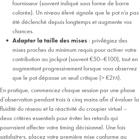
fournisseur (souvent indiqué sous forme de barre
colorée). Un niveau élevé signale que le pot n’a pas
été déclenché depuis longtemps et augmente vos
chances.
Adapter la taille des mises
: privilégiez des
mises proches du minimum requis pour activer votre
contribution au jackpot (souvent €50–€100), tout en
augmentant progressivement lorsque vous observez
que le pot dépasse un seuil critique (> €2M).
En pratique, commencez chaque session par une phase
d’observation pendant trois à cinq mains afin d’évaluer la
fluidité du réseau et la réactivité du croupier virtuel –
deux critères essentiels pour éviter les retards qui
pourraient affecter votre timing décisionnel. Une fois
satisfait·e·s, placez votre première mise conforme au