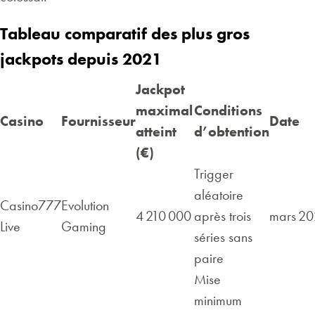
Tableau comparatif des plus gros
jackpots depuis 2021
Jackpot
maximal
Conditions
Casino
Fournisseur
Date
atteint
d’obtention
(€)
Trigger
aléatoire
Casino777
Evolution
4 210 000
après trois
mars 2
Live
Gaming
séries sans
paire
Mise
minimum