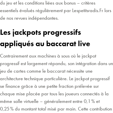
du jeu et les conditions liées aux bonus – critères
essentiels évalués régulièrement par Lespetitsradis.Fr lors
de nos revues indépendantes.
Les jackpots progressifs
appliqués au baccarat live
Contrairement aux machines à sous où le jackpot
progressif est largement répandu, son intégration dans un
jeu de cartes comme le baccarat nécessite une
architecture technique particulière. Le jackpot progressif
se finance grâce à une petite fraction prélevée sur
chaque mise placée par tous les joueurs connectés à la
même salle virtuelle – généralement entre 0,1 % et
0,25 % du montant total misé par main. Cette contribution