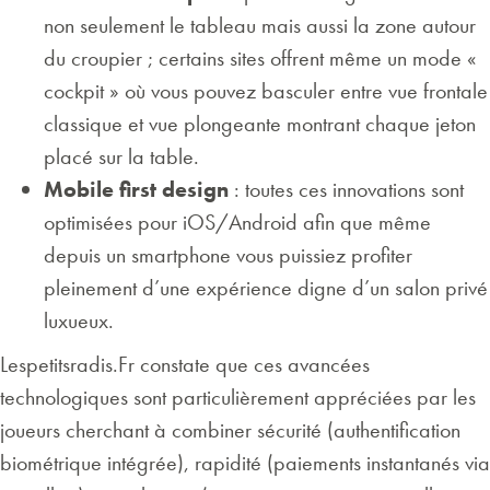
non seulement le tableau mais aussi la zone autour
du croupier ; certains sites offrent même un mode «
cockpit » où vous pouvez basculer entre vue frontale
classique et vue plongeante montrant chaque jeton
placé sur la table.
Mobile first design
: toutes ces innovations sont
optimisées pour iOS/Android afin que même
depuis un smartphone vous puissiez profiter
pleinement d’une expérience digne d’un salon privé
luxueux.
Lespetitsradis.Fr constate que ces avancées
technologiques sont particulièrement appréciées par les
joueurs cherchant à combiner sécurité (authentification
biométrique intégrée), rapidité (paiements instantanés via