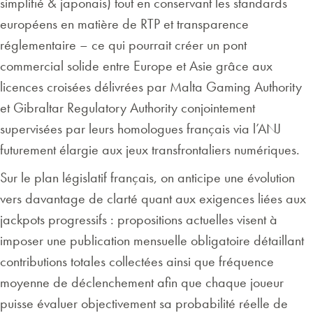
simplifié & japonais) tout en conservant les standards
européens en matière de RTP et transparence
réglementaire – ce qui pourrait créer un pont
commercial solide entre Europe et Asie grâce aux
licences croisées délivrées par Malta Gaming Authority
et Gibraltar Regulatory Authority conjointement
supervisées par leurs homologues français via l’ANJ
futurement élargie aux jeux transfrontaliers numériques.
Sur le plan législatif français, on anticipe une évolution
vers davantage de clarté quant aux exigences liées aux
jackpots progressifs : propositions actuelles visent à
imposer une publication mensuelle obligatoire détaillant
contributions totales collectées ainsi que fréquence
moyenne de déclenchement afin que chaque joueur
puisse évaluer objectivement sa probabilité réelle de