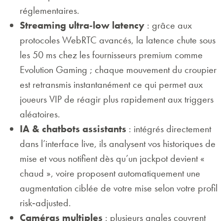
réglementaires.
Streaming ultra‑low latency
: grâce aux
protocoles WebRTC avancés, la latence chute sous
les 50 ms chez les fournisseurs premium comme
Evolution Gaming ; chaque mouvement du croupier
est retransmis instantanément ce qui permet aux
joueurs VIP de réagir plus rapidement aux triggers
aléatoires.
IA & chatbots assistants
: intégrés directement
dans l’interface live, ils analysent vos historiques de
mise et vous notifient dès qu’un jackpot devient «
chaud », voire proposent automatiquement une
augmentation ciblée de votre mise selon votre profil
risk‑adjusted.
Caméras multiples
: plusieurs angles couvrent