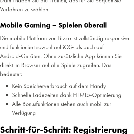
Damit haben Sie die Freiheit, das für Sie bequemste
Verfahren zu wählen.
Mobile Gaming – Spielen überall
Die mobile Plattform von Bizzo ist vollständig responsive
und funktioniert sowohl auf iOS‑ als auch auf
Android‑Geräten. Ohne zusätzliche App können Sie
direkt im Browser auf alle Spiele zugreifen. Das
bedeutet:
Kein Speicherverbrauch auf dem Handy
Schnelle Ladezeiten dank HTML5‑Optimierung
Alle Bonusfunktionen stehen auch mobil zur
Verfügung
Schritt‑für‑Schritt: Registrierung