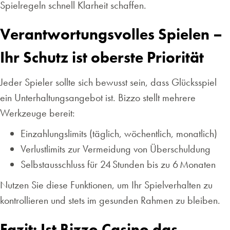
Spielregeln schnell Klarheit schaffen.
Verantwortungsvolles Spielen –
Ihr Schutz ist oberste Priorität
Jeder Spieler sollte sich bewusst sein, dass Glücksspiel
ein Unterhaltungsangebot ist. Bizzo stellt mehrere
Werkzeuge bereit:
Einzahlungslimits (täglich, wöchentlich, monatlich)
Verlustlimits zur Vermeidung von Überschuldung
Selbstausschluss für 24 Stunden bis zu 6 Monaten
Nutzen Sie diese Funktionen, um Ihr Spielverhalten zu
kontrollieren und stets im gesunden Rahmen zu bleiben.
Fazit: Ist Bizzo Casino das