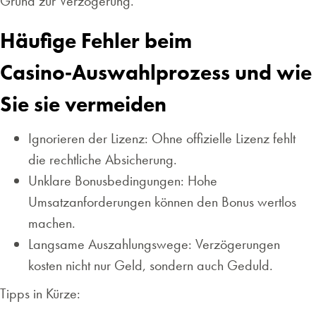
Grund zur Verzögerung.
Häufige Fehler beim
Casino‑Auswahlprozess und wie
Sie sie vermeiden
Ignorieren der Lizenz: Ohne offizielle Lizenz fehlt
die rechtliche Absicherung.
Unklare Bonusbedingungen: Hohe
Umsatzanforderungen können den Bonus wertlos
machen.
Langsame Auszahlungswege: Verzögerungen
kosten nicht nur Geld, sondern auch Geduld.
Tipps in Kürze: