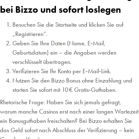
bei Bizzo und sofort loslegen
Besuchen Sie die Startseite und klicken Sie auf
„Registrieren“.
Geben Sie Ihre Daten (Name, E‑Mail,
Geburtsdatum) ein – die Angaben werden
verschlüsselt übertragen.
Verifizieren Sie Ihr Konto per E‑Mail‑Link.
Nutzen Sie den Bizzo Bonus ohne Einzahlung und
starten Sie sofort mit 10 € Gratis‑Guthaben.
Rhetorische Frage: Haben Sie sich jemals gefragt,
warum manche Casinos erst nach einer langen Wartezeit
ein Bonusguthaben freischalten? Bei Bizzo erhalten Sie
das Geld sofort nach Abschluss der Verifizierung – kein