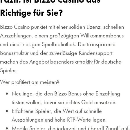
Richtige für Sie?
Bizzo Casino punktet mit einer soliden Lizenz, schnellen
Auszahlungen, einem großzügigen Willkommensbonus
und einer riesigen Spielbibliothek. Die transparente
Bonusstruktur und der zuverlässige Kundensupport
machen das Angebot besonders attraktiv für deutsche
Spieler.
Wer profitiert am meisten?
Neulinge, die den Bizzo Bonus ohne Einzahlung
testen wollen, bevor sie echtes Geld einsetzen.
Erfahrene Spieler, die Wert auf schnelle
Auszahlungen und hohe RTP‑Werte legen.
Mobile Spieler, die jederzeit und überall Zugriff auf