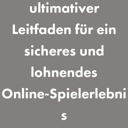
ultimativer
Leitfaden für ein
sicheres und
lohnendes
Online‑Spielerlebni
s