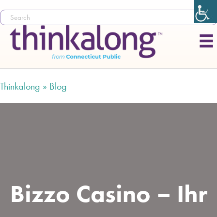
Thinkalong »
Blog
Bizzo Casino – Ihr