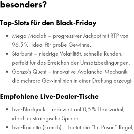
besonders?
Top‑Slots für den Black‑Friday
Mega Moolah – progressiver Jackpot mit RTP von
96,5 %. Ideal für große Gewinne.
Starburst – niedrige Volatilität, schnelle Runden,
perfekt für das Erreichen der Umsatzbedingungen.
Gonzo’s Quest – innovative Avalanche‑Mechanik,
die mehrere Gewinnlinien in einer Drehung erzeugt.
Empfohlene Live‑Dealer‑Tische
Live‑Blackjack – reduziert auf 0,5 % Hausvorteil,
ideal für strategische Spieler.
Live‑Roulette (French) – bietet die “En Prison”-Regel,