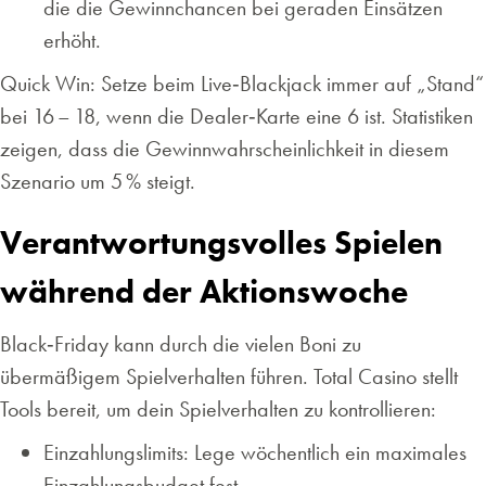
die die Gewinnchancen bei geraden Einsätzen
erhöht.
Quick Win: Setze beim Live‑Blackjack immer auf „Stand“
bei 16 – 18, wenn die Dealer‑Karte eine 6 ist. Statistiken
zeigen, dass die Gewinnwahrscheinlichkeit in diesem
Szenario um 5 % steigt.
Verantwortungsvolles Spielen
während der Aktionswoche
Black‑Friday kann durch die vielen Boni zu
übermäßigem Spielverhalten führen. Total Casino stellt
Tools bereit, um dein Spielverhalten zu kontrollieren:
Einzahlungslimits: Lege wöchentlich ein maximales
Einzahlungsbudget fest.