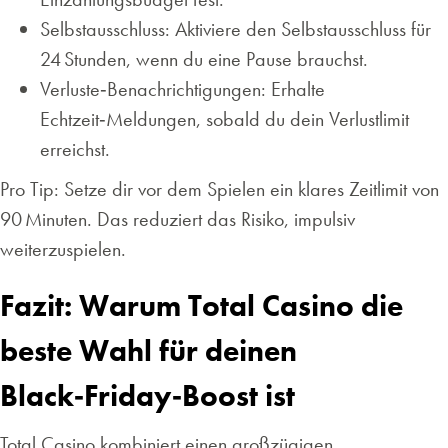
Selbstausschluss: Aktiviere den Selbstausschluss für
24 Stunden, wenn du eine Pause brauchst.
Verluste‑Benachrichtigungen: Erhalte
Echtzeit‑Meldungen, sobald du dein Verlustlimit
erreichst.
Pro Tip: Setze dir vor dem Spielen ein klares Zeitlimit von
90 Minuten. Das reduziert das Risiko, impulsiv
weiterzuspielen.
Fazit: Warum Total Casino die
beste Wahl für deinen
Black‑Friday‑Boost ist
Total Casino kombiniert einen großzügigen