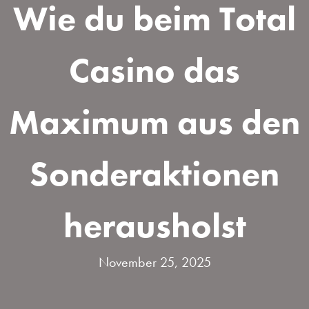
Wie du beim Total
Casino das
Maximum aus den
Sonderaktionen
herausholst
November 25, 2025