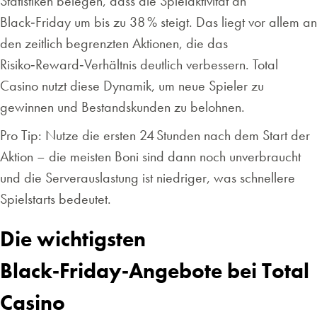
Statistiken belegen, dass die Spielaktivität an
Black‑Friday um bis zu 38 % steigt. Das liegt vor allem an
den zeitlich begrenzten Aktionen, die das
Risiko‑Reward‑Verhältnis deutlich verbessern. Total
Casino nutzt diese Dynamik, um neue Spieler zu
gewinnen und Bestandskunden zu belohnen.
Pro Tip: Nutze die ersten 24 Stunden nach dem Start der
Aktion – die meisten Boni sind dann noch unverbraucht
und die Serverauslastung ist niedriger, was schnellere
Spielstarts bedeutet.
Die wichtigsten
Black‑Friday‑Angebote bei Total
Casino