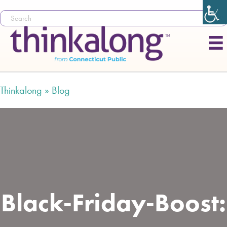
Thinkalong »
Blog
Black‑Friday‑Boost: