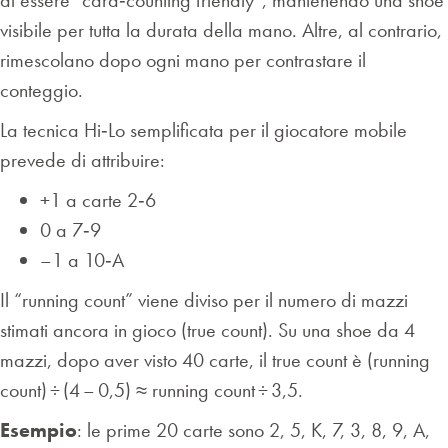
di essere “card‑counting friendly”, mantenendo una shoe
visibile per tutta la durata della mano. Altre, al contrario,
rimescolano dopo ogni mano per contrastare il
conteggio.
La tecnica Hi‑Lo semplificata per il giocatore mobile
prevede di attribuire:
+1 a carte 2‑6
0 a 7‑9
–1 a 10‑A
Il “running count” viene diviso per il numero di mazzi
stimati ancora in gioco (true count). Su una shoe da 4
mazzi, dopo aver visto 40 carte, il true count è (running
count) ÷ (4 – 0,5) ≈ running count ÷ 3,5.
Esempio
: le prime 20 carte sono 2, 5, K, 7, 3, 8, 9, A,