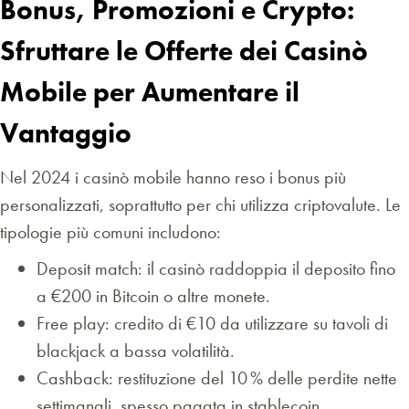
Bonus, Promozioni e Crypto:
Sfruttare le Offerte dei Casinò
Mobile per Aumentare il
Vantaggio
Nel 2024 i casinò mobile hanno reso i bonus più
personalizzati, soprattutto per chi utilizza criptovalute. Le
tipologie più comuni includono:
Deposit match: il casinò raddoppia il deposito fino
a €200 in Bitcoin o altre monete.
Free play: credito di €10 da utilizzare su tavoli di
blackjack a bassa volatilità.
Cashback: restituzione del 10 % delle perdite nette
settimanali, spesso pagata in stablecoin.