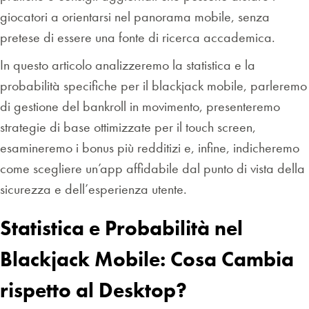
giocatori a orientarsi nel panorama mobile, senza
pretese di essere una fonte di ricerca accademica.
In questo articolo analizzeremo la statistica e la
probabilità specifiche per il blackjack mobile, parleremo
di gestione del bankroll in movimento, presenteremo
strategie di base ottimizzate per il touch screen,
esamineremo i bonus più redditizi e, infine, indicheremo
come scegliere un’app affidabile dal punto di vista della
sicurezza e dell’esperienza utente.
Statistica e Probabilità nel
Blackjack Mobile: Cosa Cambia
rispetto al Desktop?