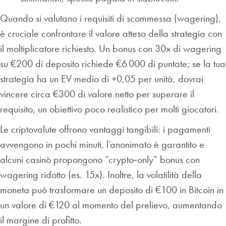
Quando si valutano i requisiti di scommessa (wagering),
è cruciale confrontare il valore atteso della strategia con
il moltiplicatore richiesto. Un bonus con 30x di wagering
su €200 di deposito richiede €6 000 di puntate; se la tua
strategia ha un EV medio di +0,05 per unità, dovrai
vincere circa €300 di valore netto per superare il
requisito, un obiettivo poco realistico per molti giocatori.
Le criptovalute offrono vantaggi tangibili: i pagamenti
avvengono in pochi minuti, l’anonimato è garantito e
alcuni casinò propongono “crypto‑only” bonus con
wagering ridotto (es. 15x). Inoltre, la volatilità della
moneta può trasformare un deposito di €100 in Bitcoin in
un valore di €120 al momento del prelievo, aumentando
il margine di profitto.