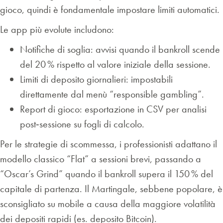
gioco, quindi è fondamentale impostare limiti automatici.
Le app più evolute includono:
Notifiche di soglia: avvisi quando il bankroll scende
del 20 % rispetto al valore iniziale della sessione.
Limiti di deposito giornalieri: impostabili
direttamente dal menù “responsible gambling”.
Report di gioco: esportazione in CSV per analisi
post‑sessione su fogli di calcolo.
Per le strategie di scommessa, i professionisti adattano il
modello classico “Flat” a sessioni brevi, passando a
“Oscar’s Grind” quando il bankroll supera il 150 % del
capitale di partenza. Il Martingale, sebbene popolare, è
sconsigliato su mobile a causa della maggiore volatilità
dei depositi rapidi (es. deposito Bitcoin).