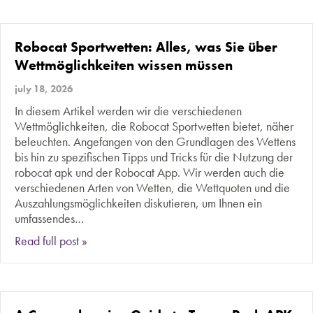
Robocat Sportwetten: Alles, was Sie über
Wettmöglichkeiten wissen müssen
july 18, 2026
In diesem Artikel werden wir die verschiedenen
Wettmöglichkeiten, die Robocat Sportwetten bietet, näher
beleuchten. Angefangen von den Grundlagen des Wettens
bis hin zu spezifischen Tipps und Tricks für die Nutzung der
robocat apk und der Robocat App. Wir werden auch die
verschiedenen Arten von Wetten, die Wettquoten und die
Auszahlungsmöglichkeiten diskutieren, um Ihnen ein
umfassendes…
about Robocat Sportwetten: Alles, was Sie übe
Read full post »