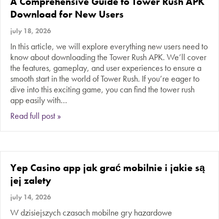
A Comprehensive Guide to Tower Rush APK
Download for New Users
july 18, 2026
In this article, we will explore everything new users need to
know about downloading the Tower Rush APK. We’ll cover
the features, gameplay, and user experiences to ensure a
smooth start in the world of Tower Rush. If you’re eager to
dive into this exciting game, you can find the tower rush
app easily with…
about A Comprehensive Guide to Tower Rush 
Read full post »
Yep Casino app jak grać mobilnie i jakie są
jej zalety
july 14, 2026
W dzisiejszych czasach mobilne gry hazardowe