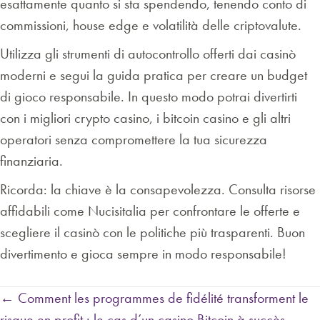
esattamente quanto si sta spendendo, tenendo conto di
commissioni, house edge e volatilità delle criptovalute.
Utilizza gli strumenti di autocontrollo offerti dai casinò
moderni e segui la guida pratica per creare un budget
di gioco responsabile. In questo modo potrai divertirti
con i migliori crypto casino, i bitcoin casino e gli altri
operatori senza compromettere la tua sicurezza
finanziaria.
Ricorda: la chiave è la consapevolezza. Consulta risorse
affidabili come Nucisitalia per confrontare le offerte e
scegliere il casinò con le politiche più trasparenti. Buon
divertimento e gioca sempre in modo responsabile!
Posts
← Comment les programmes de fidélité transforment le
risque en profit : le cas d’un casino Bitcoin à succès