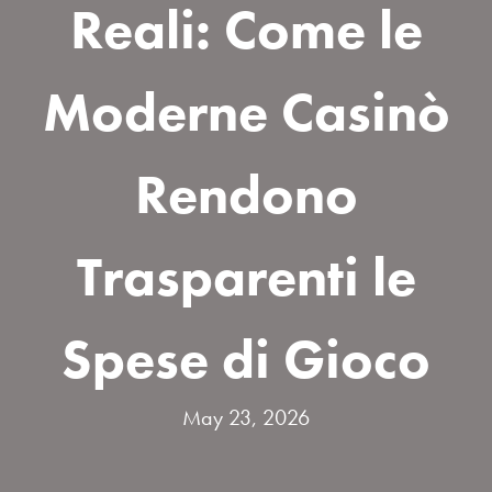
Reali: Come le
Moderne Casinò
Rendono
Trasparenti le
Spese di Gioco
May 23, 2026