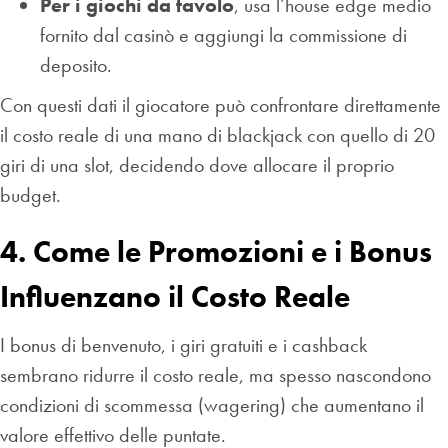
Per i giochi da tavolo
, usa l’house edge medio
fornito dal casinò e aggiungi la commissione di
deposito.
Con questi dati il giocatore può confrontare direttamente
il costo reale di una mano di blackjack con quello di 20
giri di una slot, decidendo dove allocare il proprio
budget.
4. Come le Promozioni e i Bonus
Influenzano il Costo Reale
I bonus di benvenuto, i giri gratuiti e i cashback
sembrano ridurre il costo reale, ma spesso nascondono
condizioni di scommessa (wagering) che aumentano il
valore effettivo delle puntate.