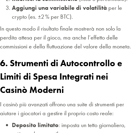
Aggiungi una variabile di volatilità
per le
crypto (es. ±2 % per BTC).
In questo modo il risultato finale mostrerà non solo la
perdita attesa per il gioco, ma anche l’effetto delle
commissioni e della fluttuazione del valore della moneta.
6. Strumenti di Autocontrollo e
Limiti di Spesa Integrati nei
Casinò Moderni
I casinò più avanzati offrono una suite di strumenti per
aiutare i giocatori a gestire il proprio costo reale:
Deposito limitato
: imposta un tetto giornaliero,