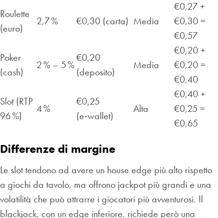
€0,27 +
Roulette
2,7 %
€0,30 (carta)
Media
€0,30 =
(euro)
€0,57
€0,20 +
Poker
€0,20
2 % – 5 %
Media
€0,20 =
(cash)
(deposito)
€0,40
€0,40 +
Slot (RTP
€0,25
4 %
Alta
€0,25 =
96 %)
(e‑wallet)
€0,65
Differenze di margine
Le slot tendono ad avere un house edge più alto rispetto
a giochi da tavolo, ma offrono jackpot più grandi e una
volatilità che può attrarre i giocatori più avventurosi. Il
blackjack, con un edge inferiore, richiede però una