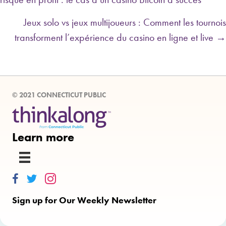
navigation
Jeux solo vs jeux multijoueurs : Comment les tournois
transforment l’expérience du casino en ligne et live →
© 2021 CONNECTICUT PUBLIC
Learn more
Thinkalong on Facebook
Thinkalong on Twitter
Thinkalong on Instagram
Sign up for Our Weekly Newsletter