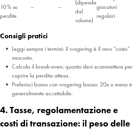
(dipende
10 % su
–
–
giocatori
dal
perdite
regolari
volume)
Consigli pratici
Leggi sempre i termini: il wagering è il vero “costo”
nascosto.
Calcola il break‑even: quanto devi scommettere per
coprire la perdita attesa.
Preferisci bonus con wagering basso: 20x o meno è
generalmente accettabile.
4. Tasse, regolamentazione e
costi di transazione: il peso delle