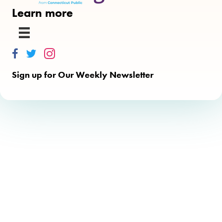
Learn more
Thinkalong on Facebook
Thinkalong on Twitter
Thinkalong on Instagram
Sign up for Our Weekly Newsletter