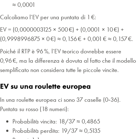
≈ 0,0001
Calcoliamo l’EV per una puntata di 1 €:
EV = (0,0000003125 × 500 €) + (0,0001 × 10 €) +
(0,9998996875 × 0 €) ≈ 0,156 € + 0,001 € ≈ 0,157 €.
Poiché il RTP è 96 %, l’EV teorico dovrebbe essere
0,96 €, ma la differenza è dovuta al fatto che il modello
semplificato non considera tutte le piccole vincite.
EV su una roulette europea
In una roulette europea ci sono 37 caselle (0‑36).
Puntata su rosso (18 numeri):
Probabilità vincita: 18/37 ≈ 0,4865
Probabilità perdita: 19/37 ≈ 0,5135