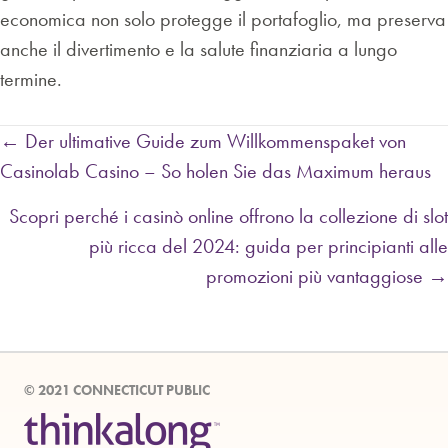
economica non solo protegge il portafoglio, ma preserva
anche il divertimento e la salute finanziaria a lungo
termine.
Posts
← Der ultimative Guide zum Willkommenspaket von
Casinolab Casino – So holen Sie das Maximum heraus
navigation
Scopri perché i casinò online offrono la collezione di slot
più ricca del 2024: guida per principianti alle
promozioni più vantaggiose →
© 2021 CONNECTICUT PUBLIC