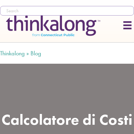
Thinkalong »
Blog
Calcolatore di Costi