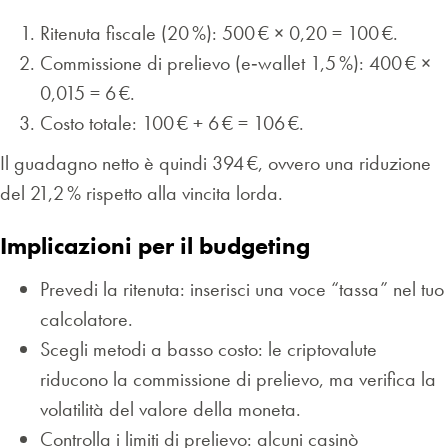
Ritenuta fiscale (20 %): 500 € × 0,20 = 100 €.
Commissione di prelievo (e‑wallet 1,5 %): 400 € ×
0,015 = 6 €.
Costo totale: 100 € + 6 € = 106 €.
Il guadagno netto è quindi 394 €, ovvero una riduzione
del 21,2 % rispetto alla vincita lorda.
Implicazioni per il budgeting
Prevedi la ritenuta: inserisci una voce “tassa” nel tuo
calcolatore.
Scegli metodi a basso costo: le criptovalute
riducono la commissione di prelievo, ma verifica la
volatilità del valore della moneta.
Controlla i limiti di prelievo: alcuni casinò