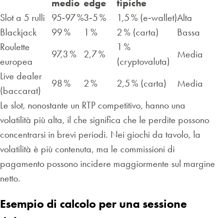
medio
edge
tipiche
Slot a 5 rulli
95‑97 %
3‑5 %
1,5 % (e‑wallet)
Alta
Blackjack
99 %
1 %
2 % (carta)
Bassa
Roulette
1 %
97,3 %
2,7 %
Media
europea
(cryptovaluta)
Live dealer
98 %
2 %
2,5 % (carta)
Media
(baccarat)
Le slot, nonostante un RTP competitivo, hanno una
volatilità più alta, il che significa che le perdite possono
concentrarsi in brevi periodi. Nei giochi da tavolo, la
volatilità è più contenuta, ma le commissioni di
pagamento possono incidere maggiormente sul margine
netto.
Esempio di calcolo per una sessione