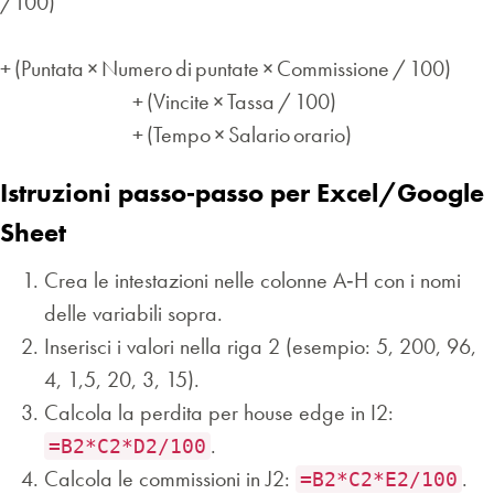
/100)
+ (Puntata × Numero di puntate × Commissione / 100)
+ (Vincite × Tassa / 100)
+ (Tempo × Salario orario)
Istruzioni passo‑passo per Excel/Google
Sheet
Crea le intestazioni nelle colonne A‑H con i nomi
delle variabili sopra.
Inserisci i valori nella riga 2 (esempio: 5, 200, 96,
4, 1,5, 20, 3, 15).
Calcola la perdita per house edge in I2:
.
=B2*C2*D2/100
Calcola le commissioni in J2:
.
=B2*C2*E2/100