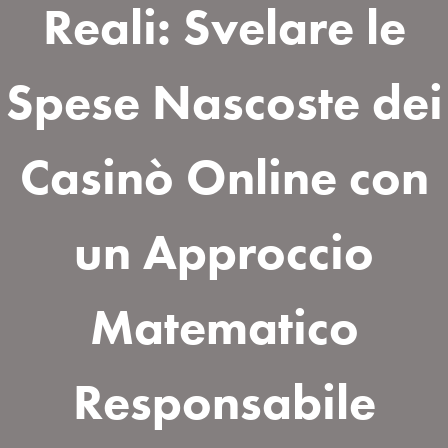
Reali: Svelare le
Spese Nascoste dei
Casinò Online con
un Approccio
Matematico
Responsabile