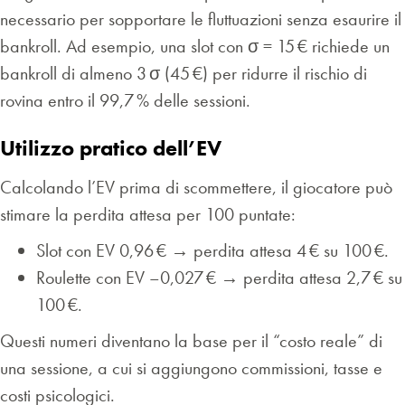
necessario per sopportare le fluttuazioni senza esaurire il
bankroll. Ad esempio, una slot con σ = 15 € richiede un
bankroll di almeno 3 σ (45 €) per ridurre il rischio di
rovina entro il 99,7 % delle sessioni.
Utilizzo pratico dell’EV
Calcolando l’EV prima di scommettere, il giocatore può
stimare la perdita attesa per 100 puntate:
Slot con EV 0,96 € → perdita attesa 4 € su 100 €.
Roulette con EV –0,027 € → perdita attesa 2,7 € su
100 €.
Questi numeri diventano la base per il “costo reale” di
una sessione, a cui si aggiungono commissioni, tasse e
costi psicologici.