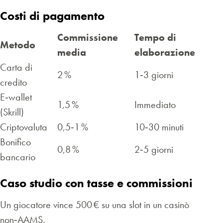
Costi di pagamento
Commissione
Tempo di
Metodo
media
elaborazione
Carta di
2 %
1‑3 giorni
credito
E‑wallet
1,5 %
Immediato
(Skrill)
Criptovaluta
0,5‑1 %
10‑30 minuti
Bonifico
0,8 %
2‑5 giorni
bancario
Caso studio con tasse e commissioni
Un giocatore vince 500 € su una slot in un casinò
non‑AAMS.