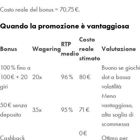
Costo reale del bonus = 70,75 €.
Quando la promozione è vantaggiosa
Costo
RTP
Bonus
Wagering
reale
Valutazione
medio
stimato
100 % fino a
Buono se giochi
100 € + 20
20x
96 %
80 €
slot a bassa
giri
volatilità
Meno
50 € senza
vantaggioso,
35x
95 %
71 €
deposito
alta soglia di
scommessa
0 €
Cashback
Ottimo per