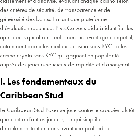
classement et d’analyse, évaluant chaque casino selon
des critères de sécurité, de transparence et de
générosité des bonus. En tant que plateforme
d’évaluation reconnue, Pixis.Co vous aide à identifier les
opérateurs qui offrent réellement un avantage compétitif,
notamment parmi les meilleurs casino sans KYC ou les
casino crypto sans KYC qui gagnent en popularité
auprès des joueurs soucieux de rapidité et d’anonymat.
I. Les fondamentaux du
Caribbean Stud
Le Caribbean Stud Poker se joue contre le croupier plutôt
que contre d’autres joueurs, ce qui simplifie le
déroulement tout en conservant une profondeur