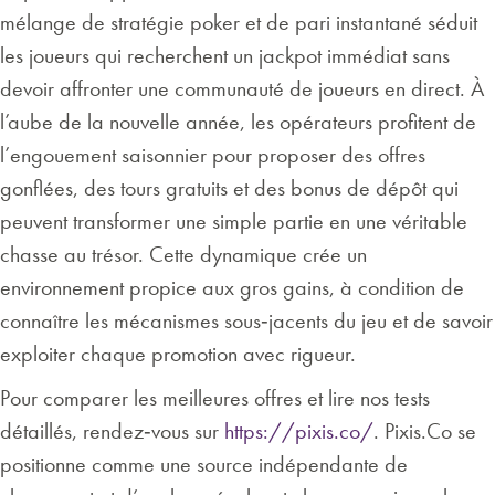
mélange de stratégie poker et de pari instantané séduit
les joueurs qui recherchent un jackpot immédiat sans
devoir affronter une communauté de joueurs en direct. À
l’aube de la nouvelle année, les opérateurs profitent de
l’engouement saisonnier pour proposer des offres
gonflées, des tours gratuits et des bonus de dépôt qui
peuvent transformer une simple partie en une véritable
chasse au trésor. Cette dynamique crée un
environnement propice aux gros gains, à condition de
connaître les mécanismes sous‑jacents du jeu et de savoir
exploiter chaque promotion avec rigueur.
Pour comparer les meilleures offres et lire nos tests
détaillés, rendez‑vous sur
https://pixis.co/
. Pixis.Co se
positionne comme une source indépendante de