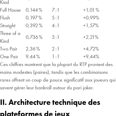
Kind
Full House
0,144 %
7 :1
+1,01 %
Flush
0,197 %
5 :1
+0,99%
Straight
0,392 %
4 :1
+1,57%
Three of a
0,736 %
3 :1
+2,21%
Kind
Two Pair
2,36 %
2 :1
+4,72%
One Pair
9,44 %
1 :1
+9,44%
Ces chiffres montrent que la plupart du RTP provient des
mains modestes (paires), tandis que les combinaisons
rares offrent un coup de pouce significatif aux joueurs qui
savent gérer leur bankroll autour du pari joker.
II. Architecture technique des
plateformes de jeux