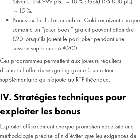
Silver (1k‑4 999 pts) →10 % ; Gold (>5 000 pts)
→15 %.
Bonus exclusif : Les membres Gold reçoivent chaque
semaine un “joker boost” gratuit pouvant atteindre
€20 lorsqu’ils jouent le pari joker pendant une
session supérieure à €200.
Ces programmes permettent aux joueurs réguliers
d’amortir l’effet du wagering grâce à un retour
supplémentaire qui s’ajoute au RTP théorique.
IV. Stratégies techniques pour
exploiter les bonus
Exploiter efficacement chaque promotion nécessite une
méthodologie précise afin d’éviter que les exigences de