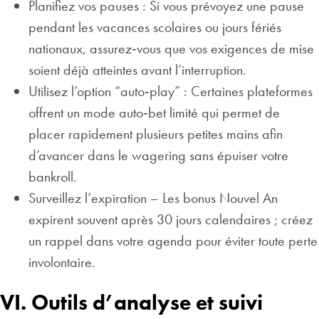
Planifiez vos pauses : Si vous prévoyez une pause
pendant les vacances scolaires ou jours fériés
nationaux, assurez‑vous que vos exigences de mise
soient déjà atteintes avant l’interruption.
Utilisez l’option “auto‑play” : Certaines plateformes
offrent un mode auto‑bet limité qui permet de
placer rapidement plusieurs petites mains afin
d’avancer dans le wagering sans épuiser votre
bankroll.
Surveillez l’expiration – Les bonus Nouvel An
expirent souvent après 30 jours calendaires ; créez
un rappel dans votre agenda pour éviter toute perte
involontaire.
VI. Outils d’analyse et suivi