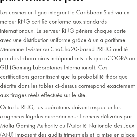
Les casinos en ligne intègrent le Caribbean Stud via un
moteur RNG certifié conforme aux standards
internationaux. Le serveur RNG génère chaque carte
avec une distribution uniforme grâce à un algorithme
Mersenne Twister ou ChaCha20‑based PRNG audité
par des laboratoires indépendants tels que eCOGRA ou
GLI (Gaming Laboratories International). Ces
certifications garantissent que la probabilité théorique
décrite dans les tables ci‑dessus correspond exactement
aux tirages réels effectués sur le site.
Outre le RNG, les opérateurs doivent respecter les
exigences légales européennes : licences délivrées par
Malta Gaming Authority ou l’Autorité Nationale des Jeux
(ANJ) imposent des audits trimestriels et la mise en place