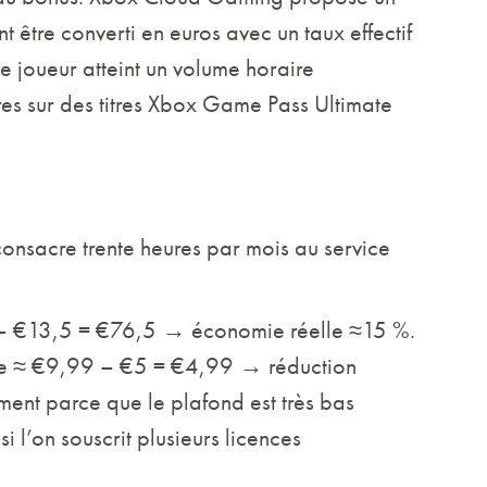
nt être converti en euros avec un taux effectif
e joueur atteint un volume horaire
es sur des titres Xbox Game Pass Ultimate
nsacre trente heures par mois au service
 – €13,5 = €76,5 → économie réelle ≈15 %.
e ≈ €9,99 – €5 = €4,99 → réduction
nt parce que le plafond est très bas
i l’on souscrit plusieurs licences