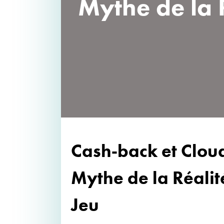
Mythe de la R
Cash‑back et Clou
Mythe de la Réalit
Jeu