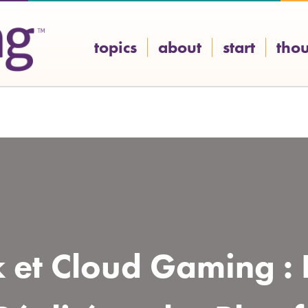
topics
about
start
tho
 et Cloud Gaming : 