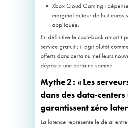
Xbox Cloud Gaming : dépense
marginal autour de huit euros s
appliquée.
En définitive le cash‑back amortit p
service gratuit ; il agit plutôt comm
offerts dans certains meilleurs nou
dépasse une certaine somme.
Mythe 2 : « Les serveur
dans des data‑centers
garantissent zéro late
La latence représente le délai ent