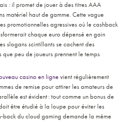
s : il promet de jouer à des titres AAA
ns matériel haut de gamme. Cette vague
res promotionnelles agressives où le cashback
sformerait chaque euro dépensé en gain
es slogans scintillants se cachent des
es que peu de joueurs prennent le temps
ouveau casino en ligne
vient régulièrement
mmes de remise pour attirer les amateurs de
parallèle est évident : tout comme un bonus de
oit être étudié à la loupe pour éviter les
sh‑back du cloud gaming demande la même