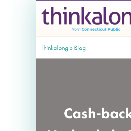
Thinkalong »
Blog
Cash‑back