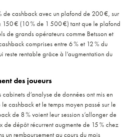
 % de cashback avec un plafond de 200 €, sur
a 150 € (10 % de 1 500 €) tant que le plafond
nuels de grands opérateurs comme Betsson et
ashback comprises entre 6 % et 12 % du
 qui reste rentable grâce à l’augmentation du
ment des joueurs
 cabinets d’analyse de données ont mis en
e le cashback et le temps moyen passé sur le
back de 8 % voient leur session s’allonger de
x de dépôt récurrent augmente de 15 % chez
oins un remboursement au cours du mois