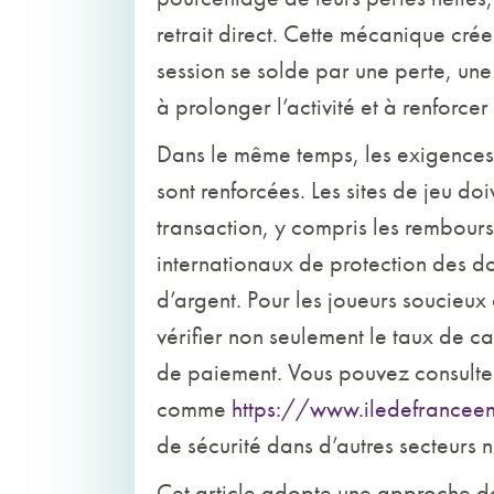
retrait direct. Cette mécanique cré
session se solde par une perte, une p
à prolonger l’activité et à renforcer l
Dans le même temps, les exigences 
sont renforcées. Les sites de jeu d
transaction, y compris les rembour
internationaux de protection des do
d’argent. Pour les joueurs soucieux 
vérifier non seulement le taux de c
de paiement. Vous pouvez consulter
comme
https://www.iledefranceen
de sécurité dans d’autres secteurs 
Cet article adopte une approche dat