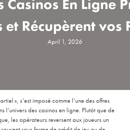
 Casinos En Ligne P
 et Récupèrent vos 
April 1, 2026
rtiel », s’est imposé comme l’une des offres
s l’univers des casinos en ligne. Plutôt que de
ue, les opérateurs reversent aux joueurs un
 souvent sous forme de crédit de jeu ou de