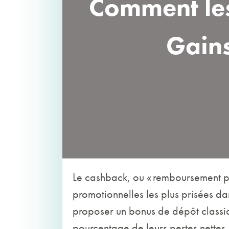
Comment les
Gains
Le cashback, ou « remboursement pa
promotionnelles les plus prisées dan
proposer un bonus de dépôt classiq
pourcentage de leurs pertes nettes,