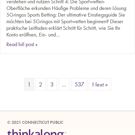
verstehen und nutzen Schritt 4: Die Sportwetten-
Oberfläche erkunden Häufige Probleme und deren Lösung
5Gringos Sports Betting: Der ultimative Einstiegsguide Sie
möchten bei 5Gringos mit Sportwetten beginnen? Dieser
praktische Leitfaden erklärt Schritt für Schritt, wie Sie Ihr
Konto eröffnen, Ein- und…
about 5Gringos Sportwetten: Erste Schritte
Read full post »
1
2
3
…
537
Next »
© 2021 CONNECTICUT PUBLIC