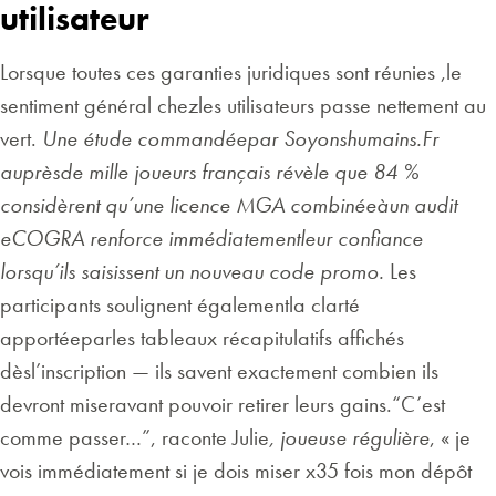
utilisateur
Lorsque toutes ces garanties juridiques sont réunies ,le
sentiment général chezles utilisateurs passe nettement au
vert.
Une étude commandéepar Soyonshumains.Fr
auprèsde mille joueurs français révèle que 84 %
considèrent qu’une licence MGA combinéeàun audit
eCOGRA renforce immédiatementleur confiance
lorsqu’ils saisissent un nouveau code promo.
Les
participants soulignent égalementla clarté
apportéeparles tableaux récapitulatifs affichés
dèsl’inscription — ils savent exactement combien ils
devront miseravant​ pouvoir retirer leurs gains.“C’est
comme passer…”, raconte Julie
, joueuse régulière
, « je
vois immédiatement si je dois miser x35 fois mon dépôt