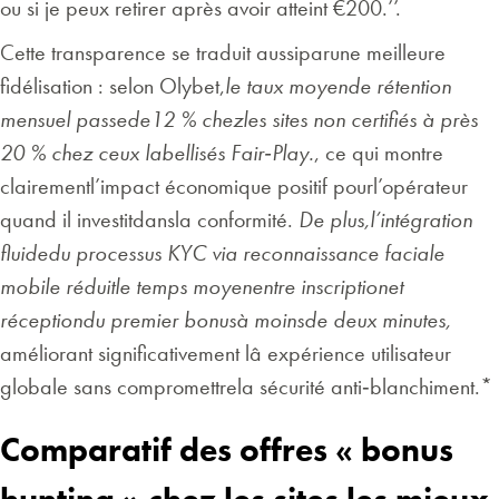
ou si je peux retirer après avoir atteint €200.’’.
Cette transparence se traduit aussiparune meilleure
fidélisation : selon Olybet,
le taux moyende rétention
mensuel passe­de12 % chezles sites non certifiés à près
20 % chez ceux labellisés Fair‑Play.
, ce qui montre
clairementl’impact économique positif pourl’opérateur
quand il investitdansla conformité.
De plus,l’intégration
fluidedu processus KYC via reconnaissance faciale
mobile réduitle temps moyenentre inscriptionet
réceptiondu premier bonusà moinsde deux minutes,
améliorant significativement lâ expérience utilisateur
globale sans compromettrela sécurité anti‑blanchiment.*
Comparatif des offres « bonus