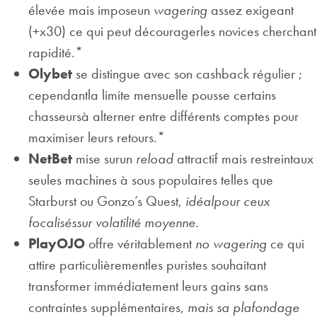
élevée mais imposeun
wagering
assez exigeant
(+x30) ce qui peut découragerles novices cherchant
rapidité.*
Olybet
se distingue avec son cashback régulier ;
cependantla limite mensuelle pousse certains
chasseursà alterner entre différents comptes pour
maximiser leurs retours.*
NetBet
mise surun
reload
attractif mais restreintaux
seules machines à sous populaires telles que
Starburst ou Gonzo’s Quest,
idéalpour ceux
focaliséssur volatilité moyenne.
PlayOJO
offre véritablement
no wagering
ce qui
attire particulièrementles puristes souhaitant
transformer immédiatement leurs gains sans
contraintes supplémentaires,
mais sa plafondage