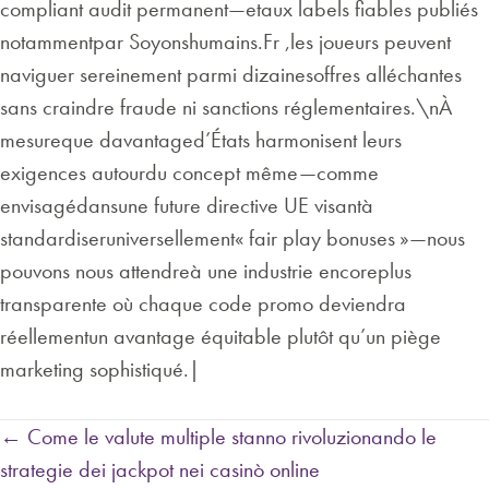
compliant audit permanent—etaux labels fiables publiés
notammentpar Soyonshumains.Fr ,les joueurs peuvent
naviguer sereinement parmi dizainesoffres alléchantes
sans craindre fraude ni sanctions réglementaires.\nÀ
mesureque davantaged’États harmonisent leurs
exigences autourdu concept même—comme
envisagédansune future directive UE visantà
standardiseruniversellement« fair play bonuses »—nous
pouvons nous attendreà une industrie encoreplus
transparente où chaque code promo deviendra
réellementun avantage équitable plutôt qu’un piège
marketing sophistiqué.|
Posts
← Come le valute multiple stanno rivoluzionando le
strategie dei jackpot nei casinò online