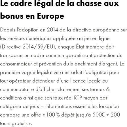
Le cadre légal de la chasse aux
bonus en Europe
Depuis l’adoption en 2014 de la directive européenne sur
les services numériques appliquée au jeu en ligne
(Directive 2014/59/EU), chaque État membre doit
transposer un cadre commun garantissant protection du
consommateur et prévention du blanchiment d’argent. La
première vague législative a introduit l’obligation pour
tout opérateur détendeur d’une licence locale ou
communautaire d’afficher clairement ses termes &
conditions ainsi que son taux réel RTP moyen par
catégorie de jeux – informations essentielles lorsqu’on
compare une offre « 100 % dépôt jusqu’à 500€ + 200
tours gratuits ».