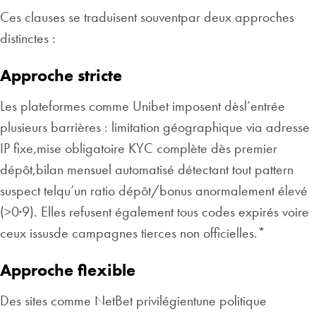
Ces clauses se traduisent souventpar deux approches
distinctes :
Approche stricte
Les plateformes comme Unibet imposent dèsl’entrée
plusieurs barrières : limitation géographique via adresse
IP fixe,mise obligatoire KYC complète dès premier
dépôt,bilan mensuel automatisé détectant tout pattern
suspect telqu’un ratio dépôt/bonus anormalement élevé
(>0·9). Elles refusent également tous codes expirés voire
ceux issusde campagnes tierces non officielles.*
Approche flexible
Des sites comme NetBet privilégientune politique