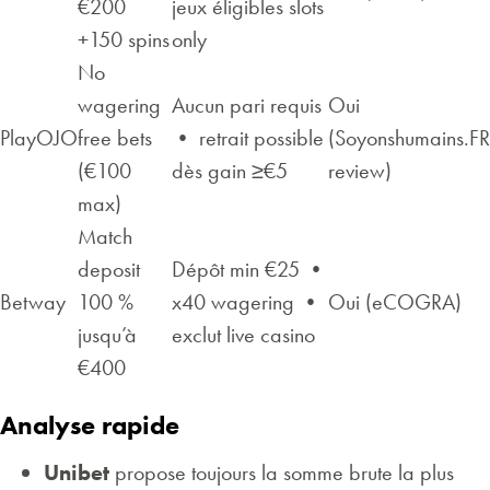
€200
jeux éligibles slots
+150 spins
only
No
wagering
Aucun pari requis
Oui
PlayOJO
free bets
• retrait possible
(Soyonshumains.FR
(€100
dès gain ≥€5
review)
max)
Match
deposit
Dépôt min €25 •
Betway
100 %
x40 wagering •
Oui (eCOGRA)
jusqu’à
exclut live casino
€400
Analyse rapide
Unibet
propose toujours la somme brute la plus