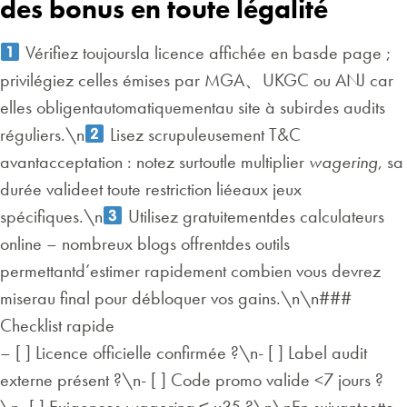
des bonus en toute légalité
Vérifiez toujoursla licence affichée en basde page ;
privilégiez celles émises par MGA、UKGC ou ANJ car
elles obligentautomatiquementau site à subirdes audits
réguliers.\n
Lisez scrupuleusement T&C
avantacceptation : notez surtoutle multiplier
wagering
, sa
durée valideet toute restriction liéeaux jeux
spécifiques.\n
Utilisez gratuitementdes calculateurs
online – nombreux blogs offrentdes outils
permettantd’estimer rapidement combien vous devrez
miserau final pour débloquer vos gains.\n\n###
Checklist rapide
– [ ] Licence officielle confirmée ?\n- [ ] Label audit
externe présent ?\n- [ ] Code promo valide <7 jours ?