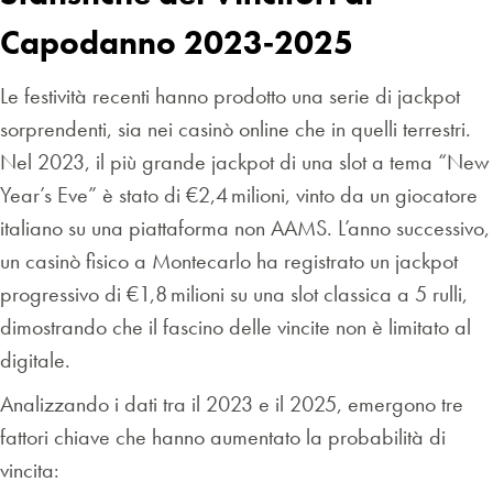
Capodanno 2023‑2025
Le festività recenti hanno prodotto una serie di jackpot
sorprendenti, sia nei casinò online che in quelli terrestri.
Nel 2023, il più grande jackpot di una slot a tema “New
Year’s Eve” è stato di €2,4 milioni, vinto da un giocatore
italiano su una piattaforma non AAMS. L’anno successivo,
un casinò fisico a Montecarlo ha registrato un jackpot
progressivo di €1,8 milioni su una slot classica a 5 rulli,
dimostrando che il fascino delle vincite non è limitato al
digitale.
Analizzando i dati tra il 2023 e il 2025, emergono tre
fattori chiave che hanno aumentato la probabilità di
vincita: