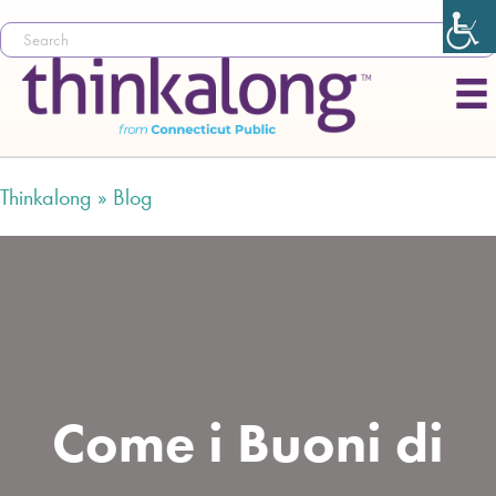
Thinkalong »
Blog
Come i Buoni di