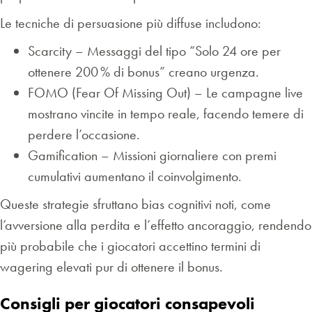
Le tecniche di persuasione più diffuse includono:
Scarcity – Messaggi del tipo “Solo 24 ore per
ottenere 200 % di bonus” creano urgenza.
FOMO (Fear Of Missing Out) – Le campagne live
mostrano vincite in tempo reale, facendo temere di
perdere l’occasione.
Gamification – Missioni giornaliere con premi
cumulativi aumentano il coinvolgimento.
Queste strategie sfruttano bias cognitivi noti, come
l’avversione alla perdita e l’effetto ancoraggio, rendendo
più probabile che i giocatori accettino termini di
wagering elevati pur di ottenere il bonus.
Consigli per giocatori consapevoli