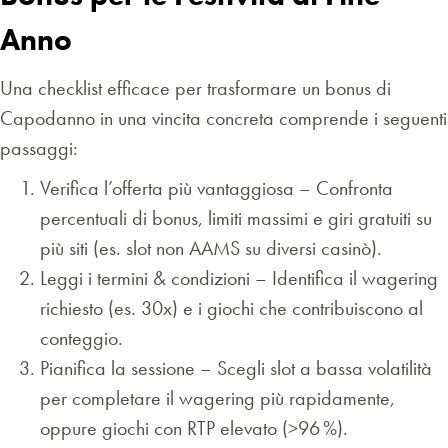
Anno
Una checklist efficace per trasformare un bonus di
Capodanno in una vincita concreta comprende i seguenti
passaggi:
Verifica l’offerta più vantaggiosa – Confronta
percentuali di bonus, limiti massimi e giri gratuiti su
più siti (es. slot non AAMS su diversi casinò).
Leggi i termini & condizioni – Identifica il wagering
richiesto (es. 30x) e i giochi che contribuiscono al
conteggio.
Pianifica la sessione – Scegli slot a bassa volatilità
per completare il wagering più rapidamente,
oppure giochi con RTP elevato (>96 %).