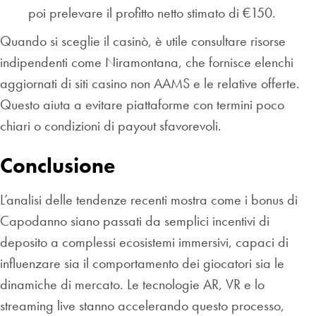
poi prelevare il profitto netto stimato di €150.
Quando si sceglie il casinò, è utile consultare risorse
indipendenti come Niramontana, che fornisce elenchi
aggiornati di siti casino non AAMS e le relative offerte.
Questo aiuta a evitare piattaforme con termini poco
chiari o condizioni di payout sfavorevoli.
Conclusione
L’analisi delle tendenze recenti mostra come i bonus di
Capodanno siano passati da semplici incentivi di
deposito a complessi ecosistemi immersivi, capaci di
influenzare sia il comportamento dei giocatori sia le
dinamiche di mercato. Le tecnologie AR, VR e lo
streaming live stanno accelerando questo processo,