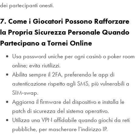
dei partecipanti onesti.
7. Come i Giocatori Possono Rafforzare
la Propria Sicurezza Personale Quando
Partecipano a Tornei Online
Usa password uniche per ogni casinò o poker room
online; evita riutilizzi.
Abilita sempre il 2FA, preferendo le app di
autenticazione rispetto agli SMS, più vulnerabili a
SIM‑swap.
Aggiorna il firmware del dispositivo e installa le
patch di sicurezza del sistema operativo.
Utilizza una VPN affidabile quando giochi da reti
pubbliche, per mascherare l’indirizzo IP.