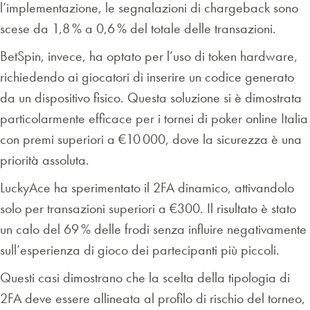
l’implementazione, le segnalazioni di chargeback sono
scese da 1,8 % a 0,6 % del totale delle transazioni.
BetSpin, invece, ha optato per l’uso di token hardware,
richiedendo ai giocatori di inserire un codice generato
da un dispositivo fisico. Questa soluzione si è dimostrata
particolarmente efficace per i tornei di poker online Italia
con premi superiori a €10 000, dove la sicurezza è una
priorità assoluta.
LuckyAce ha sperimentato il 2FA dinamico, attivandolo
solo per transazioni superiori a €300. Il risultato è stato
un calo del 69 % delle frodi senza influire negativamente
sull’esperienza di gioco dei partecipanti più piccoli.
Questi casi dimostrano che la scelta della tipologia di
2FA deve essere allineata al profilo di rischio del torneo,