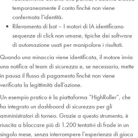
temporaneamente il conto finché non viene
confermata l’identità.
Rilevamento di bot – I motori di IA identificano
sequenze di click non umane, tipiche dei software
di automazione usati per manipolare i risultati.
Quando una minaccia viene identificata, il motore invia
una notifica al team di sicurezza e, se necessario, mette
in pausa il flusso di pagamento finché non viene
verificata la legittimità dell’azione.
Un esempio pratico è la piattaforma “HighRoller”, che
ha integrato un dashboard di sicurezza per gli
amministratori di torneo. Grazie a questo strumento, è
riuscita a bloccare più di 1.200 tentativi di frode in un
singolo mese, senza interrompere l’esperienza di gioco