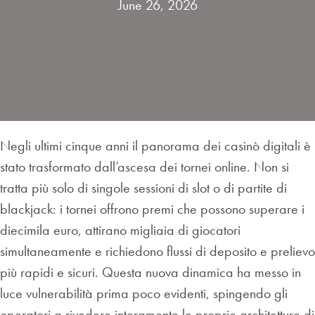
June 26, 2026
Negli ultimi cinque anni il panorama dei casinò digitali è
stato trasformato dall’ascesa dei tornei online. Non si
tratta più solo di singole sessioni di slot o di partite di
blackjack: i tornei offrono premi che possono superare i
diecimila euro, attirano migliaia di giocatori
simultaneamente e richiedono flussi di deposito e prelievo
più rapidi e sicuri. Questa nuova dinamica ha messo in
luce vulnerabilità prima poco evidenti, spingendo gli
operatori a rivedere interamente le proprie architetture di