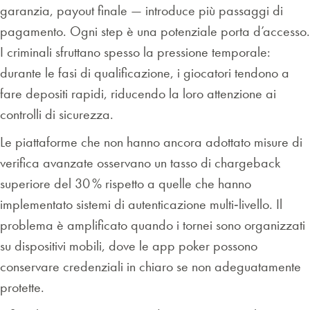
garanzia, payout finale — introduce più passaggi di
pagamento. Ogni step è una potenziale porta d’accesso.
I criminali sfruttano spesso la pressione temporale:
durante le fasi di qualificazione, i giocatori tendono a
fare depositi rapidi, riducendo la loro attenzione ai
controlli di sicurezza.
Le piattaforme che non hanno ancora adottato misure di
verifica avanzate osservano un tasso di chargeback
superiore del 30 % rispetto a quelle che hanno
implementato sistemi di autenticazione multi‑livello. Il
problema è amplificato quando i tornei sono organizzati
su dispositivi mobili, dove le app poker possono
conservare credenziali in chiaro se non adeguatamente
protette.