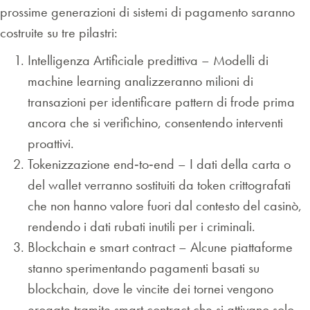
prossime generazioni di sistemi di pagamento saranno
costruite su tre pilastri:
Intelligenza Artificiale predittiva – Modelli di
machine learning analizzeranno milioni di
transazioni per identificare pattern di frode prima
ancora che si verifichino, consentendo interventi
proattivi.
Tokenizzazione end‑to‑end – I dati della carta o
del wallet verranno sostituiti da token crittografati
che non hanno valore fuori dal contesto del casinò,
rendendo i dati rubati inutili per i criminali.
Blockchain e smart contract – Alcune piattaforme
stanno sperimentando pagamenti basati su
blockchain, dove le vincite dei tornei vengono
erogate tramite smart contract che si attivano solo