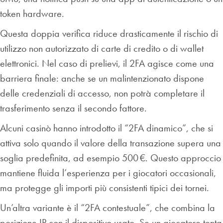
token hardware.
Questa doppia verifica riduce drasticamente il rischio di
utilizzo non autorizzato di carte di credito o di wallet
elettronici. Nel caso di prelievi, il 2FA agisce come una
barriera finale: anche se un malintenzionato dispone
delle credenziali di accesso, non potrà completare il
trasferimento senza il secondo fattore.
Alcuni casinò hanno introdotto il “2FA dinamico”, che si
attiva solo quando il valore della transazione supera una
soglia predefinita, ad esempio 500 €. Questo approccio
mantiene fluida l’esperienza per i giocatori occasionali,
ma protegge gli importi più consistenti tipici dei tornei.
Un’altra variante è il “2FA contestuale”, che combina la
posizione IP con il dispositivo usato. Se un giocatore tenta