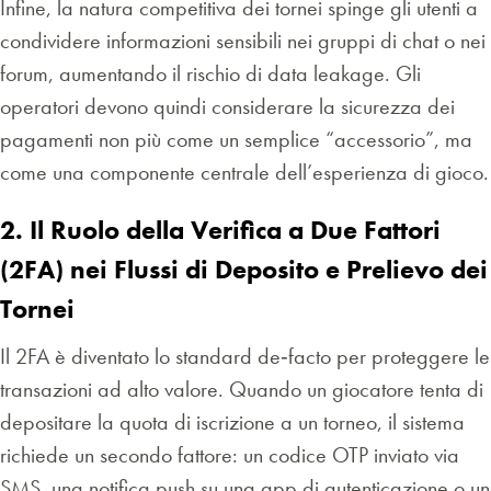
Infine, la natura competitiva dei tornei spinge gli utenti a
condividere informazioni sensibili nei gruppi di chat o nei
forum, aumentando il rischio di data leakage. Gli
operatori devono quindi considerare la sicurezza dei
pagamenti non più come un semplice “accessorio”, ma
come una componente centrale dell’esperienza di gioco.
2. Il Ruolo della Verifica a Due Fattori
(2FA) nei Flussi di Deposito e Prelievo dei
Tornei
Il 2FA è diventato lo standard de‑facto per proteggere le
transazioni ad alto valore. Quando un giocatore tenta di
depositare la quota di iscrizione a un torneo, il sistema
richiede un secondo fattore: un codice OTP inviato via
SMS, una notifica push su una app di autenticazione o un