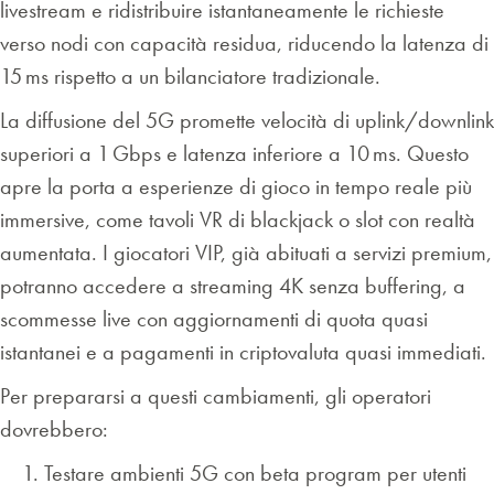
livestream e ridistribuire istantaneamente le richieste
verso nodi con capacità residua, riducendo la latenza di
15 ms rispetto a un bilanciatore tradizionale.
La diffusione del 5G promette velocità di uplink/downlink
superiori a 1 Gbps e latenza inferiore a 10 ms. Questo
apre la porta a esperienze di gioco in tempo reale più
immersive, come tavoli VR di blackjack o slot con realtà
aumentata. I giocatori VIP, già abituati a servizi premium,
potranno accedere a streaming 4K senza buffering, a
scommesse live con aggiornamenti di quota quasi
istantanei e a pagamenti in criptovaluta quasi immediati.
Per prepararsi a questi cambiamenti, gli operatori
dovrebbero:
Testare ambienti 5G con beta program per utenti