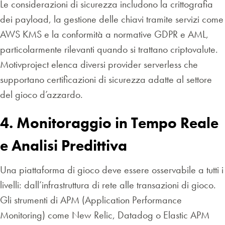
Le considerazioni di sicurezza includono la crittografia
dei payload, la gestione delle chiavi tramite servizi come
AWS KMS e la conformità a normative GDPR e AML,
particolarmente rilevanti quando si trattano criptovalute.
Motivproject elenca diversi provider serverless che
supportano certificazioni di sicurezza adatte al settore
del gioco d’azzardo.
4. Monitoraggio in Tempo Reale
e Analisi Predittiva
Una piattaforma di gioco deve essere osservabile a tutti i
livelli: dall’infrastruttura di rete alle transazioni di gioco.
Gli strumenti di APM (Application Performance
Monitoring) come New Relic, Datadog o Elastic APM