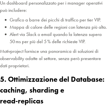
Un dashboard personalizzato per i manager operativi
può includere:
Grafico a barre dei picchi di traffico per tier VIP.
Mappa di calore delle regioni con latenza più alta.
Alert via Slack o email quando la latenza supera
50 ms per più del 5 % delle richieste VIP.
Motivproject fornisce una panoramica di soluzioni di
observability adatte al settore, senza però presentare
dati proprietari.
5. Ottimizzazione del Database:
caching, sharding e
read‑replicas