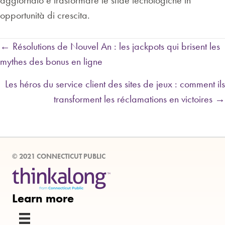
aggiornato e trasformare le sfide tecnologiche in
opportunità di crescita.
Posts
← Résolutions de Nouvel An : les jackpots qui brisent les
mythes des bonus en ligne
navigation
Les héros du service client des sites de jeux : comment ils
transforment les réclamations en victoires →
© 2021 CONNECTICUT PUBLIC
Learn more