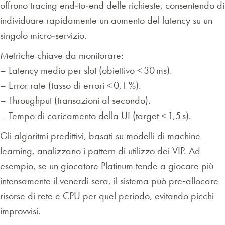
offrono tracing end‑to‑end delle richieste, consentendo di
individuare rapidamente un aumento del latency su un
singolo micro‑servizio.
Metriche chiave da monitorare:
– Latency medio per slot (obiettivo < 30 ms).
– Error rate (tasso di errori < 0,1 %).
– Throughput (transazioni al secondo).
– Tempo di caricamento della UI (target < 1,5 s).
Gli algoritmi predittivi, basati su modelli di machine
learning, analizzano i pattern di utilizzo dei VIP. Ad
esempio, se un giocatore Platinum tende a giocare più
intensamente il venerdì sera, il sistema può pre‑allocare
risorse di rete e CPU per quel periodo, evitando picchi
improvvisi.