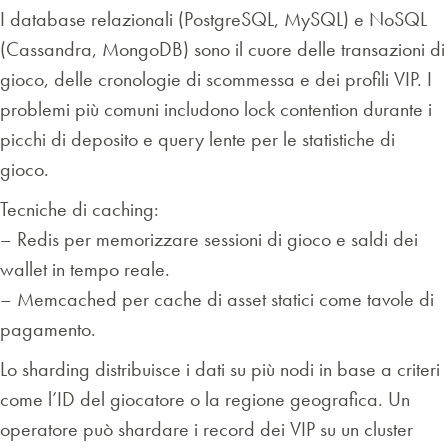
I database relazionali (PostgreSQL, MySQL) e NoSQL
(Cassandra, MongoDB) sono il cuore delle transazioni di
gioco, delle cronologie di scommessa e dei profili VIP. I
problemi più comuni includono lock contention durante i
picchi di deposito e query lente per le statistiche di
gioco.
Tecniche di caching:
– Redis per memorizzare sessioni di gioco e saldi dei
wallet in tempo reale.
– Memcached per cache di asset statici come tavole di
pagamento.
Lo sharding distribuisce i dati su più nodi in base a criteri
come l’ID del giocatore o la regione geografica. Un
operatore può shardare i record dei VIP su un cluster