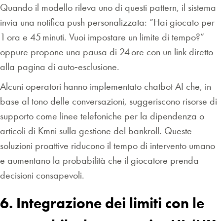
Quando il modello rileva uno di questi pattern, il sistema
invia una notifica push personalizzata: “Hai giocato per
1 ora e 45 minuti. Vuoi impostare un limite di tempo?”
oppure propone una pausa di 24 ore con un link diretto
alla pagina di auto‑esclusione.
Alcuni operatori hanno implementato chatbot AI che, in
base al tono delle conversazioni, suggeriscono risorse di
supporto come linee telefoniche per la dipendenza o
articoli di Kmni sulla gestione del bankroll. Queste
soluzioni proattive riducono il tempo di intervento umano
e aumentano la probabilità che il giocatore prenda
decisioni consapevoli.
6. Integrazione dei limiti con le