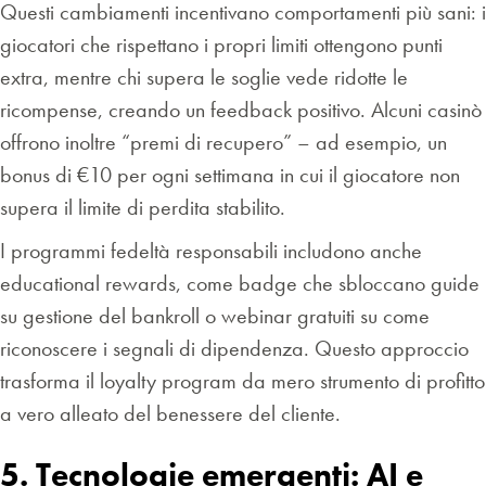
Questi cambiamenti incentivano comportamenti più sani: i
giocatori che rispettano i propri limiti ottengono punti
extra, mentre chi supera le soglie vede ridotte le
ricompense, creando un feedback positivo. Alcuni casinò
offrono inoltre “premi di recupero” – ad esempio, un
bonus di €10 per ogni settimana in cui il giocatore non
supera il limite di perdita stabilito.
I programmi fedeltà responsabili includono anche
educational rewards, come badge che sbloccano guide
su gestione del bankroll o webinar gratuiti su come
riconoscere i segnali di dipendenza. Questo approccio
trasforma il loyalty program da mero strumento di profitto
a vero alleato del benessere del cliente.
5. Tecnologie emergenti: AI e