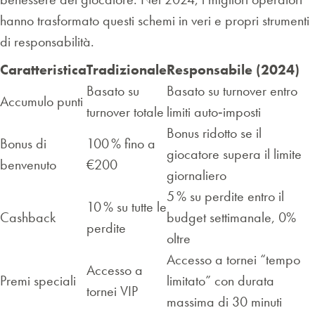
hanno trasformato questi schemi in veri e propri strumenti
di responsabilità.
Caratteristica
Tradizionale
Responsabile (2024)
Basato su
Basato su turnover entro
Accumulo punti
turnover totale
limiti auto‑imposti
Bonus ridotto se il
Bonus di
100 % fino a
giocatore supera il limite
benvenuto
€200
giornaliero
5 % su perdite entro il
10 % su tutte le
Cashback
budget settimanale, 0%
perdite
oltre
Accesso a tornei “tempo
Accesso a
Premi speciali
limitato” con durata
tornei VIP
massima di 30 minuti