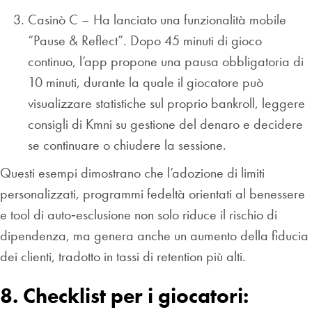
Casinò C – Ha lanciato una funzionalità mobile
“Pause & Reflect”. Dopo 45 minuti di gioco
continuo, l’app propone una pausa obbligatoria di
10 minuti, durante la quale il giocatore può
visualizzare statistiche sul proprio bankroll, leggere
consigli di Kmni su gestione del denaro e decidere
se continuare o chiudere la sessione.
Questi esempi dimostrano che l’adozione di limiti
personalizzati, programmi fedeltà orientati al benessere
e tool di auto‑esclusione non solo riduce il rischio di
dipendenza, ma genera anche un aumento della fiducia
dei clienti, tradotto in tassi di retention più alti.
8. Checklist per i giocatori: