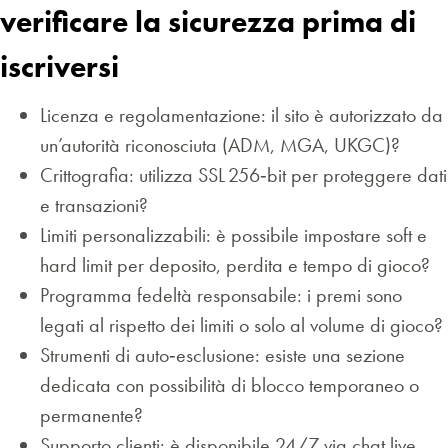
verificare la sicurezza prima di
iscriversi
Licenza e regolamentazione: il sito è autorizzato da
un’autorità riconosciuta (ADM, MGA, UKGC)?
Crittografia: utilizza SSL 256‑bit per proteggere dati
e transazioni?
Limiti personalizzabili: è possibile impostare soft e
hard limit per deposito, perdita e tempo di gioco?
Programma fedeltà responsabile: i premi sono
legati al rispetto dei limiti o solo al volume di gioco?
Strumenti di auto‑esclusione: esiste una sezione
dedicata con possibilità di blocco temporaneo o
permanente?
Supporto clienti: è disponibile 24/7 via chat live,