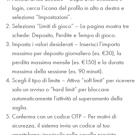
login, cerca l’icona del profilo in alto a destra e
seleziona “Impostazioni”.
Seleziona “Limiti di gioco” – La pagina mostra tre
schede: Deposito, Perdite e Tempo di gioco.
Imposta i valori desiderati – Inserisci l’importo
massimo per deposito giornaliero (es. €30), la
perdita massima mensile (es. €150) e la durata
massima della sessione (es. 90 minuti).
Scegli il tipo di limite – Attiva “soft limit” per ricevere
solo un avviso o “hard limit” per bloccare
automaticamente l’attività al superamento della
soglia.
Conferma con un codice OTP – Per motivi di
sicurezza, il sistema invia un codice al tuo
smartphone; inseriscilo nella casella prevista.