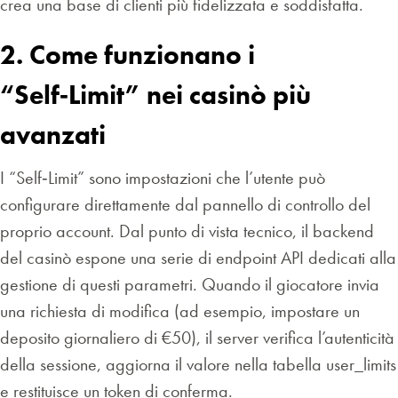
crea una base di clienti più fidelizzata e soddisfatta.
2. Come funzionano i
“Self‑Limit” nei casinò più
avanzati
I “Self‑Limit” sono impostazioni che l’utente può
configurare direttamente dal pannello di controllo del
proprio account. Dal punto di vista tecnico, il backend
del casinò espone una serie di endpoint API dedicati alla
gestione di questi parametri. Quando il giocatore invia
una richiesta di modifica (ad esempio, impostare un
deposito giornaliero di €50), il server verifica l’autenticità
della sessione, aggiorna il valore nella tabella user_limits
e restituisce un token di conferma.