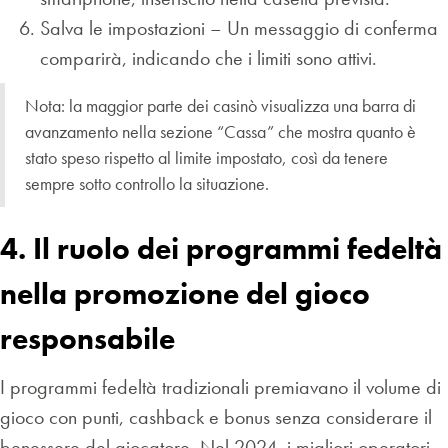
Salva le impostazioni – Un messaggio di conferma
comparirà, indicando che i limiti sono attivi.
Nota: la maggior parte dei casinò visualizza una barra di
avanzamento nella sezione “Cassa” che mostra quanto è
stato speso rispetto al limite impostato, così da tenere
sempre sotto controllo la situazione.
4. Il ruolo dei programmi fedeltà
nella promozione del gioco
responsabile
I programmi fedeltà tradizionali premiavano il volume di
gioco con punti, cashback e bonus senza considerare il
benessere del giocatore. Nel 2024, i migliori operatori