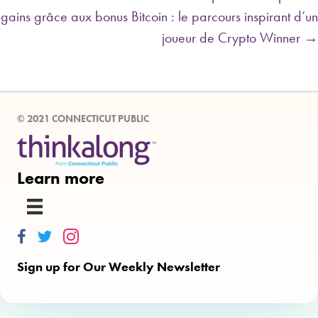
gains grâce aux bonus Bitcoin : le parcours inspirant d’un
joueur de Crypto Winner →
© 2021 CONNECTICUT PUBLIC
Learn more
Thinkalong on Facebook
Thinkalong on Twitter
Thinkalong on Instagram
Sign up for Our Weekly Newsletter