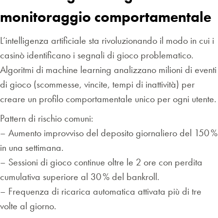
monitoraggio comportamentale
L’intelligenza artificiale sta rivoluzionando il modo in cui i
casinò identificano i segnali di gioco problematico.
Algoritmi di machine learning analizzano milioni di eventi
di gioco (scommesse, vincite, tempi di inattività) per
creare un profilo comportamentale unico per ogni utente.
Pattern di rischio comuni:
– Aumento improvviso del deposito giornaliero del 150 %
in una settimana.
– Sessioni di gioco continue oltre le 2 ore con perdita
cumulativa superiore al 30 % del bankroll.
– Frequenza di ricarica automatica attivata più di tre
volte al giorno.