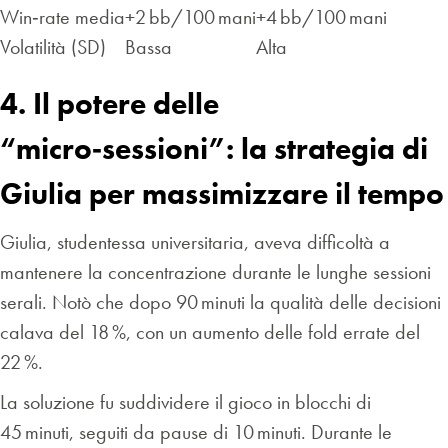
Win‑rate media
+2 bb/100 mani
+4 bb/100 mani
Volatilità (SD)
Bassa
Alta
4. Il potere delle
“micro‑sessioni”: la strategia di
Giulia per massimizzare il tempo
Giulia, studentessa universitaria, aveva difficoltà a
mantenere la concentrazione durante le lunghe sessioni
serali. Notò che dopo 90 minuti la qualità delle decisioni
calava del 18 %, con un aumento delle fold errate del
22 %.
La soluzione fu suddividere il gioco in blocchi di
45 minuti, seguiti da pause di 10 minuti. Durante le