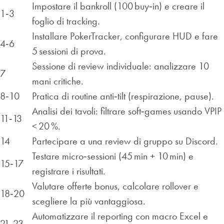
Impostare il bankroll (100 buy‑in) e creare il
1‑3
foglio di tracking.
Installare PokerTracker, configurare HUD e fare
4‑6
5 sessioni di prova.
Sessione di review individuale: analizzare 10
7
mani critiche.
8‑10
Pratica di routine anti‑tilt (respirazione, pause).
Analisi dei tavoli: filtrare soft‑games usando VPIP
11‑13
< 20 %.
14
Partecipare a una review di gruppo su Discord.
Testare micro‑sessioni (45 min + 10 min) e
15‑17
registrare i risultati.
Valutare offerte bonus, calcolare rollover e
18‑20
scegliere la più vantaggiosa.
Automatizzare il reporting con macro Excel e
21‑23