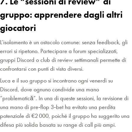
7. Le “sessioni di review” di
gruppo: apprendere dagli altri
giocatori
L’isolamento è un ostacolo comune: senza feedback, gli
errori si ripetono. Partecipare a forum specializzati,
gruppi Discord o club di review settimanali permette di
confrontarsi con punti di vista diversi.
Luca e il suo gruppo si incontrano ogni venerdì su
Discord, dove ognuno condivide una mano
“problematică”. In una di queste sessioni, la revisione di
una mano di pre‑flop 3‑bet ha evitato una perdita
potenziale di €2 000, poiché il gruppo ha suggerito una
difesa più solida basata su range di call più ampi.