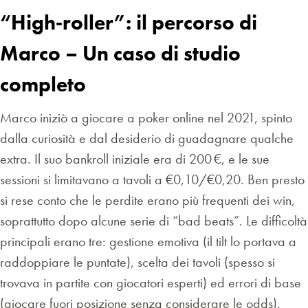
“High‑roller”: il percorso di
Marco – Un caso di studio
completo
Marco iniziò a giocare a poker online nel 2021, spinto
dalla curiosità e dal desiderio di guadagnare qualche
extra. Il suo bankroll iniziale era di 200 €, e le sue
sessioni si limitavano a tavoli a €0,10/€0,20. Ben presto
si rese conto che le perdite erano più frequenti dei win,
soprattutto dopo alcune serie di “bad beats”. Le difficoltà
principali erano tre: gestione emotiva (il tilt lo portava a
raddoppiare le puntate), scelta dei tavoli (spesso si
trovava in partite con giocatori esperti) ed errori di base
(giocare fuori posizione senza considerare le odds).