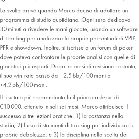
La svolta arrivò quando Marco decise di adottare un
programma di studio quotidiano. Ogni sera dedicava
30 minuti a rivedere le mani giocate, usando un software
di tracking per analizzare le proprie percentuali di VPIP,
PFR e showdown. Inoltre, si iscrisse a un forum di poker
dove poteva confrontare le proprie analisi con quelle di
giocatori più esperti. Dopo tre mesi di revisione costante,
il suo win‑rate passò da –2,5 bb/100 mani a
+4,2 bb/100 mani.
Il risultato più sorprendente fu il primo cash‑out di
€10 000, ottenuto in soli sei mesi. Marco attribuisce il
successo a tre lezioni pratiche: 1) la costanza nello
studio, 2) l’uso di strumenti di tracking per individuare le
proprie debolezze, e 3) la disciplina nella scelta dei