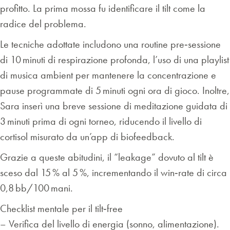
profitto. La prima mossa fu identificare il tilt come la
radice del problema.
Le tecniche adottate includono una routine pre‑sessione
di 10 minuti di respirazione profonda, l’uso di una playlist
di musica ambient per mantenere la concentrazione e
pause programmate di 5 minuti ogni ora di gioco. Inoltre,
Sara inserì una breve sessione di meditazione guidata di
3 minuti prima di ogni torneo, riducendo il livello di
cortisol misurato da un’app di biofeedback.
Grazie a queste abitudini, il “leakage” dovuto al tilt è
sceso dal 15 % al 5 %, incrementando il win‑rate di circa
0,8 bb/100 mani.
Checklist mentale per il tilt‑free
– Verifica del livello di energia (sonno, alimentazione).