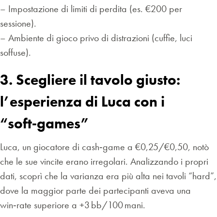
– Impostazione di limiti di perdita (es. €200 per
sessione).
– Ambiente di gioco privo di distrazioni (cuffie, luci
soffuse).
3. Scegliere il tavolo giusto:
l’esperienza di Luca con i
“soft‑games”
Luca, un giocatore di cash‑game a €0,25/€0,50, notò
che le sue vincite erano irregolari. Analizzando i propri
dati, scoprì che la varianza era più alta nei tavoli “hard”,
dove la maggior parte dei partecipanti aveva una
win‑rate superiore a +3 bb/100 mani.