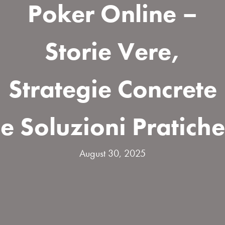
Poker Online –
Storie Vere,
Strategie Concrete
e Soluzioni Pratiche
August 30, 2025