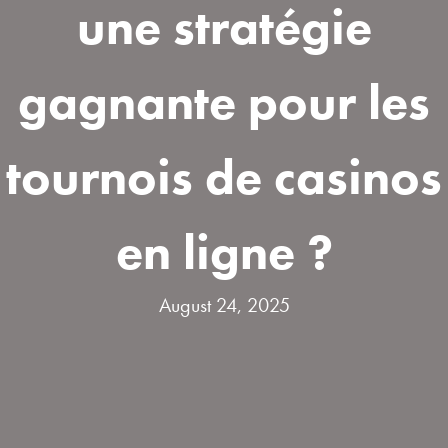
une stratégie
gagnante pour les
tournois de casinos
en ligne ?
August 24, 2025