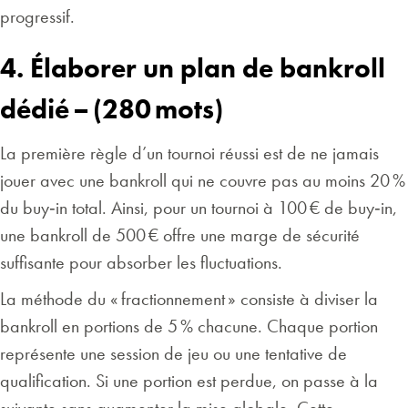
progressif.
4. Élaborer un plan de bankroll
dédié – (280 mots)
La première règle d’un tournoi réussi est de ne jamais
jouer avec une bankroll qui ne couvre pas au moins 20 %
du buy‑in total. Ainsi, pour un tournoi à 100 € de buy‑in,
une bankroll de 500 € offre une marge de sécurité
suffisante pour absorber les fluctuations.
La méthode du « fractionnement » consiste à diviser la
bankroll en portions de 5 % chacune. Chaque portion
représente une session de jeu ou une tentative de
qualification. Si une portion est perdue, on passe à la