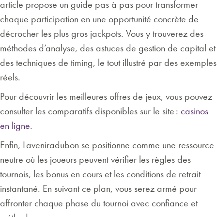
article propose un guide pas à pas pour transformer
chaque participation en une opportunité concrète de
décrocher les plus gros jackpots. Vous y trouverez des
méthodes d’analyse, des astuces de gestion de capital et
des techniques de timing, le tout illustré par des exemples
réels.
Pour découvrir les meilleures offres de jeux, vous pouvez
consulter les comparatifs disponibles sur le site :
casinos
en ligne
.
Enfin, Laveniradubon se positionne comme une ressource
neutre où les joueurs peuvent vérifier les règles des
tournois, les bonus en cours et les conditions de retrait
instantané. En suivant ce plan, vous serez armé pour
affronter chaque phase du tournoi avec confiance et