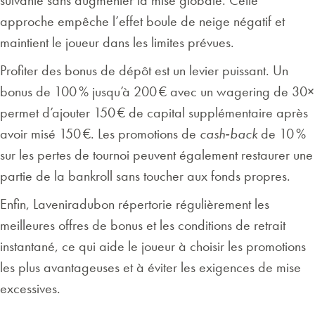
suivante sans augmenter la mise globale. Cette
approche empêche l’effet boule de neige négatif et
maintient le joueur dans les limites prévues.
Profiter des bonus de dépôt est un levier puissant. Un
bonus de 100 % jusqu’à 200 € avec un wagering de 30×
permet d’ajouter 150 € de capital supplémentaire après
avoir misé 150 €. Les promotions de
cash‑back
de 10 %
sur les pertes de tournoi peuvent également restaurer une
partie de la bankroll sans toucher aux fonds propres.
Enfin, Laveniradubon répertorie régulièrement les
meilleures offres de bonus et les conditions de retrait
instantané, ce qui aide le joueur à choisir les promotions
les plus avantageuses et à éviter les exigences de mise
excessives.