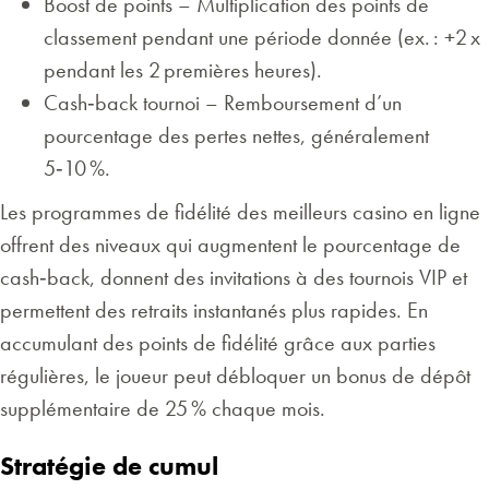
Boost de points – Multiplication des points de
classement pendant une période donnée (ex. : +2 x
pendant les 2 premières heures).
Cash‑back tournoi – Remboursement d’un
pourcentage des pertes nettes, généralement
5‑10 %.
Les programmes de fidélité des meilleurs casino en ligne
offrent des niveaux qui augmentent le pourcentage de
cash‑back, donnent des invitations à des tournois VIP et
permettent des retraits instantanés plus rapides. En
accumulant des points de fidélité grâce aux parties
régulières, le joueur peut débloquer un bonus de dépôt
supplémentaire de 25 % chaque mois.
Stratégie de cumul