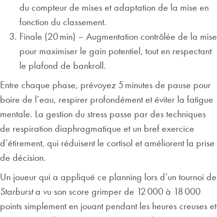
du compteur de mises et adaptation de la mise en
fonction du classement.
Finale (20 min) – Augmentation contrôlée de la mise
pour maximiser le gain potentiel, tout en respectant
le plafond de bankroll.
Entre chaque phase, prévoyez 5 minutes de pause pour
boire de l’eau, respirer profondément et éviter la fatigue
mentale. La gestion du stress passe par des techniques
de respiration diaphragmatique et un bref exercice
d’étirement, qui réduisent le cortisol et améliorent la prise
de décision.
Un joueur qui a appliqué ce planning lors d’un tournoi de
Starburst
a vu son score grimper de 12 000 à 18 000
points simplement en jouant pendant les heures creuses et