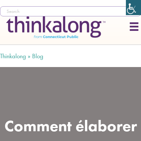
Thinkalong »
Blog
Comment élaborer