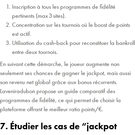
Inscription à tous les programmes de fidélité
pertinents (max 3 sites).
Concentration sur les tournois où le boost de points
est actif.
Utilisation du cash‑back pour reconstituer la bankroll
entre deux tournois.
En suivant cette démarche, le joueur augmente non
seulement ses chances de gagner le jackpot, mais aussi
son revenu net global grâce aux bonus récurrents.
Laveniradubon propose un guide comparatif des
programmes de fidélité, ce qui permet de choisir la
plateforme offrant le meilleur ratio points/€.
7. Étudier les cas de “jackpot