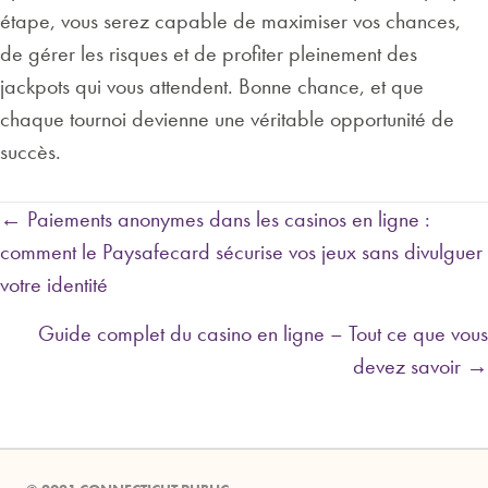
étape, vous serez capable de maximiser vos chances,
de gérer les risques et de profiter pleinement des
jackpots qui vous attendent. Bonne chance, et que
chaque tournoi devienne une véritable opportunité de
succès.
Posts
← Paiements anonymes dans les casinos en ligne :
comment le Paysafecard sécurise vos jeux sans divulguer
navigation
votre identité
Guide complet du casino en ligne – Tout ce que vous
devez savoir →