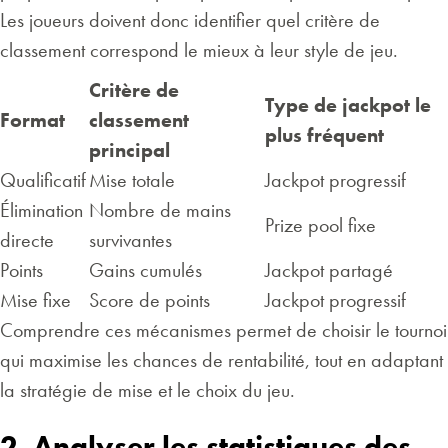
Les joueurs doivent donc identifier quel critère de
classement correspond le mieux à leur style de jeu.
Critère de
Type de jackpot le
Format
classement
plus fréquent
principal
Qualificatif
Mise totale
Jackpot progressif
Élimination
Nombre de mains
Prize pool fixe
directe
survivantes
Points
Gains cumulés
Jackpot partagé
Mise fixe
Score de points
Jackpot progressif
Comprendre ces mécanismes permet de choisir le tournoi
qui maximise les chances de rentabilité, tout en adaptant
la stratégie de mise et le choix du jeu.
2. Analyser les statistiques des