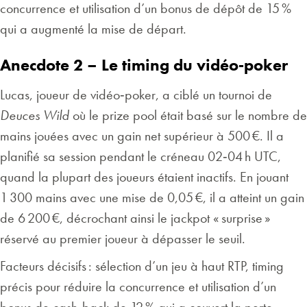
concurrence et utilisation d’un bonus de dépôt de 15 %
qui a augmenté la mise de départ.
Anecdote 2 – Le timing du vidéo‑poker
Lucas, joueur de vidéo‑poker, a ciblé un tournoi de
Deuces Wild
où le prize pool était basé sur le nombre de
mains jouées avec un gain net supérieur à 500 €. Il a
planifié sa session pendant le créneau 02‑04 h UTC,
quand la plupart des joueurs étaient inactifs. En jouant
1 300 mains avec une mise de 0,05 €, il a atteint un gain
de 6 200 €, décrochant ainsi le jackpot « surprise »
réservé au premier joueur à dépasser le seuil.
Facteurs décisifs : sélection d’un jeu à haut RTP, timing
précis pour réduire la concurrence et utilisation d’un