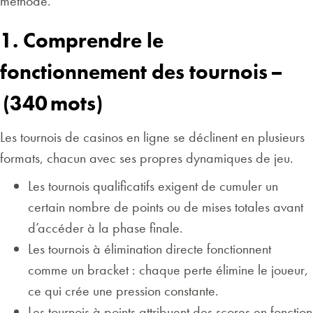
méthode.
1. Comprendre le
fonctionnement des tournois –
(340 mots)
Les tournois de casinos en ligne se déclinent en plusieurs
formats, chacun avec ses propres dynamiques de jeu.
Les tournois qualificatifs exigent de cumuler un
certain nombre de points ou de mises totales avant
d’accéder à la phase finale.
Les tournois à élimination directe fonctionnent
comme un bracket : chaque perte élimine le joueur,
ce qui crée une pression constante.
Les tournois à points attribuent des scores en fonction