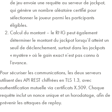
de jeu envoie une requête au serveur de jackpot,
qui génère un nombre aléatoire certifié pour
sélectionner le joueur parmi les participants
éligibles.
Calcul du montant – le RNG peut également
déterminer le montant du jackpot lorsqu’il atteint un
seuil de déclenchement, surtout dans les jackpots
« mystère » où le gain exact n’est pas connu à
l’avance.
Pour sécuriser les communications, les deux serveurs
utilisent des API REST chiffrées en TLS 1.3, avec
authentification mutuelle via certificats X.509. Chaque
requête inclut un nonce unique et un horodatage, afin de
prévenir les attaques de replay.