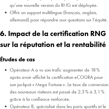
qu’une nouvelle version du RNG est déployée.
Offrir un support multilingue (français, anglais,
allemand) pour répondre aux questions sur l’équité.
6. Impact de la certification RNG
sur la réputation et la rentabilité
Études de cas
Opérateur A a vu son trafic augmenter de 18 %
après avoir affiché la certification eCOGRA pour
son jackpot « Mega Fortune ». Le taux de conversion
des nouveaux visiteurs est passé de 2,3 % à 3,1 %
grâce à la confiance renforcée.
Opérateur B, spécialisé dans les paris sportifs et le