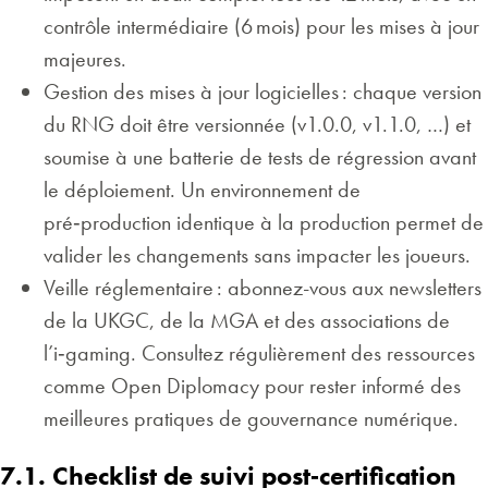
contrôle intermédiaire (6 mois) pour les mises à jour
majeures.
Gestion des mises à jour logicielles : chaque version
du RNG doit être versionnée (v1.0.0, v1.1.0, …) et
soumise à une batterie de tests de régression avant
le déploiement. Un environnement de
pré‑production identique à la production permet de
valider les changements sans impacter les joueurs.
Veille réglementaire : abonnez-vous aux newsletters
de la UKGC, de la MGA et des associations de
l’i‑gaming. Consultez régulièrement des ressources
comme Open Diplomacy pour rester informé des
meilleures pratiques de gouvernance numérique.
7.1. Checklist de suivi post‑certification