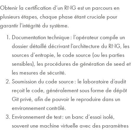
Obtenir la certification d’un RNG est un parcours en
plusieurs étapes, chaque phase étant cruciale pour
garantir l’intégrité du système.
Documentation technique : l’opérateur compile un
dossier détaillé décrivant l’architecture du RNG, les
sources d’entropie, le code source (ou les parties
sensibles), les procédures de génération de seed et
les mesures de sécurité.
Soumission du code source : le laboratoire d’audit
reçoit le code, généralement sous forme de dépôt
Git privé, afin de pouvoir le reproduire dans un
environnement contrôlé.
Environnement de test : un banc d’essai isolé,
souvent une machine virtuelle avec des paramètres