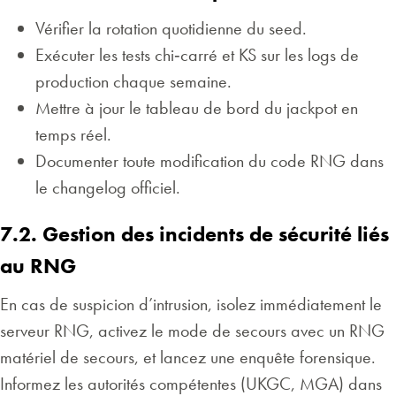
Vérifier la rotation quotidienne du seed.
Exécuter les tests chi‑carré et KS sur les logs de
production chaque semaine.
Mettre à jour le tableau de bord du jackpot en
temps réel.
Documenter toute modification du code RNG dans
le changelog officiel.
7.2. Gestion des incidents de sécurité liés
au RNG
En cas de suspicion d’intrusion, isolez immédiatement le
serveur RNG, activez le mode de secours avec un RNG
matériel de secours, et lancez une enquête forensique.
Informez les autorités compétentes (UKGC, MGA) dans