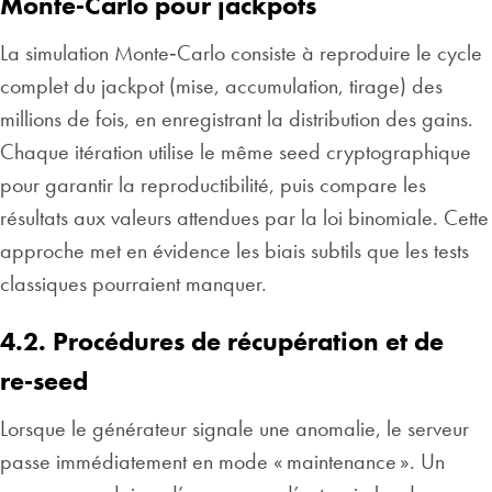
Monte‑Carlo pour jackpots
La simulation Monte‑Carlo consiste à reproduire le cycle
complet du jackpot (mise, accumulation, tirage) des
millions de fois, en enregistrant la distribution des gains.
Chaque itération utilise le même seed cryptographique
pour garantir la reproductibilité, puis compare les
résultats aux valeurs attendues par la loi binomiale. Cette
approche met en évidence les biais subtils que les tests
classiques pourraient manquer.
4.2. Procédures de récupération et de
re‑seed
Lorsque le générateur signale une anomalie, le serveur
passe immédiatement en mode « maintenance ». Un