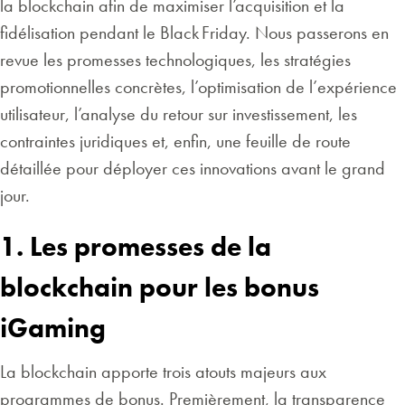
la blockchain afin de maximiser l’acquisition et la
fidélisation pendant le Black Friday. Nous passerons en
revue les promesses technologiques, les stratégies
promotionnelles concrètes, l’optimisation de l’expérience
utilisateur, l’analyse du retour sur investissement, les
contraintes juridiques et, enfin, une feuille de route
détaillée pour déployer ces innovations avant le grand
jour.
1. Les promesses de la
blockchain pour les bonus
iGaming
La blockchain apporte trois atouts majeurs aux
programmes de bonus. Premièrement, la transparence