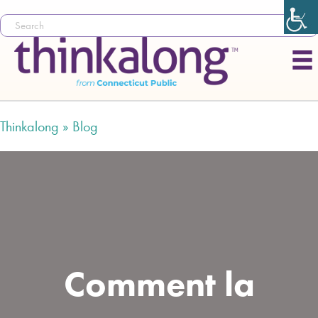
Thinkalong »
Blog
Comment la