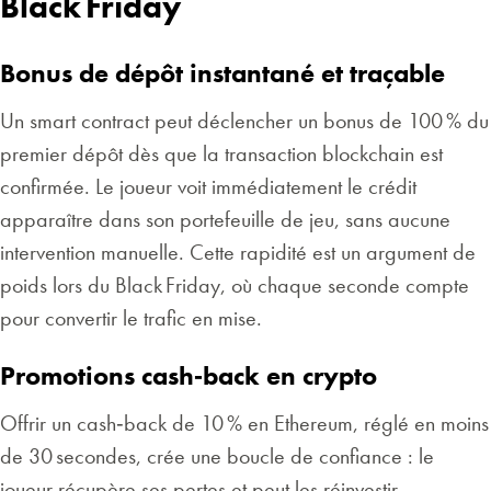
Black Friday
Bonus de dépôt instantané et traçable
Un smart contract peut déclencher un bonus de 100 % du
premier dépôt dès que la transaction blockchain est
confirmée. Le joueur voit immédiatement le crédit
apparaître dans son portefeuille de jeu, sans aucune
intervention manuelle. Cette rapidité est un argument de
poids lors du Black Friday, où chaque seconde compte
pour convertir le trafic en mise.
Promotions cash‑back en crypto
Offrir un cash‑back de 10 % en Ethereum, réglé en moins
de 30 secondes, crée une boucle de confiance : le
joueur récupère ses pertes et peut les réinvestir