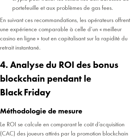
portefeuille et aux problèmes de gas fees.
En suivant ces recommandations, les opérateurs offrent
une expérience comparable à celle d’un « meilleur
casino en ligne » tout en capitalisant sur la rapidité du
retrait instantané.
4. Analyse du ROI des bonus
blockchain pendant le
Black Friday
Méthodologie de mesure
Le ROI se calcule en comparant le coût d’acquisition
(CAC) des joueurs attirés par la promotion blockchain