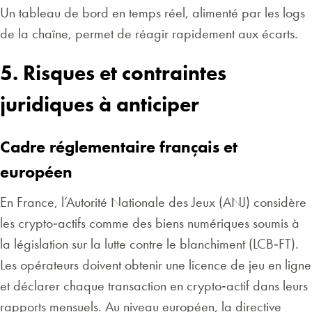
Un tableau de bord en temps réel, alimenté par les logs
de la chaîne, permet de réagir rapidement aux écarts.
5. Risques et contraintes
juridiques à anticiper
Cadre réglementaire français et
européen
En France, l’Autorité Nationale des Jeux (ANJ) considère
les crypto‑actifs comme des biens numériques soumis à
la législation sur la lutte contre le blanchiment (LCB‑FT).
Les opérateurs doivent obtenir une licence de jeu en ligne
et déclarer chaque transaction en crypto‑actif dans leurs
rapports mensuels. Au niveau européen, la directive