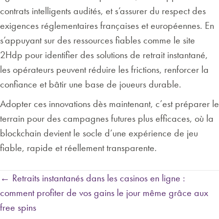
contrats intelligents audités, et s’assurer du respect des
exigences réglementaires françaises et européennes. En
s’appuyant sur des ressources fiables comme le site
2Hdp pour identifier des solutions de retrait instantané,
les opérateurs peuvent réduire les frictions, renforcer la
confiance et bâtir une base de joueurs durable.
Adopter ces innovations dès maintenant, c’est préparer le
terrain pour des campagnes futures plus efficaces, où la
blockchain devient le socle d’une expérience de jeu
fiable, rapide et réellement transparente.
Posts
← Retraits instantanés dans les casinos en ligne :
comment profiter de vos gains le jour même grâce aux
navigation
free spins