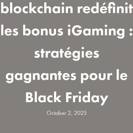
blockchain redéfinit
les bonus iGaming :
stratégies
gagnantes pour le
Black Friday
October 2, 2025