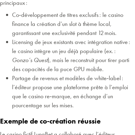
principaux :
Co‑développement de titres exclusifs : le casino
finance la création d’un slot à thème local,
garantissant une exclusivité pendant 12 mois.
Licensing de jeux existants avec intégration native :
le casino intègre un jeu déjà populaire (ex. :
Gonzo’s Quest
), mais le reconstruit pour tirer parti
des capacités de la puce GPU mobile.
Partage de revenus et modèles de white‑label :
l’éditeur propose une plateforme prête à l’emploi
que le casino re‑marque, en échange d’un
pourcentage sur les mises.
Exemple de co‑création réussie
Le casino fictif LunaBet a collaboré avec l’éditeur