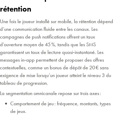
rétention
Une fois le joueur installé sur mobile, la rétention dépend
d’une communication fluide entre les canaux. Les
campagnes de push notifications offrent un taux
d’ouverture moyen de 45 %, tandis que les SMS
garantissent un taux de lecture quasi‑instantané. Les
messages in‑app permettent de proposer des offres
contextuelles, comme un bonus de dépôt de 20 € sans
exigence de mise lorsqu’un joueur atteint le niveau 3 du
tableau de progression.
La segmentation omnicanale repose sur trois axes :
Comportement de jeu : fréquence, montants, types
de jeux.