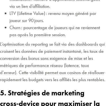
via un lien d’affiliation.
LTV (Lifetime Value) : revenu moyen généré par
joueur sur 90 jours.
Churn : pourcentage de joueurs qui ne reviennent
pas après la première session.
L’optimisation du reporting se fait via des dashboards qui
croisent les données de paiement instantané, les taux de
conversion des bonus sans exigence de mise et les
métriques de performance réseau (latence, taux
d’erreur). Cette visibilité permet aux casinos de réallouer
rapidement les budgets vers les affiliés les plus rentables.
5. Stratégies de marketing
cross‑device pour maximiser la