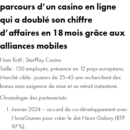
parcours d’un casino en ligne
qui a doublé son chiffre
d’affaires en 18 mois grâce aux
alliances mobiles
Nom fictif : StarPlay Casino
Taille : 150 employés, présence en 12 pays européens.
Marché cible : joueurs de 25‑45 ans recherchant des
bonus sans exigence de mise et un retrait instantané.
Chronologie des partenariats :
Janvier 2024 – accord de co‑développement avec
NovaGames pour créer le slot
Neon Galaxy
(RTP
97 %).