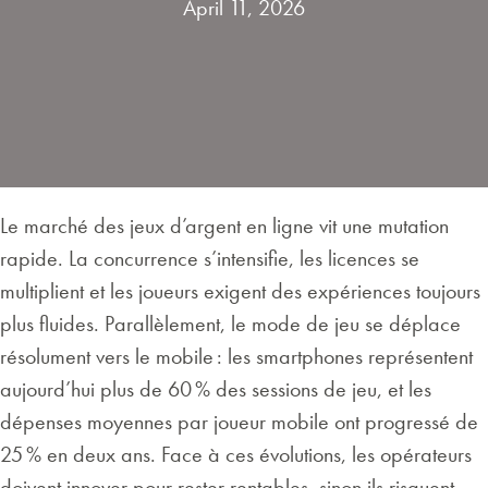
April 11, 2026
Le marché des jeux d’argent en ligne vit une mutation
rapide. La concurrence s’intensifie, les licences se
multiplient et les joueurs exigent des expériences toujours
plus fluides. Parallèlement, le mode de jeu se déplace
résolument vers le mobile : les smartphones représentent
aujourd’hui plus de 60 % des sessions de jeu, et les
dépenses moyennes par joueur mobile ont progressé de
25 % en deux ans. Face à ces évolutions, les opérateurs
doivent innover pour rester rentables, sinon ils risquent