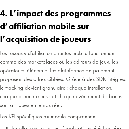
4. L’impact des programmes
d’affiliation mobile sur
l’acquisition de joueurs
Les réseaux d’affiliation orientés mobile fonctionnent
comme des marketplaces où les éditeurs de jeux, les
opérateurs télécom et les plateformes de paiement
proposent des offres ciblées. Grâce à des SDK intégrés,
le tracking devient granulaire : chaque installation,
chaque première mise et chaque événement de bonus
sont attribués en temps réel.
Les KPI spécifiques au mobile comprennent :
Installations : nombre d’applications téléchargées