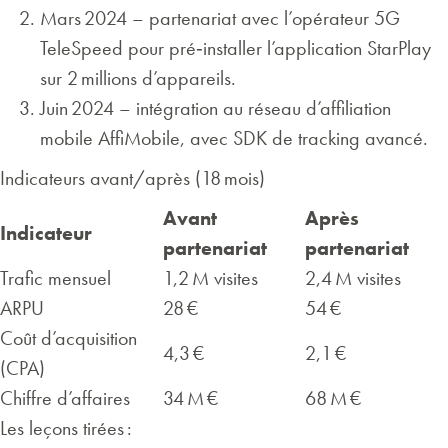
Mars 2024 – partenariat avec l’opérateur 5G
TeleSpeed pour pré‑installer l’application StarPlay
sur 2 millions d’appareils.
Juin 2024 – intégration au réseau d’affiliation
mobile AffiMobile, avec SDK de tracking avancé.
Indicateurs avant/après (18 mois)
Avant
Après
Indicateur
partenariat
partenariat
Trafic mensuel
1,2 M visites
2,4 M visites
ARPU
28 €
54 €
Coût d’acquisition
4,3 €
2,1 €
(CPA)
Chiffre d’affaires
34 M €
68 M €
Les leçons tirées :