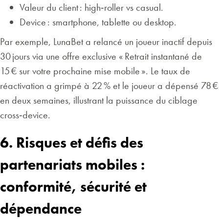
Valeur du client : high‑roller vs casual.
Device : smartphone, tablette ou desktop.
Par exemple, LunaBet a relancé un joueur inactif depuis
30 jours via une offre exclusive « Retrait instantané de
15 € sur votre prochaine mise mobile ». Le taux de
réactivation a grimpé à 22 % et le joueur a dépensé 78 €
en deux semaines, illustrant la puissance du ciblage
cross‑device.
6. Risques et défis des
partenariats mobiles :
conformité, sécurité et
dépendance