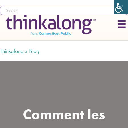
Thinkalong »
Blog
Comment les