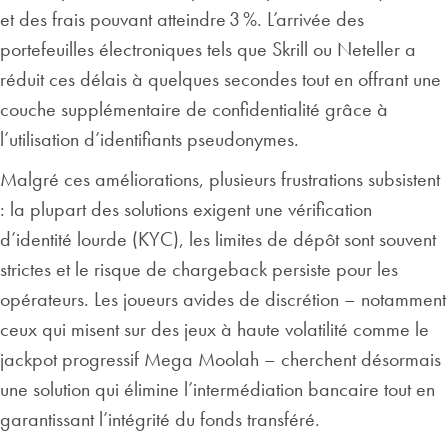
et des frais pouvant atteindre 3 %. L’arrivée des
portefeuilles électroniques tels que Skrill ou Neteller a
réduit ces délais à quelques secondes tout en offrant une
couche supplémentaire de confidentialité grâce à
l’utilisation d’identifiants pseudonymes.
Malgré ces améliorations, plusieurs frustrations subsistent
: la plupart des solutions exigent une vérification
d’identité lourde (KYC), les limites de dépôt sont souvent
strictes et le risque de chargeback persiste pour les
opérateurs. Les joueurs avides de discrétion – notamment
ceux qui misent sur des jeux à haute volatilité comme le
jackpot progressif Mega Moolah – cherchent désormais
une solution qui élimine l’intermédiation bancaire tout en
garantissant l’intégrité du fonds transféré.