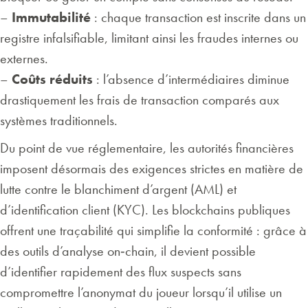
–
Immutabilité
: chaque transaction est inscrite dans un
registre infalsifiable, limitant ainsi les fraudes internes ou
externes.
–
Coûts réduits
: l’absence d’intermédiaires diminue
drastiquement les frais de transaction comparés aux
systèmes traditionnels.
Du point de vue réglementaire, les autorités financières
imposent désormais des exigences strictes en matière de
lutte contre le blanchiment d’argent (AML) et
d’identification client (KYC). Les blockchains publiques
offrent une traçabilité qui simplifie la conformité : grâce à
des outils d’analyse on‑chain, il devient possible
d’identifier rapidement des flux suspects sans
compromettre l’anonymat du joueur lorsqu’il utilise un