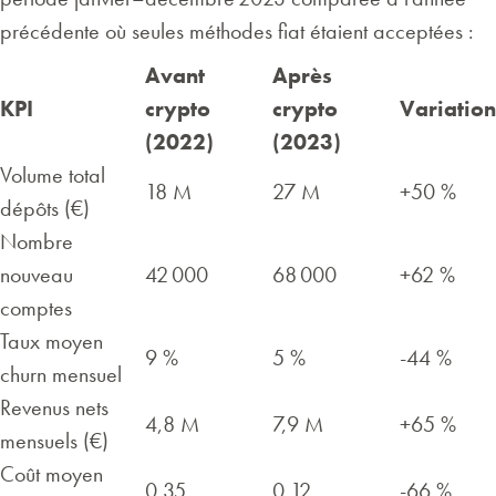
précédente où seules méthodes fiat étaient acceptées :
Avant
Après
KPI
crypto
crypto
Variation
(2022)
(2023)
Volume total
18 M
27 M
+50 %
dépôts (€)
Nombre
nouveau
42 000
68 000
+62 %
comptes
Taux moyen
9 %
5 %
-44 %
churn mensuel
Revenus nets
4,8 M
7,9 M
+65 %
mensuels (€)
Coût moyen
0,35
0,12
-66 %