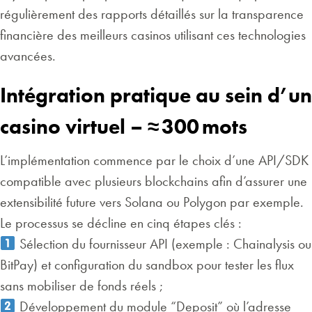
régulièrement des rapports détaillés sur la transparence
financière des meilleurs casinos utilisant ces technologies
avancées.
Intégration pratique au sein d’un
casino virtuel – ≈ 300 mots
L’implémentation commence par le choix d’une API/SDK
compatible avec plusieurs blockchains afin d’assurer une
extensibilité future vers Solana ou Polygon par exemple.
Le processus se décline en cinq étapes clés :
Sélection du fournisseur API (exemple : Chainalysis ou
BitPay) et configuration du sandbox pour tester les flux
sans mobiliser de fonds réels ;
Développement du module “Deposit” où l’adresse