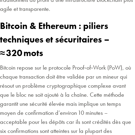
agile et transparente.
Bitcoin & Ethereum : piliers
techniques et sécuritaires –
≈ 320 mots
Bitcoin repose sur le protocole Proof‑of‑Work (PoW), où
chaque transaction doit être validée par un mineur qui
résout un problème cryptographique complexe avant
que le bloc ne soit ajouté à la chaîne. Cette méthode
garantit une sécurité élevée mais implique un temps
moyen de confirmation d’environ 10 minutes –
acceptable pour les dépôts car ils sont crédités dès que
six confirmations sont atteintes sur la plupart des