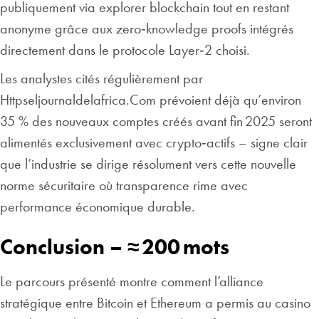
publiquement via explorer blockchain tout en restant
anonyme grâce aux zero‑knowledge proofs intégrés
directement dans le protocole Layer‑2 choisi.
Les analystes cités régulièrement par
Httpseljournaldelafrica.Com prévoient déjà qu’environ
35 % des nouveaux comptes créés avant fin 2025 seront
alimentés exclusivement avec crypto‑actifs – signe clair
que l’industrie se dirige résolument vers cette nouvelle
norme sécuritaire où transparence rime avec
performance économique durable.
Conclusion – ≈ 200 mots
Le parcours présenté montre comment l’alliance
stratégique entre Bitcoin et Ethereum a permis au casino