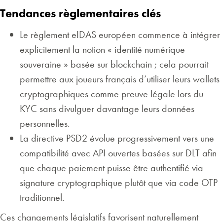
Tendances règlementaires clés
Le règlement eIDAS européen commence à intégrer
explicitement la notion « identité numérique
souveraine » basée sur blockchain ; cela pourrait
permettre aux joueurs français d’utiliser leurs wallets
cryptographiques comme preuve légale lors du
KYC sans divulguer davantage leurs données
personnelles.
La directive PSD2 évolue progressivement vers une
compatibilité avec API ouvertes basées sur DLT afin
que chaque paiement puisse être authentifié via
signature cryptographique plutôt que via code OTP
traditionnel.
Ces changements législatifs favorisent naturellement