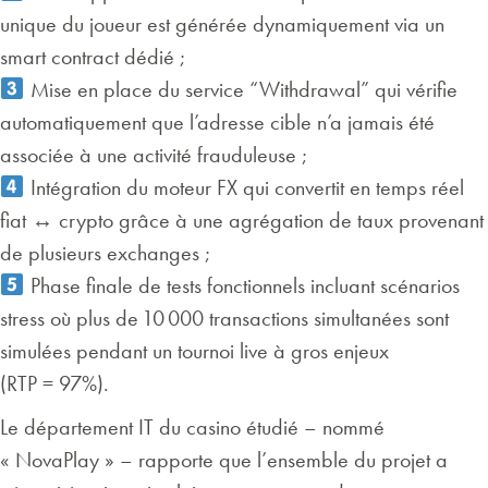
unique du joueur est générée dynamiquement via un
smart contract dédié ;
Mise en place du service “Withdrawal” qui vérifie
automatiquement que l’adresse cible n’a jamais été
associée à une activité frauduleuse ;
Intégration du moteur FX qui convertit en temps réel
fiat ↔︎ crypto grâce à une agrégation de taux provenant
de plusieurs exchanges ;
Phase finale de tests fonctionnels incluant scénarios
stress où plus de 10 000 transactions simultanées sont
simulées pendant un tournoi live à gros enjeux
(RTP = 97%).
Le département IT du casino étudié – nommé
« NovaPlay » – rapporte que l’ensemble du projet a