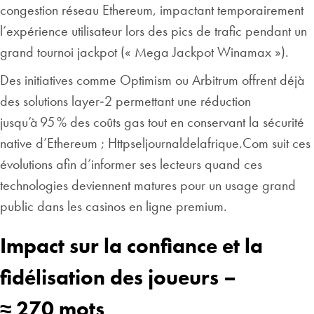
congestion réseau Ethereum, impactant temporairement
l’expérience utilisateur lors des pics de trafic pendant un
grand tournoi jackpot (« Mega Jackpot Winamax »).
Des initiatives comme Optimism ou Arbitrum offrent déjà
des solutions layer‑2 permettant une réduction
jusqu’à 95 % des coûts gas tout en conservant la sécurité
native d’Ethereum ; Httpseljournaldelafrique.Com suit ces
évolutions afin d’informer ses lecteurs quand ces
technologies deviennent matures pour un usage grand
public dans les casinos en ligne premium.
Impact sur la confiance et la
fidélisation des joueurs –
≈ 270 mots