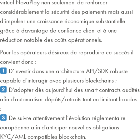
virtuel NovaPlay non seulement de renforcer
considérablement la sécurité des paiements mais aussi
d’impulser une croissance économique substantielle
grâce à davantage de confiance client et à une
réduction notable des coûts opérationnels.
Pour les opérateurs désireux de reproduire ce succès il
convient donc :
D’investir dans une architecture API/SDK robuste
capable d’interagir avec plusieurs blockchains ;
D’adopter dès aujourd’hui des smart contracts audités
afin d’automatiser dépôts/retraits tout en limitant fraudes
;
De suivre attentivement l’évolution réglementaire
européenne afin d’anticiper nouvelles obligations
KYC/AML compatibles blockchain.