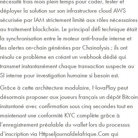
nécessité trois mois plein temps pour coder, tester et
déployer la solution sur son infrastructure cloud AWS
sécurisée par IAM strictement limité aux rôles nécessaires
au traitement blockchain. Le principal défi technique était
la synchronisation entre le moteur anti‑fraude interne et
les alertes on‑chain générées par Chainalysis ; ils ont
résolu ce problème en créant un webhook dédié qui
transmet instantanément chaque transaction suspecte au
SI interne pour investigation humaine si besoin est.
Grâce à cette architecture modulaire, NovaPlay peut
désormais proposer aux joueurs français un dépôt Bitcoin
instantané avec confirmation sous cinq secondes tout en
maintenant une conformité KYC complète grâce à
l’enregistrement préalable du wallet lors du processus
d’inscription via Httpseljournaldelafrique.Com qui