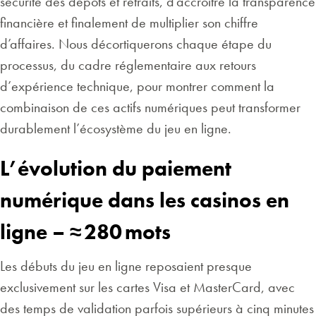
sécurité des dépôts et retraits, d’accroître la transparence
financière et finalement de multiplier son chiffre
d’affaires. Nous décortiquerons chaque étape du
processus, du cadre réglementaire aux retours
d’expérience technique, pour montrer comment la
combinaison de ces actifs numériques peut transformer
durablement l’écosystème du jeu en ligne.
L’évolution du paiement
numérique dans les casinos en
ligne – ≈ 280 mots
Les débuts du jeu en ligne reposaient presque
exclusivement sur les cartes Visa et MasterCard, avec
des temps de validation parfois supérieurs à cinq minutes