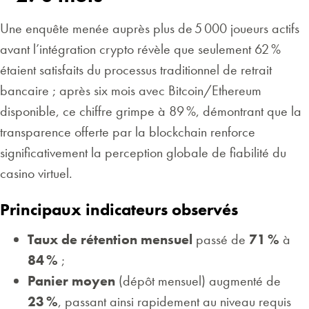
Une enquête menée auprès plus de 5 000 joueurs actifs
avant l’intégration crypto révèle que seulement 62 %
étaient satisfaits du processus traditionnel de retrait
bancaire ; après six mois avec Bitcoin/Ethereum
disponible, ce chiffre grimpe à 89 %, démontrant que la
transparence offerte par la blockchain renforce
significativement la perception globale de fiabilité du
casino virtuel.
Principaux indicateurs observés
Taux de rétention mensuel
passé de
71 %
à
84 %
;
Panier moyen
(dépôt mensuel) augmenté de
23 %
, passant ainsi rapidement au niveau requis