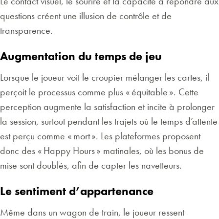
Le contact visuel, le sourire et la capacité à répondre aux
questions créent une illusion de contrôle et de
transparence.
Augmentation du temps de jeu
Lorsque le joueur voit le croupier mélanger les cartes, il
perçoit le processus comme plus « équitable ». Cette
perception augmente la satisfaction et incite à prolonger
la session, surtout pendant les trajets où le temps d’attente
est perçu comme « mort ». Les plateformes proposent
donc des « Happy Hours » matinales, où les bonus de
mise sont doublés, afin de capter les navetteurs.
Le sentiment d’appartenance
Même dans un wagon de train, le joueur ressent