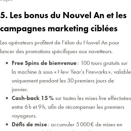
5. Les bonus du Nouvel An et les
campagnes marketing ciblées
Les opérateurs profitent de l’élan du Nouvel An pour
lancer des promotions spécifiques aux navetteurs.
Free Spins de bienvenue
: 100 tours gratuits sur
la machine à sous « New Year’s Fireworks », valable
uniquement pendant les 30 premiers jours de
janvier.
Cash‑back 15 %
sur toutes les mises live effectuées
entre 6 h et 9 h, afin de récompenser les premiers
voyageurs.
Défis de mise
: accumuler 5 000 € de mises en