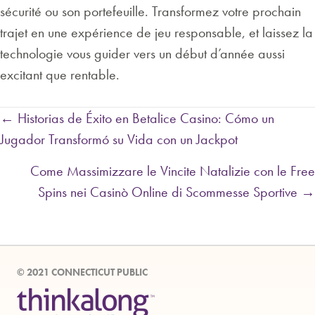
sécurité ou son portefeuille. Transformez votre prochain
trajet en une expérience de jeu responsable, et laissez la
technologie vous guider vers un début d’année aussi
excitant que rentable.
Posts
← Historias de Éxito en Betalice Casino: Cómo un
Jugador Transformó su Vida con un Jackpot
navigation
Come Massimizzare le Vincite Natalizie con le Free
Spins nei Casinò Online di Scommesse Sportive →
© 2021 CONNECTICUT PUBLIC