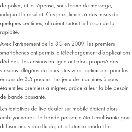
de poker, et la réponse, sous forme de message,
indiquait le résultat. Ces jeux, limités à des mises de
quelques centimes, offraient surtout le frisson de la
rapidité.
Avec l’avènement de la 3G en 2009, les premiers
smartphones ont permis le téléchargement d’applications
dédiées. Les casinos en ligne ont alors proposé des
versions allégées de leurs sites web, optimisées pour les
écrans de 3,5 pouces. Les jeux de machines à sous
étaient les premiers à migrer, grâce à leur faible besoin
de bande passante.
Les tentatives de live dealer sur mobile étaient alors
embryonnaires. La bande passante était insuffisante pour
diffuser une vidéo fluide, et la latence rendait les