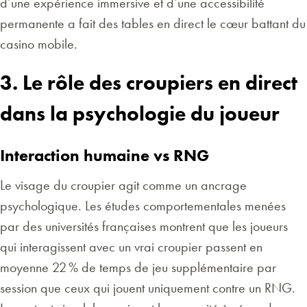
d’une expérience immersive et d’une accessibilité
permanente a fait des tables en direct le cœur battant du
casino mobile.
3. Le rôle des croupiers en direct
dans la psychologie du joueur
Interaction humaine vs RNG
Le visage du croupier agit comme un ancrage
psychologique. Les études comportementales menées
par des universités françaises montrent que les joueurs
qui interagissent avec un vrai croupier passent en
moyenne 22 % de temps de jeu supplémentaire par
session que ceux qui jouent uniquement contre un RNG.