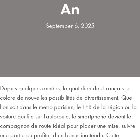
An
September 6, 2025
Depuis quelques années, le quotidien des Français se
colore de nouvelles possibilités de divertissement. Que
l’on soit dans le métro parisien, le TER de la région ou la
voiture qui file sur l’autoroute, le smartphone devient le
compagnon de route idéal pour placer une mise, suivre
une partie ou profiter d’un bonus inattendu. Cette