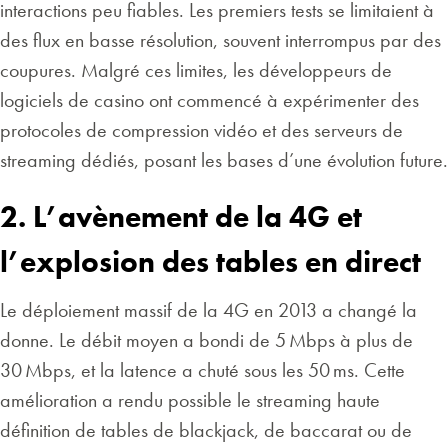
interactions peu fiables. Les premiers tests se limitaient à
des flux en basse résolution, souvent interrompus par des
coupures. Malgré ces limites, les développeurs de
logiciels de casino ont commencé à expérimenter des
protocoles de compression vidéo et des serveurs de
streaming dédiés, posant les bases d’une évolution future.
2. L’avènement de la 4G et
l’explosion des tables en direct
Le déploiement massif de la 4G en 2013 a changé la
donne. Le débit moyen a bondi de 5 Mbps à plus de
30 Mbps, et la latence a chuté sous les 50 ms. Cette
amélioration a rendu possible le streaming haute
définition de tables de blackjack, de baccarat ou de