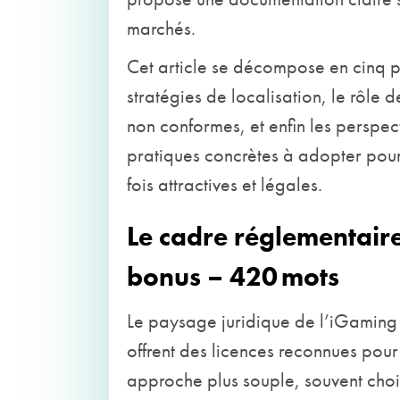
marchés.
Cet article se décompose en cinq pa
stratégies de localisation, le rôle 
non conformes, et enfin les perspect
pratiques concrètes à adopter pour 
fois attractives et légales.
Le cadre réglementair
bonus – 420 mots
Le paysage juridique de l’iGaming 
offrent des licences reconnues pou
approche plus souple, souvent chois