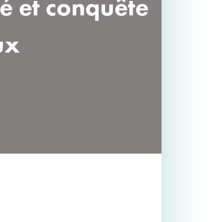
té et conquête
ux