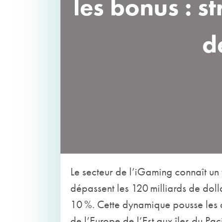
les bonus : s
d
Le secteur de l’iGaming connaît un
dépassent les 120 milliards de doll
10 %. Cette dynamique pousse les o
de l’Europe de l’Est aux îles du Pa