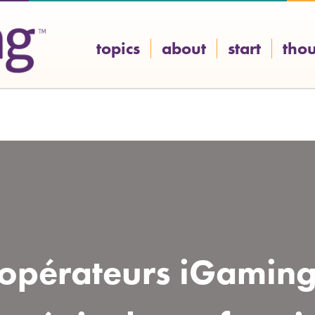
topics
about
start
tho
opérateurs iGaming