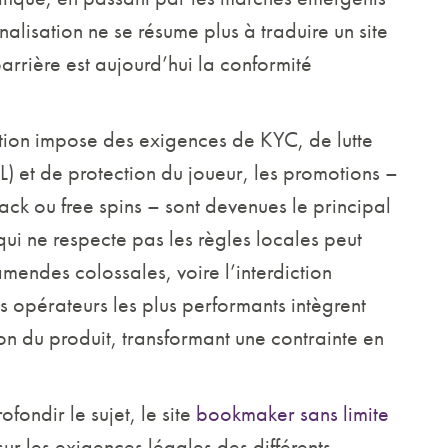
nalisation ne se résume plus à traduire un site
barrière est aujourd’hui la conformité
tion impose des exigences de KYC, de lutte
) et de protection du joueur, les promotions –
k ou free spins – sont devenues le principal
qui ne respecte pas les règles locales peut
 amendes colossales, voire l’interdiction
 opérateurs les plus performants intègrent
n du produit, transformant une contrainte en
fondir le sujet, le site
bookmaker sans limite
r les exigences légales des différents