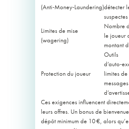
(Anti‑Money‑Laundering)
détecter l
suspectes
Nombre de
Limites de mise
le joueur 
(wagering)
montant d
Outils
d’auto‑ex
Protection du joueur
limites de
messages
d’avertis
Ces exigences influencent directeme
leurs offres. Un bonus de bienvenu
dépôt minimum de 10 €, alors qu’e