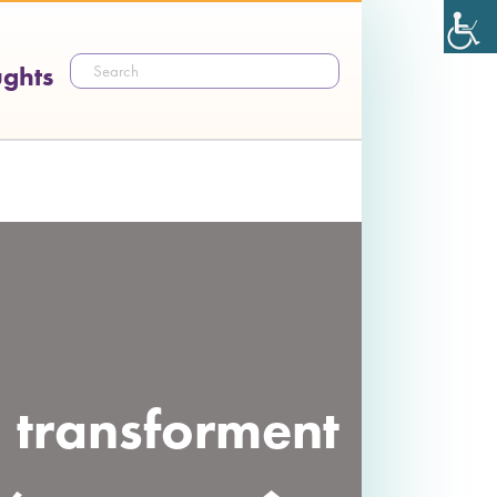
ughts
 transforment