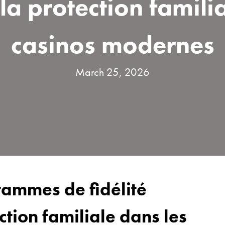
la protection famili
casinos modernes
March 25, 2026
ammes de fidélité
ction familiale dans les