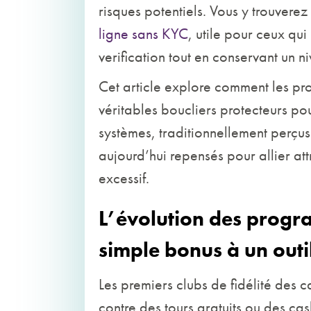
risques potentiels. Vous y trouvere
ligne sans KYC
, utile pour ceux qui
verification tout en conservant un 
Cet article explore comment les pr
véritables boucliers protecteurs po
systèmes, traditionnellement perçu
aujourd’hui repensés pour allier at
excessif.
L’évolution des progra
simple bonus à un outi
Les premiers clubs de fidélité des 
contre des tours gratuits ou des ca