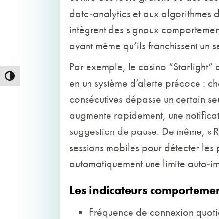
data‑analytics et aux algorithmes
intègrent des signaux comportement
avant même qu’ils franchissent un se
Par exemple, le casino “Starlight” 
Toggle High Contrast
en un système d’alerte précoce : c
consécutives dépasse un certain seui
augmente rapidement, une notificat
suggestion de pause. De même, « Roy
sessions mobiles pour détecter les 
automatiquement une limite auto‑im
Les indicateurs comportem
Fréquence de connexion quot