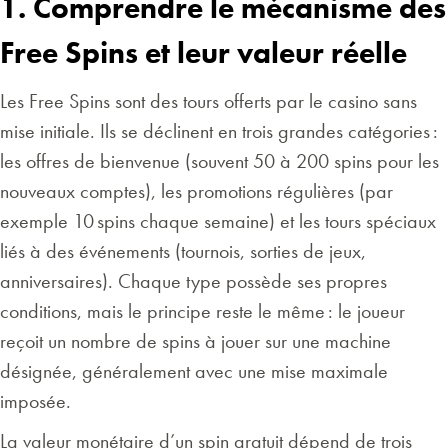
1. Comprendre le mécanisme des
Free Spins et leur valeur réelle
Les Free Spins sont des tours offerts par le casino sans
mise initiale. Ils se déclinent en trois grandes catégories :
les offres de bienvenue (souvent 50 à 200 spins pour les
nouveaux comptes), les promotions régulières (par
exemple 10 spins chaque semaine) et les tours spéciaux
liés à des événements (tournois, sorties de jeux,
anniversaires). Chaque type possède ses propres
conditions, mais le principe reste le même : le joueur
reçoit un nombre de spins à jouer sur une machine
désignée, généralement avec une mise maximale
imposée.
La valeur monétaire d’un spin gratuit dépend de trois