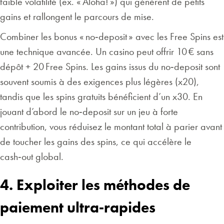
faible volatilité (ex. « Aloha! ») qui génèrent de petits
gains et rallongent le parcours de mise.
Combiner les bonus « no‑deposit » avec les Free Spins est
une technique avancée. Un casino peut offrir 10 € sans
dépôt + 20 Free Spins. Les gains issus du no‑deposit sont
souvent soumis à des exigences plus légères (x20),
tandis que les spins gratuits bénéficient d’un x30. En
jouant d’abord le no‑deposit sur un jeu à forte
contribution, vous réduisez le montant total à parier avant
de toucher les gains des spins, ce qui accélère le
cash‑out global.
4. Exploiter les méthodes de
paiement ultra‑rapides