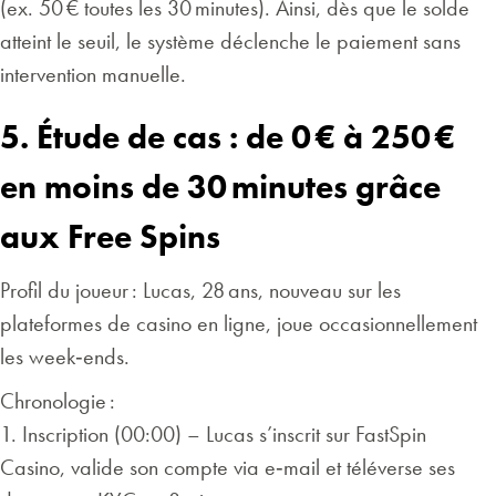
(ex. 50 € toutes les 30 minutes). Ainsi, dès que le solde
atteint le seuil, le système déclenche le paiement sans
intervention manuelle.
5. Étude de cas : de 0 € à 250 €
en moins de 30 minutes grâce
aux Free Spins
Profil du joueur : Lucas, 28 ans, nouveau sur les
plateformes de casino en ligne, joue occasionnellement
les week‑ends.
Chronologie :
1. Inscription (00:00) – Lucas s’inscrit sur FastSpin
Casino, valide son compte via e‑mail et téléverse ses