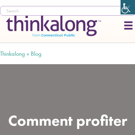
Thinkalong »
Blog
Comment profiter