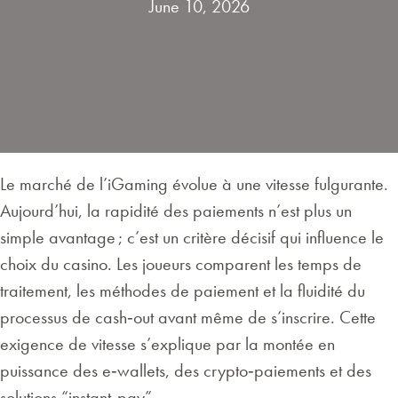
June 10, 2026
Le marché de l’iGaming évolue à une vitesse fulgurante.
Aujourd’hui, la rapidité des paiements n’est plus un
simple avantage ; c’est un critère décisif qui influence le
choix du casino. Les joueurs comparent les temps de
traitement, les méthodes de paiement et la fluidité du
processus de cash‑out avant même de s’inscrire. Cette
exigence de vitesse s’explique par la montée en
puissance des e‑wallets, des crypto‑paiements et des
solutions “instant‑pay”.