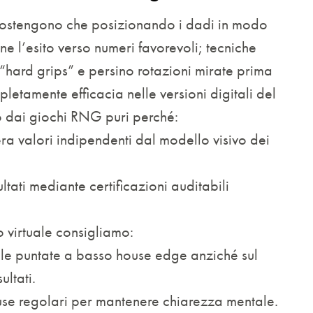
 sostengono che posizionando i dadi in modo
ne l’esito verso numeri favorevoli; tecniche
“hard grips” e persino rotazioni mirate prima
letamente efficacia nelle versioni digitali del
o dai giochi RNG puri perché:
a valori indipendenti dal modello visivo dei
sultati mediante certificazioni auditabili
io virtuale consigliamo:
lle puntate a basso house edge anziché sul
ultati.
ause regolari per mantenere chiarezza mentale.