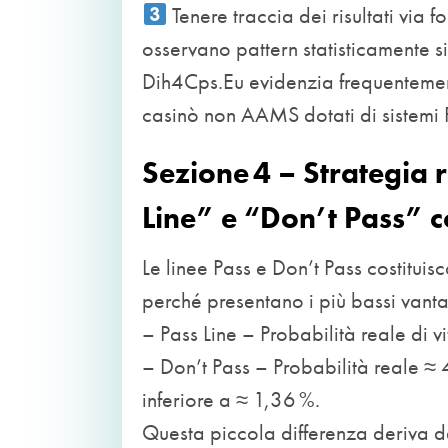
Tenere traccia dei risultati via 
osservano pattern statisticamente si
Dih4Cps.Eu evidenzia frequentement
casinò non AAMS dotati di sistemi R
Sezione 4 – Strategia 
Line” e “Don’t Pass” c
Le linee Pass e Don’t Pass costitu
perché presentano i più bassi vantag
– Pass Line – Probabilità reale di 
– Don’t Pass – Probabilità reale 
inferiore a ≈ 1,36 %.
Questa piccola differenza deriva d