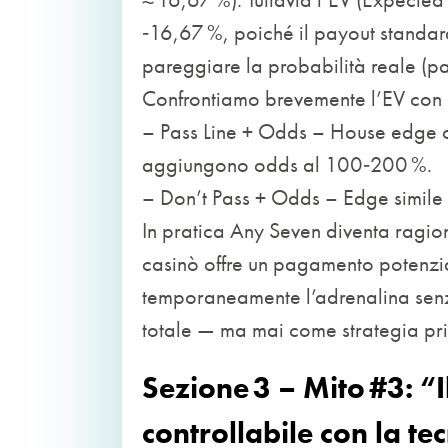
‑16,67 %, poiché il payout standard
pareggiare la probabilità reale (p
Confrontiamo brevemente l’EV con 
– Pass Line + Odds – House edge c
aggiungono odds al 100‑200 %.
– Don’t Pass + Odds – Edge simile o
In pratica Any Seven diventa ragion
casinò offre un pagamento potenzia
temporaneamente l’adrenalina senza
totale — ma mai come strategia princ
Sezione 3 – Mito #3: “I
controllabile con la te