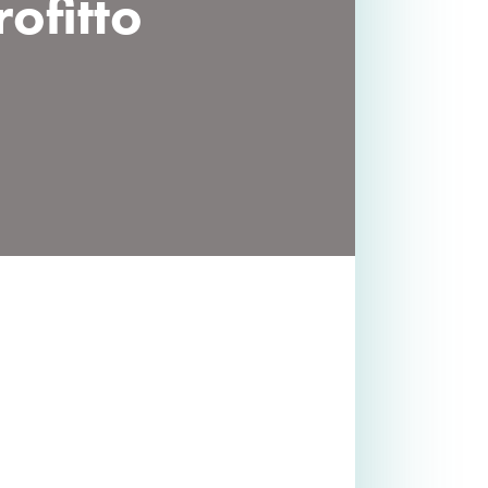
ofitto