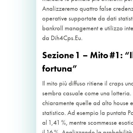
Analizzeremo quattro false credenz
operative supportate da dati statist
bankroll management e utilizzo intel
da Dih4Cps.Eu.
Sezione 1 – Mito #1: “I
fortuna”
Il mito più diffuso ritiene il craps
sembra casuale come una lotteria. In
chiaramente quelle ad alto house e
statistico. Ad esempio la puntata P
al 1,41 %, mentre scommesse esot
il 16 %. Analizzando la probabilità