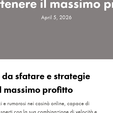
ttenere il massimo pr
April 5, 2026
 da sfatare e strategie
il massimo profitto
ci e rumorosi nei casinò online, capace di
i esperti con la sua combinazione di velocità e