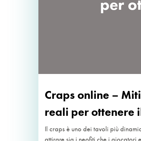
per o
Craps online – Miti
reali per ottenere 
Il craps è uno dei tavoli più dinami
attirare sia i neofiti che i giocator