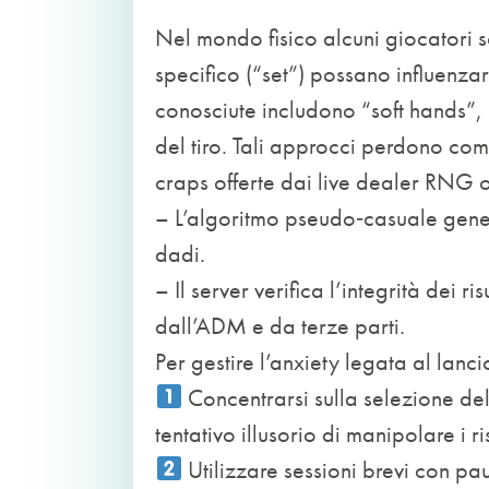
Nel mondo fisico alcuni giocatori
specifico (“set”) possano influenzar
conosciute includono “soft hands”, 
del tiro. Tali approcci perdono comp
craps offerte dai live dealer RNG 
– L’algoritmo pseudo‑casuale gener
dadi.
– Il server verifica l’integrità dei ri
dall’ADM e da terze parti.
Per gestire l’anxiety legata al lanc
Concentrarsi sulla selezione de
tentativo illusorio di manipolare i ris
Utilizzare sessioni brevi con p