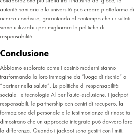
collaborazione più stretta tra l’industria del gioco, le
autorità sanitarie e le università può creare piattaforme di
ricerca condivise, garantendo al contempo che i risultati
siano utilizzabili per migliorare le politiche di
responsabilità.
Conclusione
Abbiamo esplorato come i casinò moderni stanno
trasformando la loro immagine da “luogo di rischio” a
“partner nella salute”. Le politiche di responsabilità
sociale, le tecnologie AI per l’auto‑esclusione, i jackpot
responsabili, le partnership con centri di recupero, la
formazione del personale e le testimonianze di rinascita
dimostrano che un approccio integrato può davvero fare
la differenza. Quando i jackpot sono gestiti con limiti,