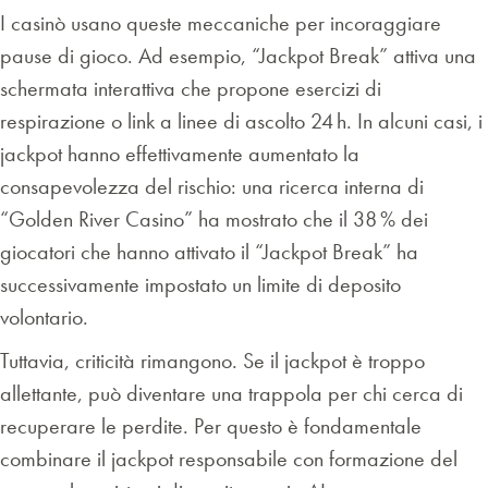
I casinò usano queste meccaniche per incoraggiare
pause di gioco. Ad esempio, “Jackpot Break” attiva una
schermata interattiva che propone esercizi di
respirazione o link a linee di ascolto 24 h. In alcuni casi, i
jackpot hanno effettivamente aumentato la
consapevolezza del rischio: una ricerca interna di
“Golden River Casino” ha mostrato che il 38 % dei
giocatori che hanno attivato il “Jackpot Break” ha
successivamente impostato un limite di deposito
volontario.
Tuttavia, criticità rimangono. Se il jackpot è troppo
allettante, può diventare una trappola per chi cerca di
recuperare le perdite. Per questo è fondamentale
combinare il jackpot responsabile con formazione del