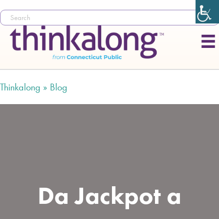
Thinkalong »
Blog
Da Jackpot a