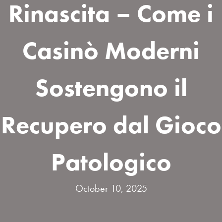
Rinascita – Come i
Casinò Moderni
Sostengono il
Recupero dal Gioco
Patologico
October 10, 2025