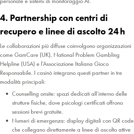
personale e sistemi di monitoraggio AI.
4. Partnership con centri di
recupero e linee di ascolto 24 h
Le collaborazioni più diffuse coinvolgono organizzazioni
come GamCare (UK), National Problem Gambling
Helpline (USA) e l’Associazione Italiana Gioco
Responsabile. I casinò integrano questi partner in tre
modalità principali:
Counselling onsite: spazi dedicati all’interno delle
strutture fisiche, dove psicologi certificati offrono
sessioni brevi gratuite.
Numeri di emergenza: display digitali con QR code
che collegano direttamente a linee di ascolto attive