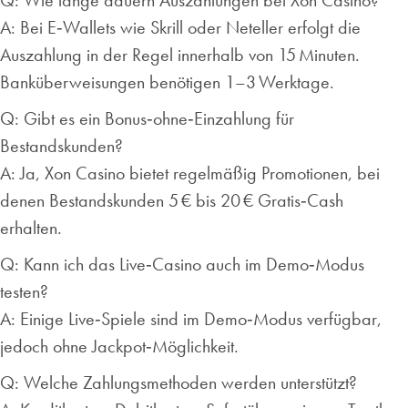
Q: Wie lange dauern Auszahlungen bei Xon Casino?
A: Bei E‑Wallets wie Skrill oder Neteller erfolgt die
Auszahlung in der Regel innerhalb von 15 Minuten.
Banküberweisungen benötigen 1–3 Werktage.
Q: Gibt es ein Bonus‑ohne‑Einzahlung für
Bestandskunden?
A: Ja, Xon Casino bietet regelmäßig Promotionen, bei
denen Bestandskunden 5 € bis 20 € Gratis‑Cash
erhalten.
Q: Kann ich das Live‑Casino auch im Demo‑Modus
testen?
A: Einige Live‑Spiele sind im Demo‑Modus verfügbar,
jedoch ohne Jackpot‑Möglichkeit.
Q: Welche Zahlungsmethoden werden unterstützt?