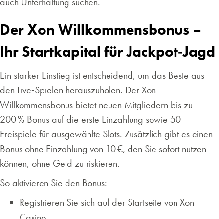
auch Unterhaltung suchen.
Der Xon Willkommensbonus –
Ihr Startkapital für Jackpot‑Jagd
Ein starker Einstieg ist entscheidend, um das Beste aus
den Live‑Spielen herauszuholen. Der Xon
Willkommensbonus bietet neuen Mitgliedern bis zu
200 % Bonus auf die erste Einzahlung sowie 50
Freispiele für ausgewählte Slots. Zusätzlich gibt es einen
Bonus ohne Einzahlung von 10 €, den Sie sofort nutzen
können, ohne Geld zu riskieren.
So aktivieren Sie den Bonus:
Registrieren Sie sich auf der Startseite von Xon
Casino.