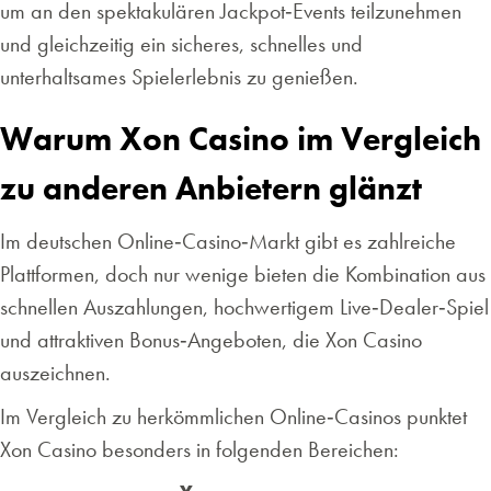
um an den spektakulären Jackpot‑Events teilzunehmen
und gleichzeitig ein sicheres, schnelles und
unterhaltsames Spielerlebnis zu genießen.
Warum Xon Casino im Vergleich
zu anderen Anbietern glänzt
Im deutschen Online‑Casino‑Markt gibt es zahlreiche
Plattformen, doch nur wenige bieten die Kombination aus
schnellen Auszahlungen, hochwertigem Live‑Dealer‑Spiel
und attraktiven Bonus‑Angeboten, die Xon Casino
auszeichnen.
Im Vergleich zu herkömmlichen Online‑Casinos punktet
Xon Casino besonders in folgenden Bereichen: