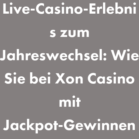
Live‑Casino‑Erlebni
s zum
Jahreswechsel: Wie
Sie bei Xon Casino
mit
Jackpot‑Gewinnen