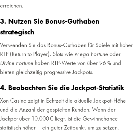
erreichen.
3. Nutzen Sie Bonus‑Guthaben
strategisch
Verwenden Sie das Bonus‑Guthaben für Spiele mit hoher
RTP (Return to Player). Slots wie
Mega Fortune
oder
Divine Fortune
haben RTP‑Werte von über 96 % und
bieten gleichzeitig progressive Jackpots.
4. Beobachten Sie die Jackpot‑Statistik
Xon Casino zeigt in Echtzeit die aktuelle Jackpot‑Höhe
und die Anzahl der gespielten Runden. Wenn der
Jackpot über 10.000 € liegt, ist die Gewinnchance
statistisch höher – ein guter Zeitpunkt, um zu setzen.