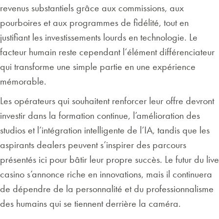
revenus substantiels grâce aux commissions, aux
pourboires et aux programmes de fidélité, tout en
justifiant les investissements lourds en technologie. Le
facteur humain reste cependant l’élément différenciateur
qui transforme une simple partie en une expérience
mémorable.
Les opérateurs qui souhaitent renforcer leur offre devront
investir dans la formation continue, l’amélioration des
studios et l’intégration intelligente de l’IA, tandis que les
aspirants dealers peuvent s’inspirer des parcours
présentés ici pour bâtir leur propre succès. Le futur du live
casino s’annonce riche en innovations, mais il continuera
de dépendre de la personnalité et du professionnalisme
des humains qui se tiennent derrière la caméra.