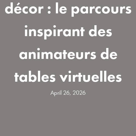
décor : le parcours
inspirant des
animateurs de
tables virtuelles
April 26, 2026