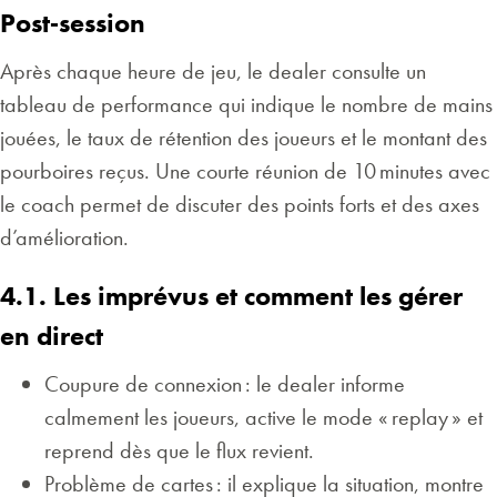
Post‑session
Après chaque heure de jeu, le dealer consulte un
tableau de performance qui indique le nombre de mains
jouées, le taux de rétention des joueurs et le montant des
pourboires reçus. Une courte réunion de 10 minutes avec
le coach permet de discuter des points forts et des axes
d’amélioration.
4.1. Les imprévus et comment les gérer
en direct
Coupure de connexion : le dealer informe
calmement les joueurs, active le mode « replay » et
reprend dès que le flux revient.
Problème de cartes : il explique la situation, montre