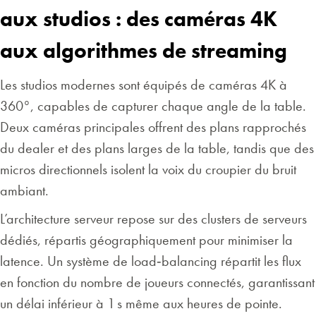
aux studios : des caméras 4K
aux algorithmes de streaming
Les studios modernes sont équipés de caméras 4K à
360°, capables de capturer chaque angle de la table.
Deux caméras principales offrent des plans rapprochés
du dealer et des plans larges de la table, tandis que des
micros directionnels isolent la voix du croupier du bruit
ambiant.
L’architecture serveur repose sur des clusters de serveurs
dédiés, répartis géographiquement pour minimiser la
latence. Un système de load‑balancing répartit les flux
en fonction du nombre de joueurs connectés, garantissant
un délai inférieur à 1 s même aux heures de pointe.