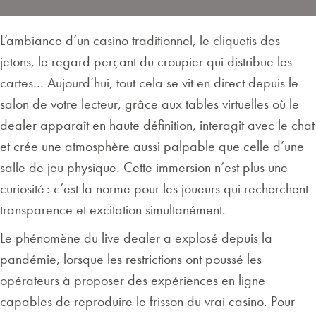
L’ambiance d’un casino traditionnel, le cliquetis des
jetons, le regard perçant du croupier qui distribue les
cartes… Aujourd’hui, tout cela se vit en direct depuis le
salon de votre lecteur, grâce aux tables virtuelles où le
dealer apparaît en haute définition, interagit avec le chat
et crée une atmosphère aussi palpable que celle d’une
salle de jeu physique. Cette immersion n’est plus une
curiosité : c’est la norme pour les joueurs qui recherchent
transparence et excitation simultanément.
Le phénomène du live dealer a explosé depuis la
pandémie, lorsque les restrictions ont poussé les
opérateurs à proposer des expériences en ligne
capables de reproduire le frisson du vrai casino. Pour