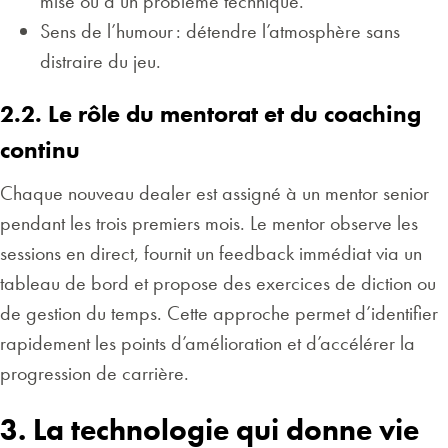
mise ou d’un problème technique.
Sens de l’humour : détendre l’atmosphère sans
distraire du jeu.
2.2. Le rôle du mentorat et du coaching
continu
Chaque nouveau dealer est assigné à un mentor senior
pendant les trois premiers mois. Le mentor observe les
sessions en direct, fournit un feedback immédiat via un
tableau de bord et propose des exercices de diction ou
de gestion du temps. Cette approche permet d’identifier
rapidement les points d’amélioration et d’accélérer la
progression de carrière.
3. La technologie qui donne vie