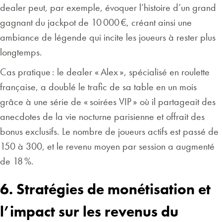
dealer peut, par exemple, évoquer l’histoire d’un grand
gagnant du jackpot de 10 000 €, créant ainsi une
ambiance de légende qui incite les joueurs à rester plus
longtemps.
Cas pratique : le dealer « Alex », spécialisé en roulette
française, a doublé le trafic de sa table en un mois
grâce à une série de « soirées VIP » où il partageait des
anecdotes de la vie nocturne parisienne et offrait des
bonus exclusifs. Le nombre de joueurs actifs est passé de
150 à 300, et le revenu moyen par session a augmenté
de 18 %.
6. Stratégies de monétisation et
l’impact sur les revenus du