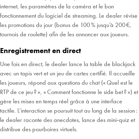
internet, les paramètres de la caméra et le bon
fonctionnement du logiciel de streaming. Le dealer révise
les promotions du jour (bonus de 100 % jusqu’à 200 €,
tournois de roulette) afin de les annoncer aux joueurs.
Enregistrement en direct
Une fois en direct, le dealer lance la table de blackjack
avec un tapis vert et un jeu de cartes certifié. Il accueille
les joueurs, répond aux questions du chat (« Quel est le
RTP de ce jeu ? », « Comment fonctionne le side bet ? ») et
gère les mises en temps réel grâce à une interface
tactile. L’interaction se poursuit tout au long de la session :
le dealer raconte des anecdotes, lance des mini‑quiz et
distribue des pourboires virtuels.