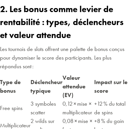
2. Les bonus comme levier de
rentabilité : types, déclencheurs
et valeur attendue
Les tournois de slots offrent une palette de bonus conçus
pour dynamiser le score des participants. Les plus
répandus sont :
Valeur
Type de
Déclencheur
Impact sur le
attendue
bonus
typique
score
(EV)
3 symboles
0,12 × mise ×
+12 % du total
Free spins
scatter
multiplicateur
de spins
2 wilds sur
0,08 × mise ×
+8 % du gain
Multiplicateur