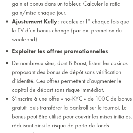
gain et bonus dans un tableur. Calculer le ratio
gain/mise chaque jour.
Ajustement Kelly
: recalculer f* chaque fois que
le EV d’un bonus change (par ex. promotion du
week‑end).
Exploiter les offres promotionnelles
De nombreux sites, dont B Boost, listent les casinos
proposant des bonus de dépôt sans vérification
d’identité. Ces offres permettent d’augmenter le
capital de départ sans risque immédiat.
S’inscrire à une offre « no‑KYC » de 100 € de bonus
gratuit, puis transférer la bankroll sur le tournoi. Le
bonus peut être utilisé pour couvrir les mises initiales,
réduisant ainsi le risque de perte de fonds