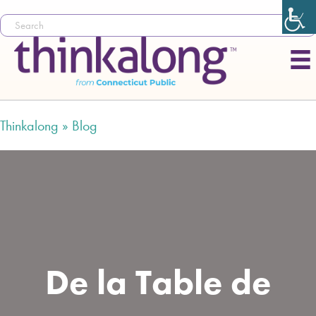
Thinkalong »
Blog
De la Table de