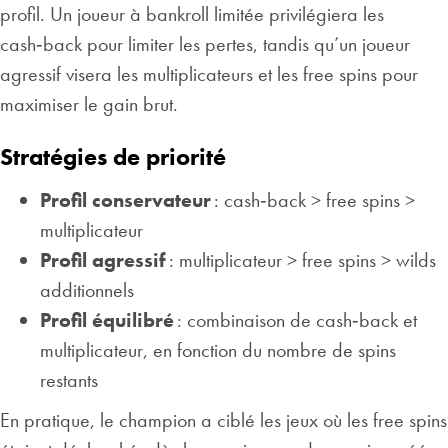
profil. Un joueur à bankroll limitée privilégiera les
cash‑back pour limiter les pertes, tandis qu’un joueur
agressif visera les multiplicateurs et les free spins pour
maximiser le gain brut.
Stratégies de priorité
Profil conservateur
: cash‑back > free spins >
multiplicateur
Profil agressif
: multiplicateur > free spins > wilds
additionnels
Profil équilibré
: combinaison de cash‑back et
multiplicateur, en fonction du nombre de spins
restants
En pratique, le champion a ciblé les jeux où les free spins