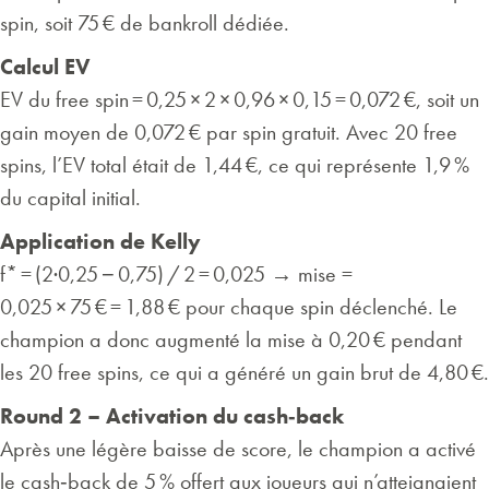
spin, soit 75 € de bankroll dédiée.
Calcul EV
EV du free spin = 0,25 × 2 × 0,96 × 0,15 = 0,072 €, soit un
gain moyen de 0,072 € par spin gratuit. Avec 20 free
spins, l’EV total était de 1,44 €, ce qui représente 1,9 %
du capital initial.
Application de Kelly
f* = (2·0,25 − 0,75) / 2 = 0,025 → mise =
0,025 × 75 € = 1,88 € pour chaque spin déclenché. Le
champion a donc augmenté la mise à 0,20 € pendant
les 20 free spins, ce qui a généré un gain brut de 4,80 €.
Round 2 – Activation du cash‑back
Après une légère baisse de score, le champion a activé
le cash‑back de 5 % offert aux joueurs qui n’atteignaient