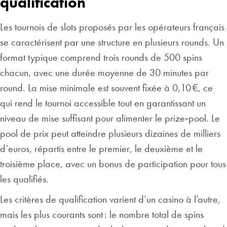
qualification
Les tournois de slots proposés par les opérateurs français
se caractérisent par une structure en plusieurs rounds. Un
format typique comprend trois rounds de 500 spins
chacun, avec une durée moyenne de 30 minutes par
round. La mise minimale est souvent fixée à 0,10 €, ce
qui rend le tournoi accessible tout en garantissant un
niveau de mise suffisant pour alimenter le prize‑pool. Le
pool de prix peut atteindre plusieurs dizaines de milliers
d’euros, répartis entre le premier, le deuxième et le
troisième place, avec un bonus de participation pour tous
les qualifiés.
Les critères de qualification varient d’un casino à l’autre,
mais les plus courants sont : le nombre total de spins