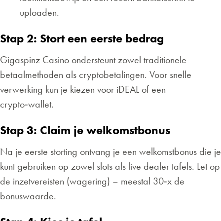
uploaden.
Stap 2: Stort een eerste bedrag
Gigaspinz Casino ondersteunt zowel traditionele
betaalmethoden als cryptobetalingen. Voor snelle
verwerking kun je kiezen voor iDEAL of een
crypto‑wallet.
Stap 3: Claim je welkomstbonus
Na je eerste storting ontvang je een welkomstbonus die je
kunt gebruiken op zowel slots als live dealer tafels. Let op
de inzetvereisten (wagering) – meestal 30‑x de
bonuswaarde.