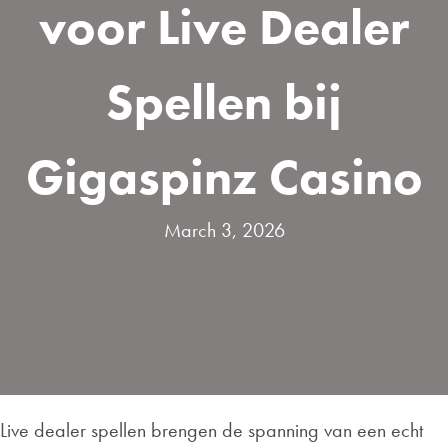
voor Live Dealer
Spellen bij
Gigaspinz Casino
March 3, 2026
Live dealer spellen brengen de spanning van een echt