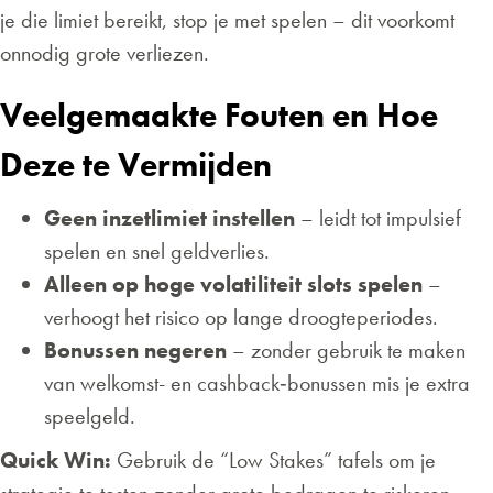
je die limiet bereikt, stop je met spelen – dit voorkomt
onnodig grote verliezen.
Veelgemaakte Fouten en Hoe
Deze te Vermijden
Geen inzetlimiet instellen
– leidt tot impulsief
spelen en snel geldverlies.
Alleen op hoge volatiliteit slots spelen
–
verhoogt het risico op lange droogteperiodes.
Bonussen negeren
– zonder gebruik te maken
van welkomst- en cashback‑bonussen mis je extra
speelgeld.
Quick Win:
Gebruik de “Low Stakes” tafels om je