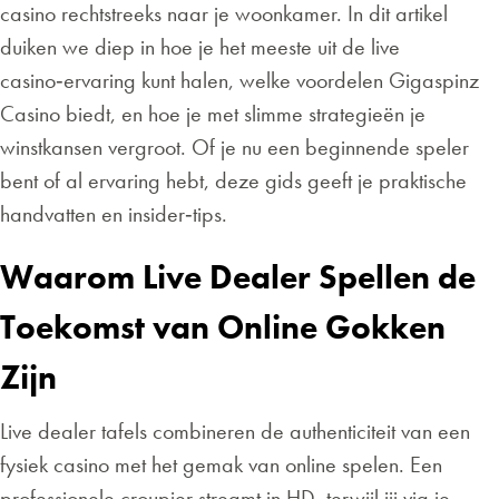
casino rechtstreeks naar je woonkamer. In dit artikel
duiken we diep in hoe je het meeste uit de live
casino‑ervaring kunt halen, welke voordelen Gigaspinz
Casino biedt, en hoe je met slimme strategieën je
winstkansen vergroot. Of je nu een beginnende speler
bent of al ervaring hebt, deze gids geeft je praktische
handvatten en insider‑tips.
Waarom Live Dealer Spellen de
Toekomst van Online Gokken
Zijn
Live dealer tafels combineren de authenticiteit van een
fysiek casino met het gemak van online spelen. Een
professionele croupier streamt in HD, terwijl jij via je