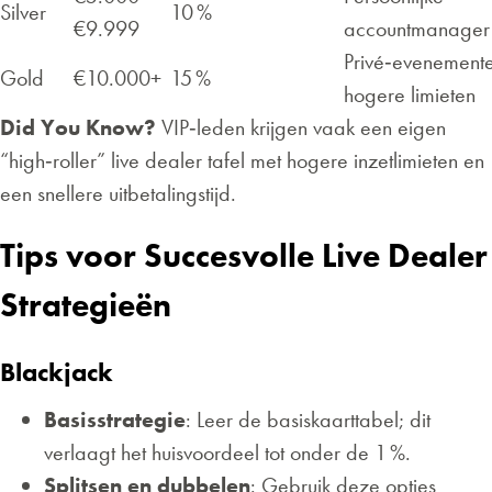
Silver
10 %
€9.999
accountmanager
Privé‑evenement
Gold
€10.000+
15 %
hogere limieten
Did You Know?
VIP‑leden krijgen vaak een eigen
“high‑roller” live dealer tafel met hogere inzetlimieten en
een snellere uitbetalingstijd.
Tips voor Succesvolle Live Dealer
Strategieën
Blackjack
Basisstrategie
: Leer de basiskaarttabel; dit
verlaagt het huisvoordeel tot onder de 1 %.
Splitsen en dubbelen
: Gebruik deze opties