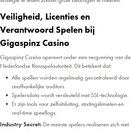
strategie te testen zonder grote bedragen te riskeren.
Veiligheid, Licenties en
Verantwoord Spelen bij
Gigaspinz Casino
Gigaspinz Casino opereert onder een vergunning van de
Nederlandse Kansspelautoriteit. Dit betekent dat:
Alle spellen worden regelmatig gecontroleerd door
onafhankelijke auditors.
Spelersdata wordt versleuteld met SSL‑technologie.
Er zijn tools voor zelfuitsluiting, stortingslimieten en
real‑time speellogs.
Industry Secret:
De meeste spelers realiseren zich niet