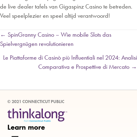
de live dealer tafels van Gigaspinz Casino te betreden.
Veel speelplezier en speel altijd verantwoord!
Posts
← SpinGranny Casino – Wie mobile Slots das
Spielvergnügen revolutionieren
navigation
Le Piattaforme di Casinò più Influentiali nel 2024: Analisi
Comparativa e Prospettive di Mercato →
© 2021 CONNECTICUT PUBLIC
Learn more