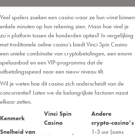
Veel spelers zoeken een casino waar ze hun winst binnen
enkele minuten op hun rekening zien. Maar hoe vind je
zo’n platform tussen de honderden opties? In vergelijking
met traditionele online casino’s biedt Vinci Spin Casino
een unieke combinatie van cryptobetalingen, een enorm
spelaanbod en een VIP‑programma dat de
uitbetalingsspeed naar een nieuw niveau tilt.
Wil je weten hoe dit casino zich onderscheidt van de
concurrentie? Laten we de belangrijkste factoren naast
elkaar zetten.
Vinci Spin
Andere
Kenmerk
Casino
crypto‑casino’s
Snelheid van
1‑3 uur (soms