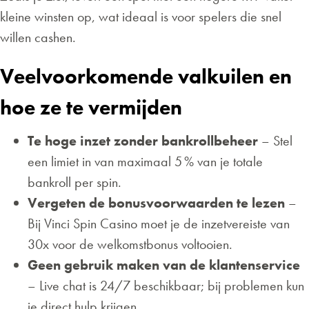
kleine winsten op, wat ideaal is voor spelers die snel
willen cashen.
Veelvoorkomende valkuilen en
hoe ze te vermijden
Te hoge inzet zonder bankrollbeheer
– Stel
een limiet in van maximaal 5 % van je totale
bankroll per spin.
Vergeten de bonusvoorwaarden te lezen
–
Bij Vinci Spin Casino moet je de inzetvereiste van
30x voor de welkomstbonus voltooien.
Geen gebruik maken van de klantenservice
– Live chat is 24/7 beschikbaar; bij problemen kun
je direct hulp krijgen.