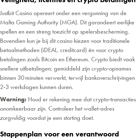
Justbit Casino opereert onder een vergunning van de
Malta Gaming Authority (MGA). Dit garandeert eerlijke
spellen en een streng toezicht op spelersbescherming.
Bovendien kun je bij dit casino kiezen voor traditionele
betaalmethoden (iDEAL, creditcard) én voor crypto
betalingen zoals Bitcoin en Ethereum. Crypto biedt vaak
snellere uitbetalingen; gemiddeld zijn crypto‑opnames
binnen 30 minuten verwerkt, terwijl bankoverschrijvingen
2‑3 werkdagen kunnen duren.
Warning:
Houd er rekening mee dat crypto‑transacties
onomkeerbaar zijn. Controleer het wallet‑adres
zorgvuldig voordat je een storting doet.
Stappenplan voor een verantwoord